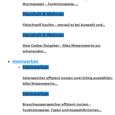
Warmwasser – Funktionsweise,…
Haushalt & Wohnen
Fleischwolf kaufen – worauf es bei Auswahl und…
Haushalt & Wohnen
Slow Cooker Ratgeber – Alles Wissenswerte zur
schonenden…
Heimwerken
Heimwerken
Solarspeicher effizient nutzen und richtig auswählen:
Alles Wissenswerte…
Heimwerken
Brauchwasserspeicher effizient nutzen –
Funktionsweise, Typen und Auswahlkriterien…