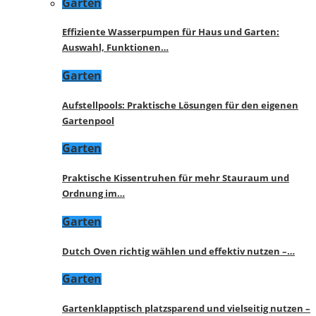
Garten
Effiziente Wasserpumpen für Haus und Garten:
Auswahl, Funktionen…
Garten
Aufstellpools: Praktische Lösungen für den eigenen
Gartenpool
Garten
Praktische Kissentruhen für mehr Stauraum und
Ordnung im…
Garten
Dutch Oven richtig wählen und effektiv nutzen –…
Garten
Gartenklapptisch platzsparend und vielseitig nutzen –