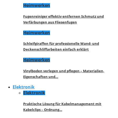
Heimwerken
Fugenreiniger effektiv entfernen Schmutz und
Verfärbungen aus Fliesenfugen
Heimwerken
Schleifgiraffen für professionelle Wand- und
Deckenschliffarbeiten einfach erklärt
Heimwerken
Vinylboden verlegen und pflegen – Materialien,
Eigenschaften und…
Elektronik
Elektronik
Praktische Lösung für Kabelmanagement mit
Kabelclips – Ordnung…