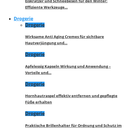
Eiskratzer und Schneebesen für den Winter:
Effiziente Werkzeuge…
Drogerie
Drogerie
Wirksame Anti Aging Cremes für sichtbare
Hautverjüngung und…
Drogerie
Apfelessig Kapseln Wirkung und Anwendung –
Vorteile und…
Drogerie
Hornhautraspel effektiv entfernen und gepflegte
Füße erhalten
Drogerie
Praktische Brillenhalter für Ordnung und Schutz im