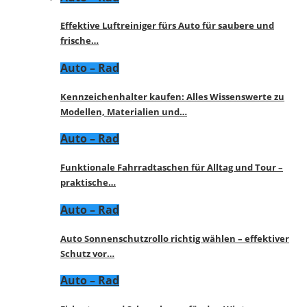
Effektive Luftreiniger fürs Auto für saubere und
frische…
Auto – Rad
Kennzeichenhalter kaufen: Alles Wissenswerte zu
Modellen, Materialien und…
Auto – Rad
Funktionale Fahrradtaschen für Alltag und Tour –
praktische…
Auto – Rad
Auto Sonnenschutzrollo richtig wählen – effektiver
Schutz vor…
Auto – Rad