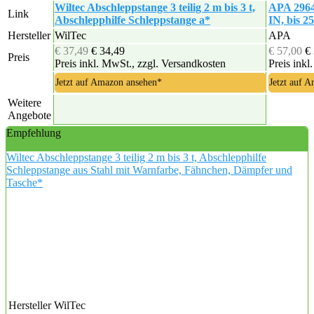
Wiltec Abschleppstange 3 teilig 2 m bis 3 t,
APA 2964
Link
Abschlepphilfe Schleppstange a*
IN, bis 2
Hersteller
WilTec
APA
€ 37,49
€ 34,49
€ 57,00
€
Preis
Preis inkl. MwSt., zzgl. Versandkosten
Preis inkl
Jetzt auf Amazon ansehen*
Jetzt auf 
Weitere
Angebote
Empfehlung
Wiltec Abschleppstange 3 teilig 2 m bis 3 t, Abschlepphilfe
Schleppstange aus Stahl mit Warnfarbe, Fähnchen, Dämpfer und
Tasche*
Hersteller
WilTec