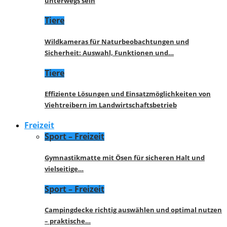
unterwegs sein
Tiere
Wildkameras für Naturbeobachtungen und
Sicherheit: Auswahl, Funktionen und…
Tiere
Effiziente Lösungen und Einsatzmöglichkeiten von
Viehtreibern im Landwirtschaftsbetrieb
Freizeit
Sport – Freizeit
Gymnastikmatte mit Ösen für sicheren Halt und
vielseitige…
Sport – Freizeit
Campingdecke richtig auswählen und optimal nutzen
– praktische…