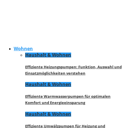
Wohnen
Haushalt & Wohnen
Effiziente Heizungspumpen: Funktion, Auswahl und
Einsatzmöglichkeiten verstehen
Haushalt & Wohnen
Effiziente Warmwasserpumpen für optimalen
Komfort und Energieeinsparung
Haushalt & Wohnen
Effiziente Umwälzpumpen für Heizung und