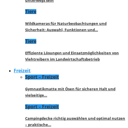
unterwegs sein
Tiere
Wildkameras für Naturbeobachtungen und
Sicherheit: Auswahl, Funktionen und…
Tiere
Effiziente Lösungen und Einsatzmöglichkeiten von
Viehtreibern im Landwirtschaftsbetrieb
Freizeit
Sport – Freizeit
Gymnastikmatte mit Ösen für sicheren Halt und
vielseitige…
Sport – Freizeit
Campingdecke richtig auswählen und optimal nutzen
– praktische…