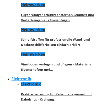
Heimwerken
Fugenreiniger effektiv entfernen Schmutz und
Verfärbungen aus Fliesenfugen
Heimwerken
Schleifgiraffen für professionelle Wand- und
Deckenschliffarbeiten einfach erklärt
Heimwerken
Vinylboden verlegen und pflegen – Materialien,
Eigenschaften und…
Elektronik
Elektronik
Praktische Lösung für Kabelmanagement mit
Kabelclips – Ordnung…