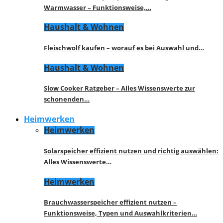
Warmwasser – Funktionsweise,…
Haushalt & Wohnen
Fleischwolf kaufen – worauf es bei Auswahl und…
Haushalt & Wohnen
Slow Cooker Ratgeber – Alles Wissenswerte zur
schonenden…
Heimwerken
Heimwerken
Solarspeicher effizient nutzen und richtig auswählen:
Alles Wissenswerte…
Heimwerken
Brauchwasserspeicher effizient nutzen –
Funktionsweise, Typen und Auswahlkriterien…