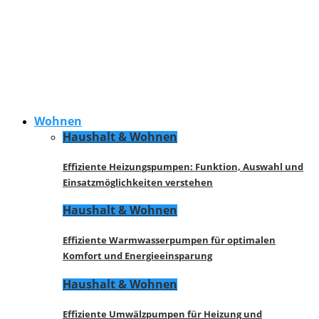
Wohnen
Haushalt & Wohnen
Effiziente Heizungspumpen: Funktion, Auswahl und
Einsatzmöglichkeiten verstehen
Haushalt & Wohnen
Effiziente Warmwasserpumpen für optimalen
Komfort und Energieeinsparung
Haushalt & Wohnen
Effiziente Umwälzpumpen für Heizung und