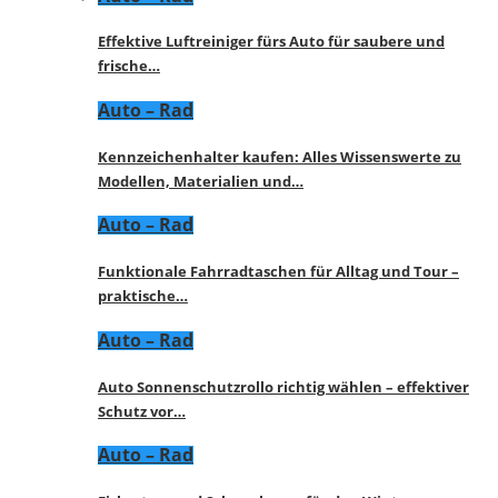
Effektive Luftreiniger fürs Auto für saubere und
frische…
Auto – Rad
Kennzeichenhalter kaufen: Alles Wissenswerte zu
Modellen, Materialien und…
Auto – Rad
Funktionale Fahrradtaschen für Alltag und Tour –
praktische…
Auto – Rad
Auto Sonnenschutzrollo richtig wählen – effektiver
Schutz vor…
Auto – Rad