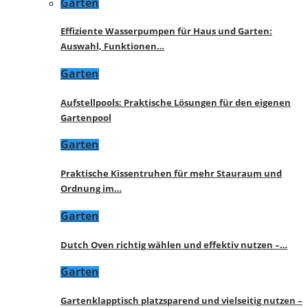
Garten
Effiziente Wasserpumpen für Haus und Garten:
Auswahl, Funktionen…
Garten
Aufstellpools: Praktische Lösungen für den eigenen
Gartenpool
Garten
Praktische Kissentruhen für mehr Stauraum und
Ordnung im…
Garten
Dutch Oven richtig wählen und effektiv nutzen –…
Garten
Gartenklapptisch platzsparend und vielseitig nutzen –