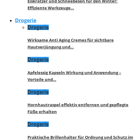
Eiskratzer und Schneebesen für den Winter:
Effiziente Werkzeuge…
Drogerie
Drogerie
Wirksame Anti Aging Cremes für sichtbare
Hautverjüngung und…
Drogerie
Apfelessig Kapseln Wirkung und Anwendung –
Vorteile und…
Drogerie
Hornhautraspel effektiv entfernen und gepflegte
Füße erhalten
Drogerie
Praktische Brillenhalter für Ordnung und Schutz im