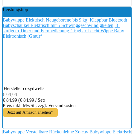
Leistungstipp
Babywippe Elektrisch Neugeborene bis 9 kg, Klappbar Bluetooth
Babyschaukel Elektrisch mit 5 Schwinggeschwindigkeiten, 3-
stufigem Timer und Fernbedienung, Tragbar Leicht Wippe Baby
Elektronisch (Grau)*
Hersteller
cozydwells
€ 99,99
€ 84,99
(€ 84,99 / Set)
Preis inkl. MwSt., zzgl. Versandkosten
Jetzt auf Amazon ansehen*
Babywippe Verstellbare Rückenlehne Zoicay Babywippe Elektrisch