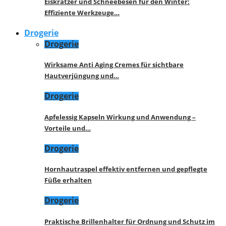
Eiskratzer und Schneebesen für den Winter:
Effiziente Werkzeuge…
Drogerie
Drogerie
Wirksame Anti Aging Cremes für sichtbare
Hautverjüngung und…
Drogerie
Apfelessig Kapseln Wirkung und Anwendung –
Vorteile und…
Drogerie
Hornhautraspel effektiv entfernen und gepflegte
Füße erhalten
Drogerie
Praktische Brillenhalter für Ordnung und Schutz im