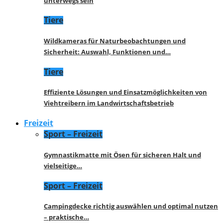
unterwegs sein
Tiere
Wildkameras für Naturbeobachtungen und
Sicherheit: Auswahl, Funktionen und…
Tiere
Effiziente Lösungen und Einsatzmöglichkeiten von
Viehtreibern im Landwirtschaftsbetrieb
Freizeit
Sport – Freizeit
Gymnastikmatte mit Ösen für sicheren Halt und
vielseitige…
Sport – Freizeit
Campingdecke richtig auswählen und optimal nutzen
– praktische…