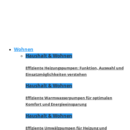
Wohnen
Haushalt & Wohnen
Effiziente Heizungspumpen: Funktion, Auswahl und
Einsatzmöglichkeiten verstehen
Haushalt & Wohnen
Effiziente Warmwasserpumpen für optimalen
Komfort und Energieeinsparung
Haushalt & Wohnen
Effiziente Umwälzpumpen für Heizung und