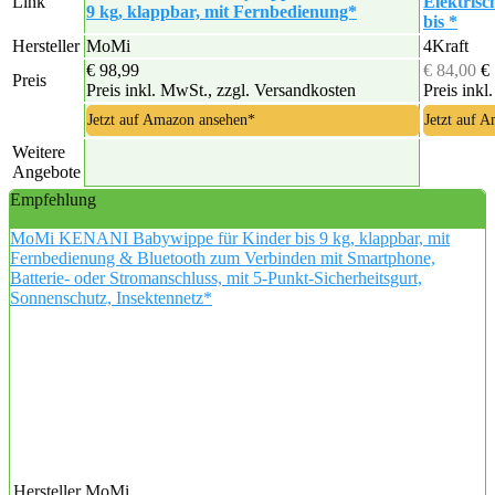
Link
Elektris
9 kg, klappbar, mit Fernbedienung*
bis *
Hersteller
MoMi
4Kraft
€ 98,99
€ 84,00
€
Preis
Preis inkl. MwSt., zzgl. Versandkosten
Preis inkl
Jetzt auf Amazon ansehen*
Jetzt auf 
Weitere
Angebote
Empfehlung
MoMi KENANI Babywippe für Kinder bis 9 kg, klappbar, mit
Fernbedienung & Bluetooth zum Verbinden mit Smartphone,
Batterie- oder Stromanschluss, mit 5-Punkt-Sicherheitsgurt,
Sonnenschutz, Insektennetz*
Hersteller
MoMi