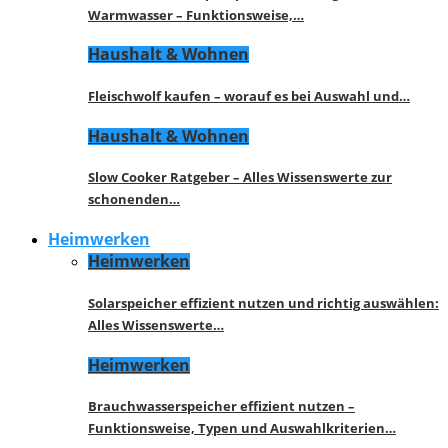
Warmwasser – Funktionsweise,…
Haushalt & Wohnen
Fleischwolf kaufen – worauf es bei Auswahl und…
Haushalt & Wohnen
Slow Cooker Ratgeber – Alles Wissenswerte zur
schonenden…
Heimwerken
Heimwerken
Solarspeicher effizient nutzen und richtig auswählen:
Alles Wissenswerte…
Heimwerken
Brauchwasserspeicher effizient nutzen –
Funktionsweise, Typen und Auswahlkriterien…