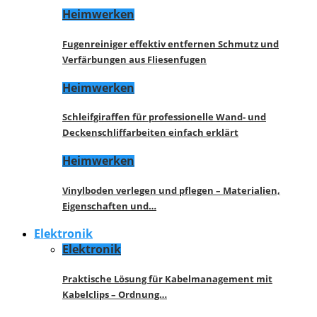
Heimwerken
Fugenreiniger effektiv entfernen Schmutz und
Verfärbungen aus Fliesenfugen
Heimwerken
Schleifgiraffen für professionelle Wand- und
Deckenschliffarbeiten einfach erklärt
Heimwerken
Vinylboden verlegen und pflegen – Materialien,
Eigenschaften und…
Elektronik
Elektronik
Praktische Lösung für Kabelmanagement mit
Kabelclips – Ordnung…