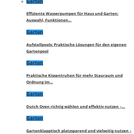
Garten
Effiziente Wasserpumpen für Haus und Garten:
Auswahl, Funktionen…
Garten
Aufstellpools: Praktische Lösungen für den eigenen
Gartenpool
Garten
Praktische Kissentruhen für mehr Stauraum und
Ordnung im…
Garten
Dutch Oven richtig wählen und effektiv nutzen –…
Garten
Gartenklapptisch platzsparend und vielseitig nutzen –