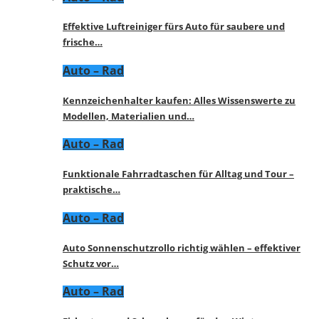
Effektive Luftreiniger fürs Auto für saubere und
frische…
Auto – Rad
Kennzeichenhalter kaufen: Alles Wissenswerte zu
Modellen, Materialien und…
Auto – Rad
Funktionale Fahrradtaschen für Alltag und Tour –
praktische…
Auto – Rad
Auto Sonnenschutzrollo richtig wählen – effektiver
Schutz vor…
Auto – Rad