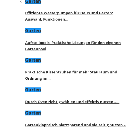
Garten
Effiziente Wasserpumpen für Haus und Garten:
Auswahl, Funktionen…
Garten
Aufstellpools: Praktische Lösungen für den eigenen
Gartenpool
Garten
Praktische Kissentruhen für mehr Stauraum und
Ordnung im…
Garten
Dutch Oven richtig wählen und effektiv nutzen –…
Garten
Gartenklapptisch platzsparend und vielseitig nutzen –