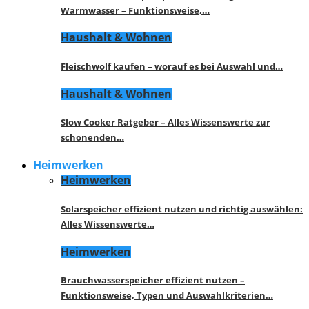
Warmwasser – Funktionsweise,…
Haushalt & Wohnen
Fleischwolf kaufen – worauf es bei Auswahl und…
Haushalt & Wohnen
Slow Cooker Ratgeber – Alles Wissenswerte zur
schonenden…
Heimwerken
Heimwerken
Solarspeicher effizient nutzen und richtig auswählen:
Alles Wissenswerte…
Heimwerken
Brauchwasserspeicher effizient nutzen –
Funktionsweise, Typen und Auswahlkriterien…