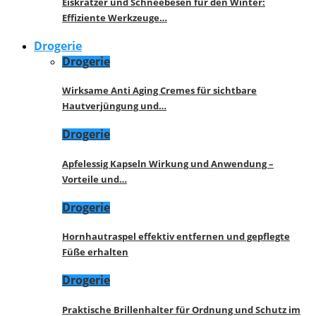
Eiskratzer und Schneebesen für den Winter:
Effiziente Werkzeuge…
Drogerie
Drogerie
Wirksame Anti Aging Cremes für sichtbare
Hautverjüngung und…
Drogerie
Apfelessig Kapseln Wirkung und Anwendung –
Vorteile und…
Drogerie
Hornhautraspel effektiv entfernen und gepflegte
Füße erhalten
Drogerie
Praktische Brillenhalter für Ordnung und Schutz im