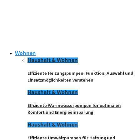
Wohnen
Haushalt & Wohnen
Effiziente Heizungspumpen: Funktion, Auswahl und
Einsatzmöglichkeiten verstehen
Haushalt & Wohnen
Effiziente Warmwasserpumpen für optimalen
Komfort und Energieeinsparung
Haushalt & Wohnen
Effiziente Umwälzpumpen für Heizung und