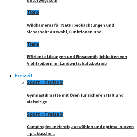
unterwegs sein
Tiere
Wildkameras für Naturbeobachtungen und
Sicherheit: Auswahl, Funktionen und…
Tiere
Effiziente Lösungen und Einsatzmöglichkeiten von
Viehtreibern im Landwirtschaftsbetrieb
Freizeit
Sport – Freizeit
Gymnastikmatte mit Ösen für sicheren Halt und
vielseitige…
Sport – Freizeit
Campingdecke richtig auswählen und optimal nutzen
– praktische…