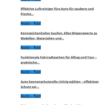
Effektive Luftreiniger fürs Auto für saubere und
frische…
Auto – Rad
Kennzeichenhalter kaufen: Alles Wissenswerte zu
Modellen, Materialien und…
Auto – Rad
Funktionale Fahrradtaschen für Alltag und Tour –
praktische…
Auto – Rad
Auto Sonnenschutzrollo richtig wählen – effektiver
Schutz vor…
Auto – Rad