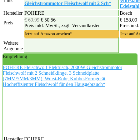
Link
Wurstausf
Gleichstrommotor Fleischwolf mit 2 Sch*
Edelstahl
Hersteller
FOHERE
Bosch
€ 69,99
€ 50,56
€ 158,09
Preis
Preis inkl. MwSt., zzgl. Versandkosten
Preis inkl
Jetzt auf Amazon ansehen*
Jetzt auf 
Weitere
Angebote
Empfehlung
FOHERE Fleischwolf Elektrisch, 2000W Gleichstrommotor
Fleischwolf mit 2 Schneidklinge, 3 Schneidplatte
(7MM/5MM/3MM), Wurst-Rohr, Kubbe-Formgerät,
Hocheffizienter Fleischwolf für den Hausgebrauch*
Hersteller
FOHERE