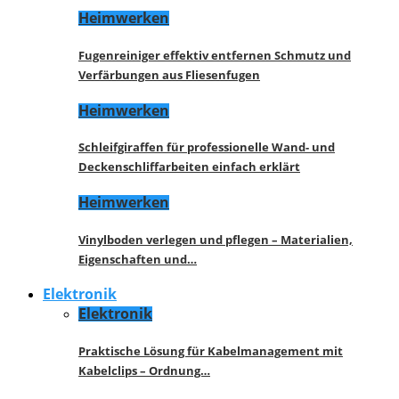
Heimwerken
Fugenreiniger effektiv entfernen Schmutz und
Verfärbungen aus Fliesenfugen
Heimwerken
Schleifgiraffen für professionelle Wand- und
Deckenschliffarbeiten einfach erklärt
Heimwerken
Vinylboden verlegen und pflegen – Materialien,
Eigenschaften und…
Elektronik
Elektronik
Praktische Lösung für Kabelmanagement mit
Kabelclips – Ordnung…