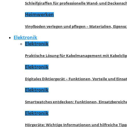
Schleifgiraffen für professionelle Wand- und Deckensch
Heimwerken
Vinylboden verlegen und pflegen – Materialien, Eigen
Elektronik
Elektronik
Praktische Lösung für Kabelmanagement mit Kabelcli
Elektronik
Digitales Diktiergerät – Funktionen, Vorteile und Eins
Elektronik
Smartwatches entdecken: Funktionen, Einsatzbereich
Elektronik
Hörgeräte: Wichtige Informationen und hilfreiche Tipp