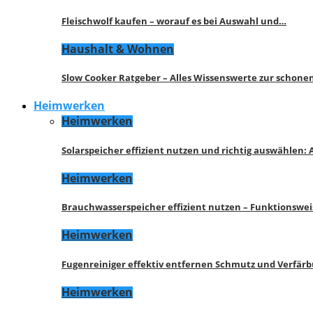
Fleischwolf kaufen – worauf es bei Auswahl und…
Haushalt & Wohnen
Slow Cooker Ratgeber – Alles Wissenswerte zur schon
Heimwerken
Heimwerken
Solarspeicher effizient nutzen und richtig auswählen:
Heimwerken
Brauchwasserspeicher effizient nutzen – Funktionswe
Heimwerken
Fugenreiniger effektiv entfernen Schmutz und Verfär
Heimwerken