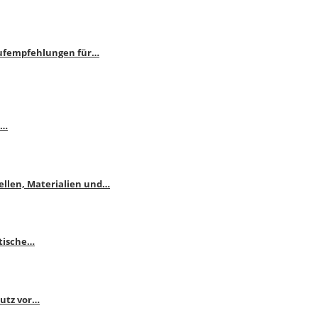
aufempfehlungen für…
e…
ellen, Materialien und…
ktische…
hutz vor…