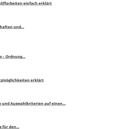
liffarbeiten einfach erklärt
schaften und…
ps – Ordnung…
atzmöglichkeiten erklärt
e und Auswahlkriterien auf einen…
s für den…