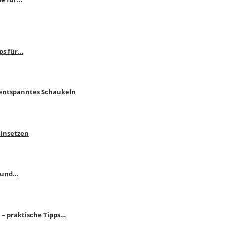
ps für…
 entspanntes Schaukeln
einsetzen
s und…
– praktische Tipps…