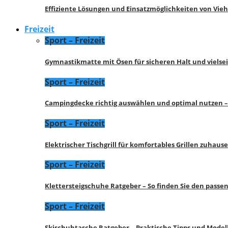
Effiziente Lösungen und Einsatzmöglichkeiten von Vie
Freizeit
Sport – Freizeit
Gymnastikmatte mit Ösen für sicheren Halt und vielse
Sport – Freizeit
Campingdecke richtig auswählen und optimal nutzen –
Sport – Freizeit
Elektrischer Tischgrill für komfortables Grillen zuhau
Sport – Freizeit
Klettersteigschuhe Ratgeber – So finden Sie den pass
Sport – Freizeit
Skischuhtasche Ratgeber – Praktische Tipps und Model