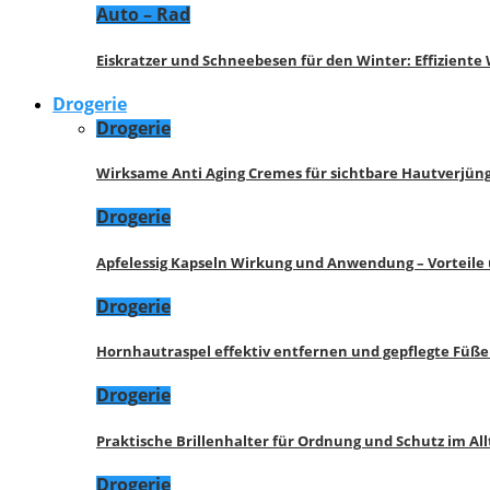
Auto – Rad
Eiskratzer und Schneebesen für den Winter: Effizient
Drogerie
Drogerie
Wirksame Anti Aging Cremes für sichtbare Hautverjü
Drogerie
Apfelessig Kapseln Wirkung und Anwendung – Vorteile
Drogerie
Hornhautraspel effektiv entfernen und gepflegte Füße
Drogerie
Praktische Brillenhalter für Ordnung und Schutz im All
Drogerie