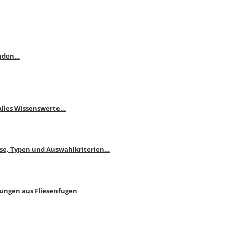
enden…
 Alles Wissenswerte…
ise, Typen und Auswahlkriterien…
bungen aus Fliesenfugen