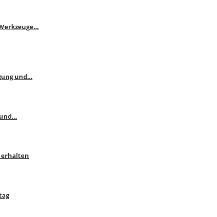
e Werkzeuge…
ngung und…
 und…
 erhalten
tag