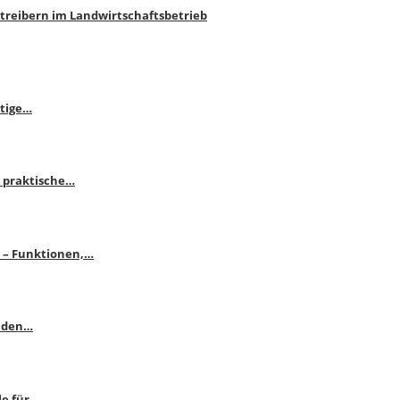
htreibern im Landwirtschaftsbetrieb
itige…
 praktische…
se – Funktionen,…
enden…
le für…