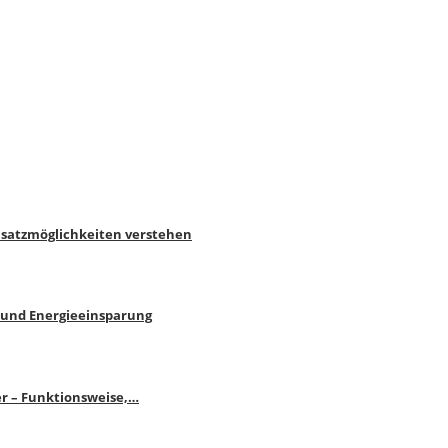
nsatzmöglichkeiten verstehen
 und Energieeinsparung
r – Funktionsweise,…