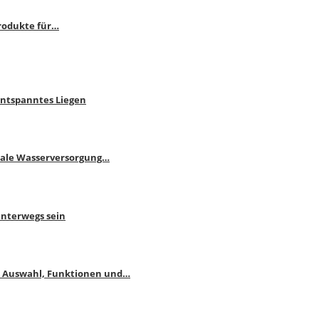
rodukte für…
Entspanntes Liegen
male Wasserversorgung…
unterwegs sein
: Auswahl, Funktionen und…