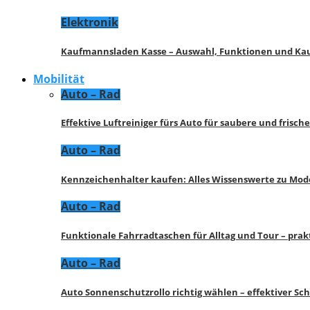
Elektronik
Kaufmannsladen Kasse – Auswahl, Funktionen und K
Mobilität
Auto – Rad
Effektive Luftreiniger fürs Auto für saubere und frisch
Auto – Rad
Kennzeichenhalter kaufen: Alles Wissenswerte zu Mod
Auto – Rad
Funktionale Fahrradtaschen für Alltag und Tour – pra
Auto – Rad
Auto Sonnenschutzrollo richtig wählen – effektiver Sc