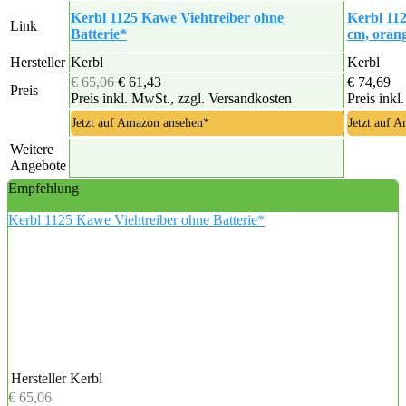
Kerbl 1125 Kawe Viehtreiber ohne
Kerbl 112
Link
Batterie*
cm, oran
Hersteller
Kerbl
Kerbl
€ 65,06
€ 61,43
€ 74,69
Preis
Preis inkl. MwSt., zzgl. Versandkosten
Preis inkl
Jetzt auf Amazon ansehen*
Jetzt auf 
Weitere
Angebote
Empfehlung
Kerbl 1125 Kawe Viehtreiber ohne Batterie*
Hersteller
Kerbl
€ 65,06