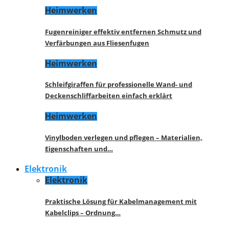
Heimwerken
Fugenreiniger effektiv entfernen Schmutz und
Verfärbungen aus Fliesenfugen
Heimwerken
Schleifgiraffen für professionelle Wand- und
Deckenschliffarbeiten einfach erklärt
Heimwerken
Vinylboden verlegen und pflegen – Materialien,
Eigenschaften und…
Elektronik
Elektronik
Praktische Lösung für Kabelmanagement mit
Kabelclips – Ordnung…