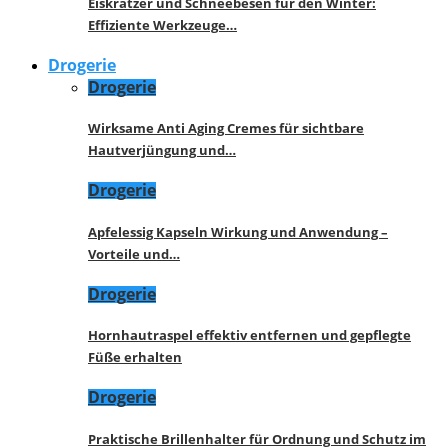
Eiskratzer und Schneebesen für den Winter:
Effiziente Werkzeuge…
Drogerie
Drogerie
Wirksame Anti Aging Cremes für sichtbare
Hautverjüngung und…
Drogerie
Apfelessig Kapseln Wirkung und Anwendung –
Vorteile und…
Drogerie
Hornhautraspel effektiv entfernen und gepflegte
Füße erhalten
Drogerie
Praktische Brillenhalter für Ordnung und Schutz im