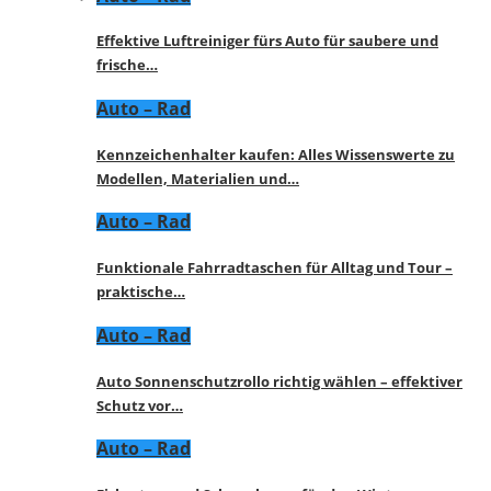
Effektive Luftreiniger fürs Auto für saubere und
frische…
Auto – Rad
Kennzeichenhalter kaufen: Alles Wissenswerte zu
Modellen, Materialien und…
Auto – Rad
Funktionale Fahrradtaschen für Alltag und Tour –
praktische…
Auto – Rad
Auto Sonnenschutzrollo richtig wählen – effektiver
Schutz vor…
Auto – Rad