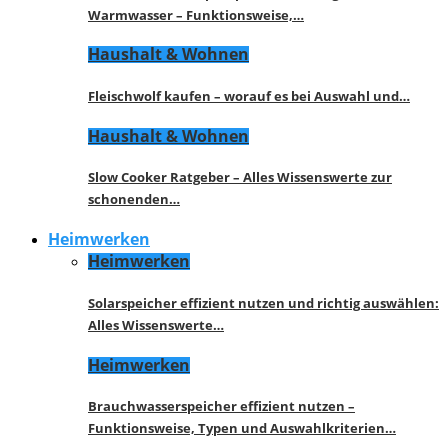
Warmwasser – Funktionsweise,…
Haushalt & Wohnen
Fleischwolf kaufen – worauf es bei Auswahl und…
Haushalt & Wohnen
Slow Cooker Ratgeber – Alles Wissenswerte zur
schonenden…
Heimwerken
Heimwerken
Solarspeicher effizient nutzen und richtig auswählen:
Alles Wissenswerte…
Heimwerken
Brauchwasserspeicher effizient nutzen –
Funktionsweise, Typen und Auswahlkriterien…