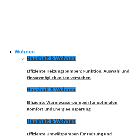
Wohnen
Haushalt & Wohnen
Effiziente Heizungspumpen: Funktion, Auswahl und
Einsatzmöglichkeiten verstehen
Haushalt & Wohnen
Effiziente Warmwasserpumpen für optimalen
Komfort und Energieeinsparung
Haushalt & Wohnen
Effiziente Umwälzpumpen für Heizung und