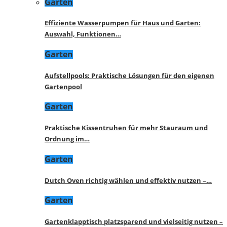
Garten
Effiziente Wasserpumpen für Haus und Garten:
Auswahl, Funktionen…
Garten
Aufstellpools: Praktische Lösungen für den eigenen
Gartenpool
Garten
Praktische Kissentruhen für mehr Stauraum und
Ordnung im…
Garten
Dutch Oven richtig wählen und effektiv nutzen –…
Garten
Gartenklapptisch platzsparend und vielseitig nutzen –