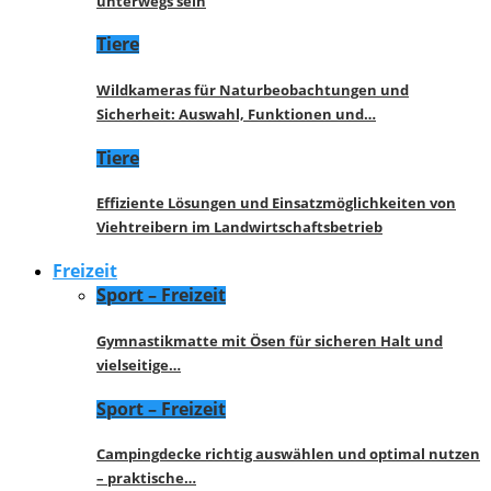
unterwegs sein
Tiere
Wildkameras für Naturbeobachtungen und
Sicherheit: Auswahl, Funktionen und…
Tiere
Effiziente Lösungen und Einsatzmöglichkeiten von
Viehtreibern im Landwirtschaftsbetrieb
Freizeit
Sport – Freizeit
Gymnastikmatte mit Ösen für sicheren Halt und
vielseitige…
Sport – Freizeit
Campingdecke richtig auswählen und optimal nutzen
– praktische…