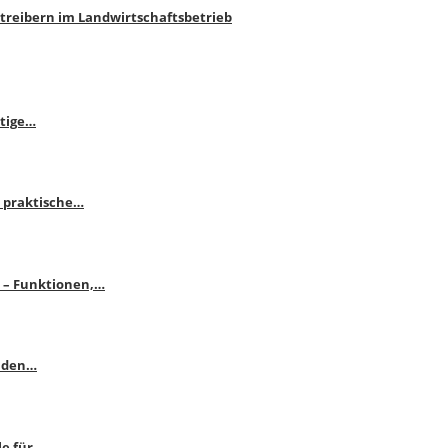
htreibern im Landwirtschaftsbetrieb
itige…
 praktische…
se – Funktionen,…
enden…
le für…