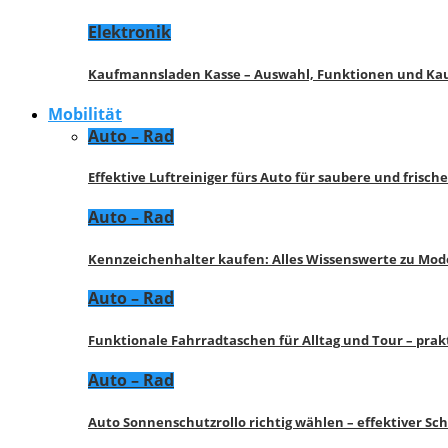
Elektronik
Kaufmannsladen Kasse – Auswahl, Funktionen und K
Mobilität
Auto – Rad
Effektive Luftreiniger fürs Auto für saubere und frisch
Auto – Rad
Kennzeichenhalter kaufen: Alles Wissenswerte zu Mod
Auto – Rad
Funktionale Fahrradtaschen für Alltag und Tour – pra
Auto – Rad
Auto Sonnenschutzrollo richtig wählen – effektiver Sc