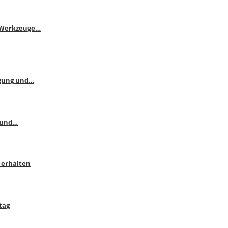
e Werkzeuge…
ngung und…
 und…
 erhalten
tag