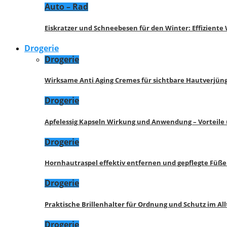
Auto – Rad
Eiskratzer und Schneebesen für den Winter: Effizient
Drogerie
Drogerie
Wirksame Anti Aging Cremes für sichtbare Hautverjü
Drogerie
Apfelessig Kapseln Wirkung und Anwendung – Vorteile
Drogerie
Hornhautraspel effektiv entfernen und gepflegte Füße
Drogerie
Praktische Brillenhalter für Ordnung und Schutz im All
Drogerie