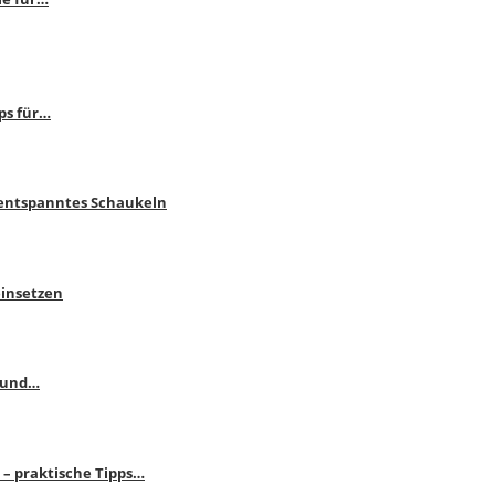
ps für…
 entspanntes Schaukeln
einsetzen
s und…
– praktische Tipps…