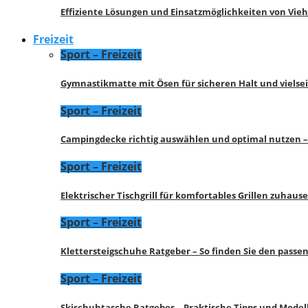
Effiziente Lösungen und Einsatzmöglichkeiten von Vie
Freizeit
Sport – Freizeit
Gymnastikmatte mit Ösen für sicheren Halt und vielse
Sport – Freizeit
Campingdecke richtig auswählen und optimal nutzen –
Sport – Freizeit
Elektrischer Tischgrill für komfortables Grillen zuhau
Sport – Freizeit
Klettersteigschuhe Ratgeber – So finden Sie den pass
Sport – Freizeit
Skischuhtasche Ratgeber – Praktische Tipps und Model