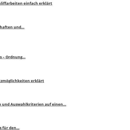
liffarbeiten einfach erklärt
schaften und…
ps – Ordnung…
atzmöglichkeiten erklärt
e und Auswahlkriterien auf einen…
s für den…