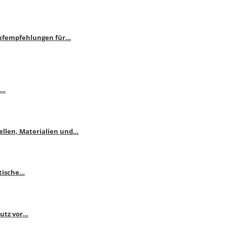
aufempfehlungen für…
e…
ellen, Materialien und…
ktische…
hutz vor…