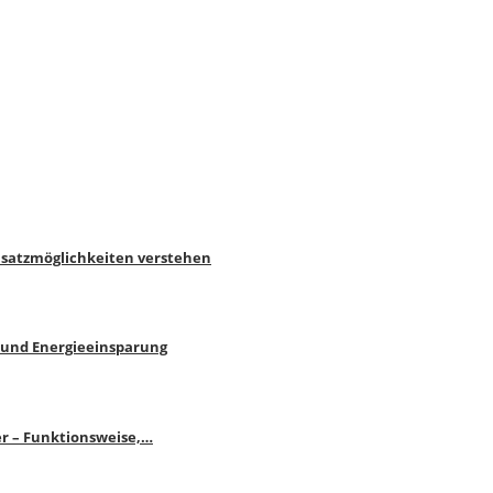
nsatzmöglichkeiten verstehen
 und Energieeinsparung
r – Funktionsweise,…