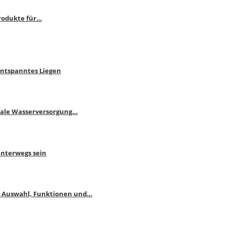
rodukte für…
Entspanntes Liegen
male Wasserversorgung…
unterwegs sein
: Auswahl, Funktionen und…