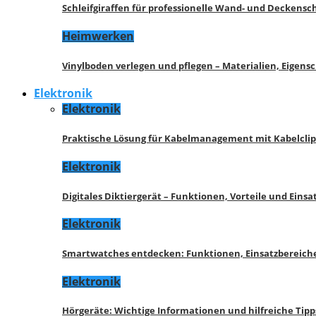
Schleifgiraffen für professionelle Wand- und Deckensch
Heimwerken
Vinylboden verlegen und pflegen – Materialien, Eigen
Elektronik
Elektronik
Praktische Lösung für Kabelmanagement mit Kabelcli
Elektronik
Digitales Diktiergerät – Funktionen, Vorteile und Eins
Elektronik
Smartwatches entdecken: Funktionen, Einsatzbereich
Elektronik
Hörgeräte: Wichtige Informationen und hilfreiche Tipp