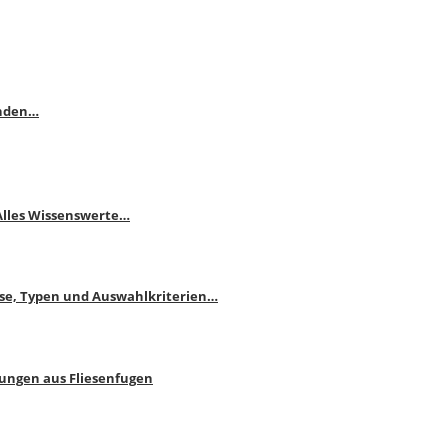
enden…
 Alles Wissenswerte…
ise, Typen und Auswahlkriterien…
bungen aus Fliesenfugen