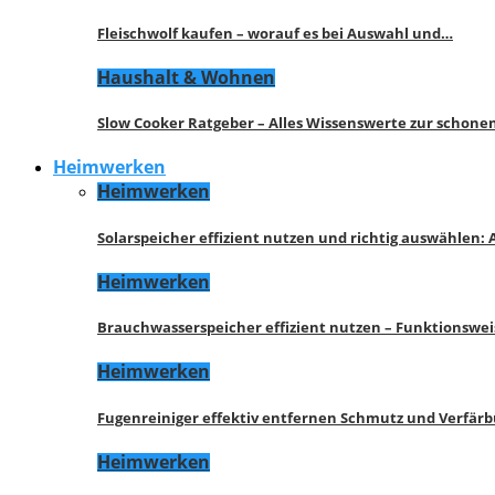
Fleischwolf kaufen – worauf es bei Auswahl und…
Haushalt & Wohnen
Slow Cooker Ratgeber – Alles Wissenswerte zur schon
Heimwerken
Heimwerken
Solarspeicher effizient nutzen und richtig auswählen:
Heimwerken
Brauchwasserspeicher effizient nutzen – Funktionswe
Heimwerken
Fugenreiniger effektiv entfernen Schmutz und Verfär
Heimwerken