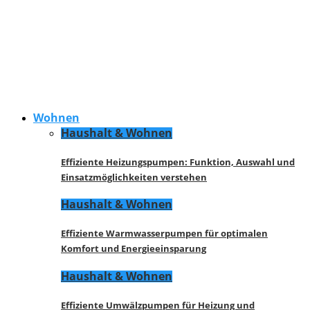
Wohnen
Haushalt & Wohnen
Effiziente Heizungspumpen: Funktion, Auswahl und
Einsatzmöglichkeiten verstehen
Haushalt & Wohnen
Effiziente Warmwasserpumpen für optimalen
Komfort und Energieeinsparung
Haushalt & Wohnen
Effiziente Umwälzpumpen für Heizung und