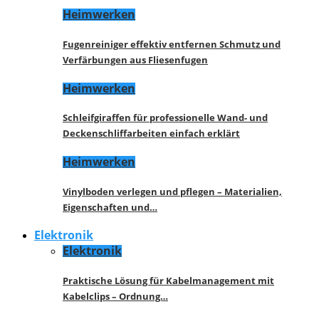
Heimwerken
Fugenreiniger effektiv entfernen Schmutz und
Verfärbungen aus Fliesenfugen
Heimwerken
Schleifgiraffen für professionelle Wand- und
Deckenschliffarbeiten einfach erklärt
Heimwerken
Vinylboden verlegen und pflegen – Materialien,
Eigenschaften und…
Elektronik
Elektronik
Praktische Lösung für Kabelmanagement mit
Kabelclips – Ordnung…