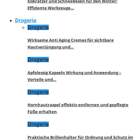
Eiskratzer und Schneebesen für den Winter:
Effiziente Werkzeuge…
Drogerie
Drogerie
Wirksame Anti Aging Cremes für sichtbare
Hautverjüngung und…
Drogerie
Apfelessig Kapseln Wirkung und Anwendung –
Vorteile und…
Drogerie
Hornhautraspel effektiv entfernen und gepflegte
Füße erhalten
Drogerie
Praktische Brillenhalter für Ordnung und Schutz im