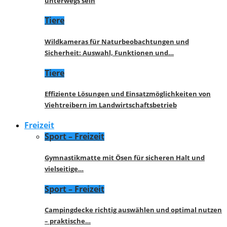
unterwegs sein
Tiere
Wildkameras für Naturbeobachtungen und
Sicherheit: Auswahl, Funktionen und…
Tiere
Effiziente Lösungen und Einsatzmöglichkeiten von
Viehtreibern im Landwirtschaftsbetrieb
Freizeit
Sport – Freizeit
Gymnastikmatte mit Ösen für sicheren Halt und
vielseitige…
Sport – Freizeit
Campingdecke richtig auswählen und optimal nutzen
– praktische…