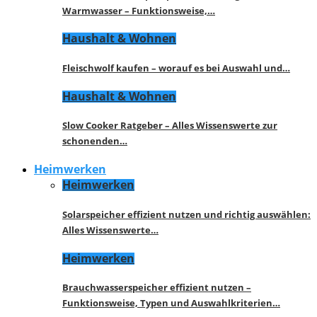
Warmwasser – Funktionsweise,…
Haushalt & Wohnen
Fleischwolf kaufen – worauf es bei Auswahl und…
Haushalt & Wohnen
Slow Cooker Ratgeber – Alles Wissenswerte zur
schonenden…
Heimwerken
Heimwerken
Solarspeicher effizient nutzen und richtig auswählen:
Alles Wissenswerte…
Heimwerken
Brauchwasserspeicher effizient nutzen –
Funktionsweise, Typen und Auswahlkriterien…