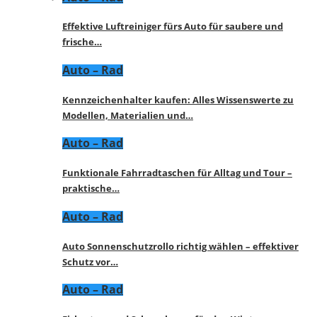
Effektive Luftreiniger fürs Auto für saubere und
frische…
Auto – Rad
Kennzeichenhalter kaufen: Alles Wissenswerte zu
Modellen, Materialien und…
Auto – Rad
Funktionale Fahrradtaschen für Alltag und Tour –
praktische…
Auto – Rad
Auto Sonnenschutzrollo richtig wählen – effektiver
Schutz vor…
Auto – Rad