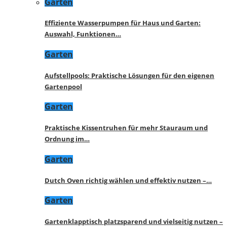
Garten
Effiziente Wasserpumpen für Haus und Garten:
Auswahl, Funktionen…
Garten
Aufstellpools: Praktische Lösungen für den eigenen
Gartenpool
Garten
Praktische Kissentruhen für mehr Stauraum und
Ordnung im…
Garten
Dutch Oven richtig wählen und effektiv nutzen –…
Garten
Gartenklapptisch platzsparend und vielseitig nutzen –