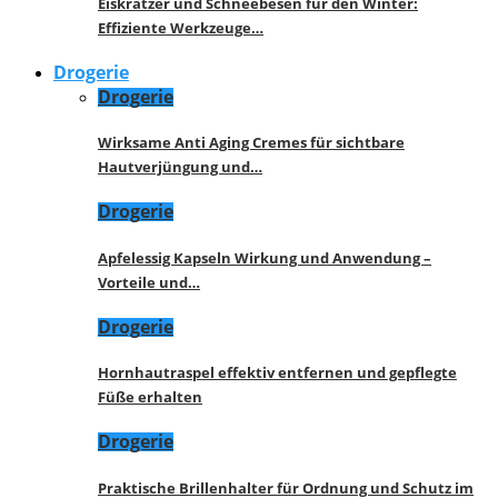
Eiskratzer und Schneebesen für den Winter:
Effiziente Werkzeuge…
Drogerie
Drogerie
Wirksame Anti Aging Cremes für sichtbare
Hautverjüngung und…
Drogerie
Apfelessig Kapseln Wirkung und Anwendung –
Vorteile und…
Drogerie
Hornhautraspel effektiv entfernen und gepflegte
Füße erhalten
Drogerie
Praktische Brillenhalter für Ordnung und Schutz im