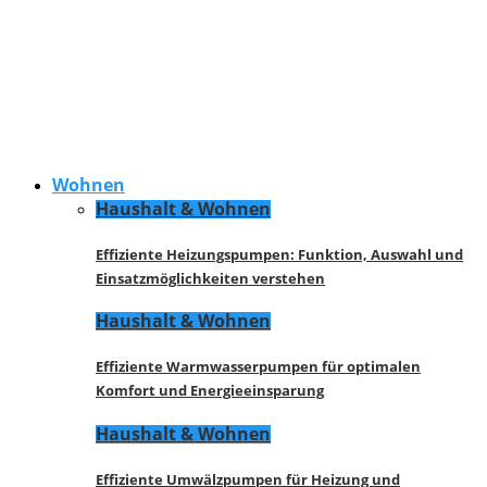
Wohnen
Haushalt & Wohnen
Effiziente Heizungspumpen: Funktion, Auswahl und
Einsatzmöglichkeiten verstehen
Haushalt & Wohnen
Effiziente Warmwasserpumpen für optimalen
Komfort und Energieeinsparung
Haushalt & Wohnen
Effiziente Umwälzpumpen für Heizung und