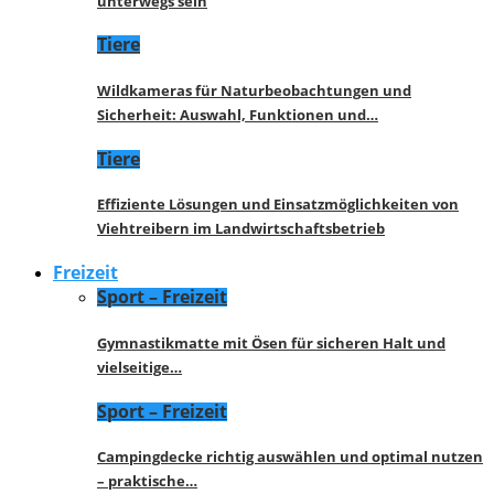
unterwegs sein
Tiere
Wildkameras für Naturbeobachtungen und
Sicherheit: Auswahl, Funktionen und…
Tiere
Effiziente Lösungen und Einsatzmöglichkeiten von
Viehtreibern im Landwirtschaftsbetrieb
Freizeit
Sport – Freizeit
Gymnastikmatte mit Ösen für sicheren Halt und
vielseitige…
Sport – Freizeit
Campingdecke richtig auswählen und optimal nutzen
– praktische…