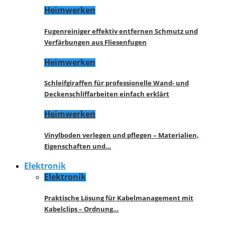
Heimwerken
Fugenreiniger effektiv entfernen Schmutz und
Verfärbungen aus Fliesenfugen
Heimwerken
Schleifgiraffen für professionelle Wand- und
Deckenschliffarbeiten einfach erklärt
Heimwerken
Vinylboden verlegen und pflegen – Materialien,
Eigenschaften und…
Elektronik
Elektronik
Praktische Lösung für Kabelmanagement mit
Kabelclips – Ordnung…