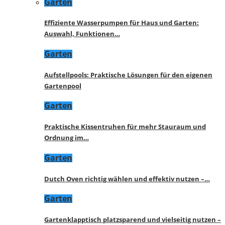
Garten
Effiziente Wasserpumpen für Haus und Garten:
Auswahl, Funktionen…
Garten
Aufstellpools: Praktische Lösungen für den eigenen
Gartenpool
Garten
Praktische Kissentruhen für mehr Stauraum und
Ordnung im…
Garten
Dutch Oven richtig wählen und effektiv nutzen –…
Garten
Gartenklapptisch platzsparend und vielseitig nutzen –