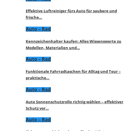
Effektive Luftreiniger fürs Auto für saubere und
frische…
Auto – Rad
Kennzeichenhalter kaufen: Alles Wissenswerte zu
Modellen, Materialien und…
Auto – Rad
Funktionale Fahrradtaschen für Alltag und Tour –
praktische…
Auto – Rad
Auto Sonnenschutzrollo richtig wählen – effektiver
Schutz vor…
Auto – Rad