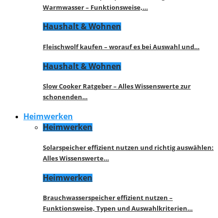
Warmwasser – Funktionsweise,…
Haushalt & Wohnen
Fleischwolf kaufen – worauf es bei Auswahl und…
Haushalt & Wohnen
Slow Cooker Ratgeber – Alles Wissenswerte zur
schonenden…
Heimwerken
Heimwerken
Solarspeicher effizient nutzen und richtig auswählen:
Alles Wissenswerte…
Heimwerken
Brauchwasserspeicher effizient nutzen –
Funktionsweise, Typen und Auswahlkriterien…