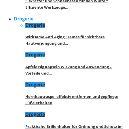
Eiskratzer und Schneebesen für den Winter:
Effiziente Werkzeuge…
Drogerie
Drogerie
Wirksame Anti Aging Cremes für sichtbare
Hautverjüngung und…
Drogerie
Apfelessig Kapseln Wirkung und Anwendung –
Vorteile und…
Drogerie
Hornhautraspel effektiv entfernen und gepflegte
Füße erhalten
Drogerie
Praktische Brillenhalter für Ordnung und Schutz im