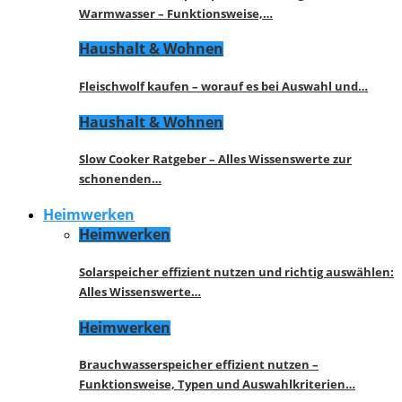
Warmwasser – Funktionsweise,…
Haushalt & Wohnen
Fleischwolf kaufen – worauf es bei Auswahl und…
Haushalt & Wohnen
Slow Cooker Ratgeber – Alles Wissenswerte zur
schonenden…
Heimwerken
Heimwerken
Solarspeicher effizient nutzen und richtig auswählen:
Alles Wissenswerte…
Heimwerken
Brauchwasserspeicher effizient nutzen –
Funktionsweise, Typen und Auswahlkriterien…