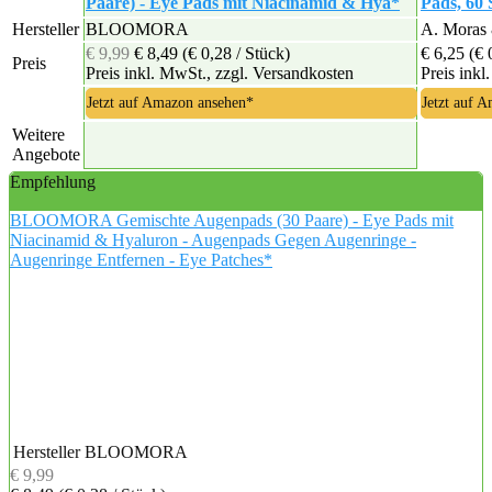
Paare) - Eye Pads mit Niacinamid & Hya*
Pads, 60
Hersteller
BLOOMORA
A. Moras
€ 9,99
€ 8,49
(€ 0,28 / Stück)
€ 6,25
(€ 
Preis
Preis inkl. MwSt., zzgl. Versandkosten
Preis inkl
Jetzt auf Amazon ansehen*
Jetzt auf 
Weitere
Angebote
Empfehlung
BLOOMORA Gemischte Augenpads (30 Paare) - Eye Pads mit
Niacinamid & Hyaluron - Augenpads Gegen Augenringe -
Augenringe Entfernen - Eye Patches*
Hersteller
BLOOMORA
€ 9,99