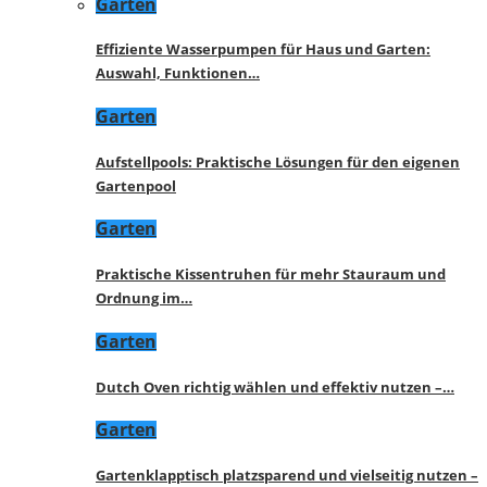
Garten
Effiziente Wasserpumpen für Haus und Garten:
Auswahl, Funktionen…
Garten
Aufstellpools: Praktische Lösungen für den eigenen
Gartenpool
Garten
Praktische Kissentruhen für mehr Stauraum und
Ordnung im…
Garten
Dutch Oven richtig wählen und effektiv nutzen –…
Garten
Gartenklapptisch platzsparend und vielseitig nutzen –