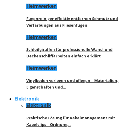
Heimwerken
Fugenreiniger effektiv entfernen Schmutz und
Verfärbungen aus Fliesenfugen
Heimwerken
Schleifgiraffen für professionelle Wand- und
Deckenschliffarbeiten einfach erklärt
Heimwerken
Vinylboden verlegen und pflegen – Materialien,
Eigenschaften und…
Elektronik
Elektronik
Praktische Lösung für Kabelmanagement mit
Kabelclips – Ordnung…