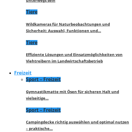
unterwegs sein
Tiere
Wildkameras für Naturbeobachtungen und
Sicherheit: Auswahl, Funktionen und…
Tiere
Effiziente Lösungen und Einsatzmöglichkeiten von
Viehtreibern im Landwirtschaftsbetrieb
Freizeit
Sport – Freizeit
Gymnastikmatte mit Ösen für sicheren Halt und
vielseitige…
Sport – Freizeit
Campingdecke richtig auswählen und optimal nutzen
– praktische…