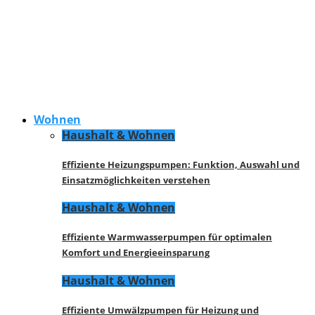
Wohnen
Haushalt & Wohnen
Effiziente Heizungspumpen: Funktion, Auswahl und
Einsatzmöglichkeiten verstehen
Haushalt & Wohnen
Effiziente Warmwasserpumpen für optimalen
Komfort und Energieeinsparung
Haushalt & Wohnen
Effiziente Umwälzpumpen für Heizung und