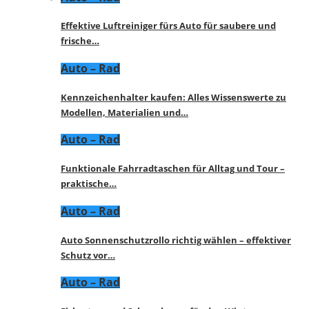
Effektive Luftreiniger fürs Auto für saubere und
frische…
Auto – Rad
Kennzeichenhalter kaufen: Alles Wissenswerte zu
Modellen, Materialien und…
Auto – Rad
Funktionale Fahrradtaschen für Alltag und Tour –
praktische…
Auto – Rad
Auto Sonnenschutzrollo richtig wählen – effektiver
Schutz vor…
Auto – Rad