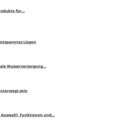
rodukte für…
Entspanntes Liegen
male Wasserversorgung…
unterwegs sein
: Auswahl, Funktionen und…