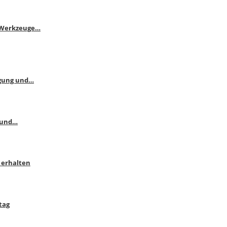
e Werkzeuge…
ngung und…
 und…
 erhalten
tag