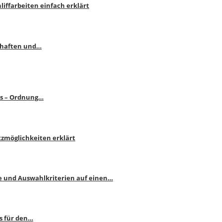
liffarbeiten einfach erklärt
schaften und…
ps – Ordnung…
atzmöglichkeiten erklärt
e und Auswahlkriterien auf einen…
s für den…