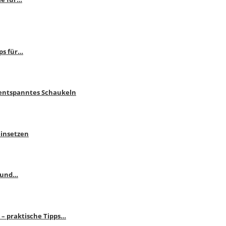
ps für…
 entspanntes Schaukeln
einsetzen
s und…
– praktische Tipps…