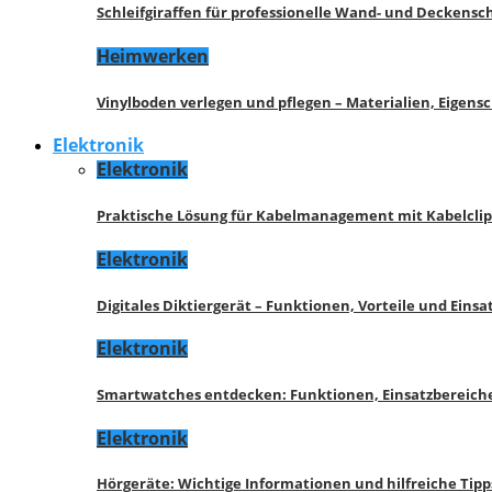
Schleifgiraffen für professionelle Wand- und Deckensch
Heimwerken
Vinylboden verlegen und pflegen – Materialien, Eigen
Elektronik
Elektronik
Praktische Lösung für Kabelmanagement mit Kabelcli
Elektronik
Digitales Diktiergerät – Funktionen, Vorteile und Eins
Elektronik
Smartwatches entdecken: Funktionen, Einsatzbereich
Elektronik
Hörgeräte: Wichtige Informationen und hilfreiche Tipp