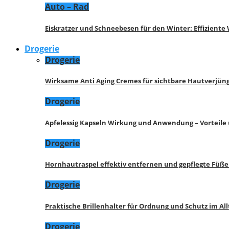
Auto – Rad
Eiskratzer und Schneebesen für den Winter: Effizient
Drogerie
Drogerie
Wirksame Anti Aging Cremes für sichtbare Hautverjü
Drogerie
Apfelessig Kapseln Wirkung und Anwendung – Vorteile
Drogerie
Hornhautraspel effektiv entfernen und gepflegte Füße
Drogerie
Praktische Brillenhalter für Ordnung und Schutz im All
Drogerie