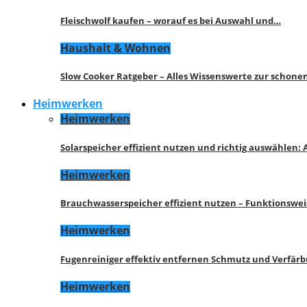
Fleischwolf kaufen – worauf es bei Auswahl und…
Haushalt & Wohnen
Slow Cooker Ratgeber – Alles Wissenswerte zur schon
Heimwerken
Heimwerken
Solarspeicher effizient nutzen und richtig auswählen:
Heimwerken
Brauchwasserspeicher effizient nutzen – Funktionswe
Heimwerken
Fugenreiniger effektiv entfernen Schmutz und Verfär
Heimwerken