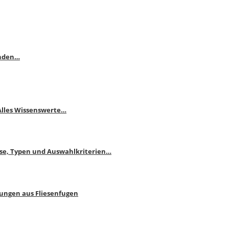
enden…
 Alles Wissenswerte…
ise, Typen und Auswahlkriterien…
bungen aus Fliesenfugen