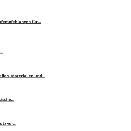
aufempfehlungen für…
e…
ellen, Materialien und…
ktische…
hutz vor…