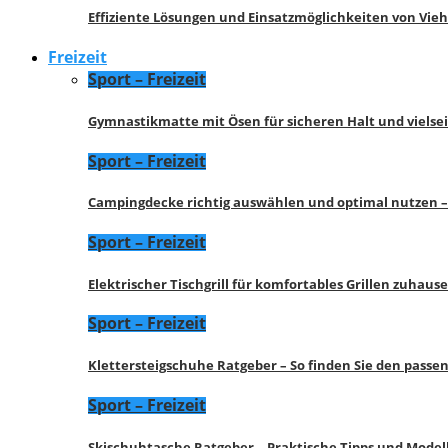
Effiziente Lösungen und Einsatzmöglichkeiten von Vie
Freizeit
Sport – Freizeit
Gymnastikmatte mit Ösen für sicheren Halt und vielse
Sport – Freizeit
Campingdecke richtig auswählen und optimal nutzen –
Sport – Freizeit
Elektrischer Tischgrill für komfortables Grillen zuhau
Sport – Freizeit
Klettersteigschuhe Ratgeber – So finden Sie den pass
Sport – Freizeit
Skischuhtasche Ratgeber – Praktische Tipps und Model