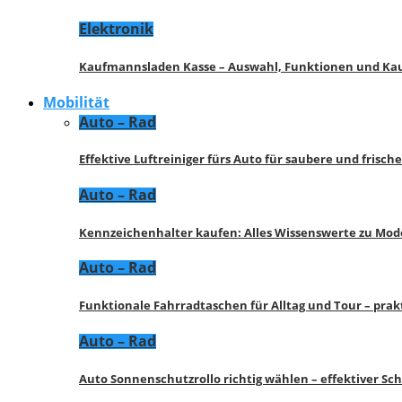
Elektronik
Kaufmannsladen Kasse – Auswahl, Funktionen und K
Mobilität
Auto – Rad
Effektive Luftreiniger fürs Auto für saubere und frisch
Auto – Rad
Kennzeichenhalter kaufen: Alles Wissenswerte zu Mod
Auto – Rad
Funktionale Fahrradtaschen für Alltag und Tour – pra
Auto – Rad
Auto Sonnenschutzrollo richtig wählen – effektiver Sc