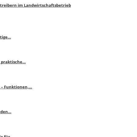
htreibern im Landwirtschaftsbetrieb
itige…
 praktische…
se – Funktionen,…
enden…
le für…