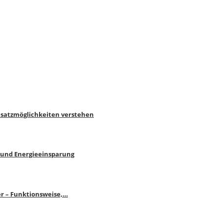
nsatzmöglichkeiten verstehen
 und Energieeinsparung
r – Funktionsweise,…