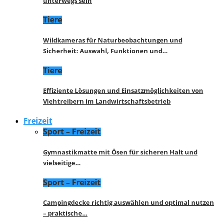
unterwegs sein
Tiere
Wildkameras für Naturbeobachtungen und
Sicherheit: Auswahl, Funktionen und…
Tiere
Effiziente Lösungen und Einsatzmöglichkeiten von
Viehtreibern im Landwirtschaftsbetrieb
Freizeit
Sport – Freizeit
Gymnastikmatte mit Ösen für sicheren Halt und
vielseitige…
Sport – Freizeit
Campingdecke richtig auswählen und optimal nutzen
– praktische…