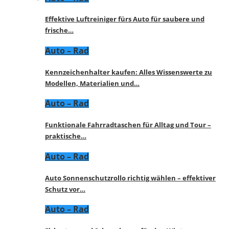
Effektive Luftreiniger fürs Auto für saubere und
frische…
Auto – Rad
Kennzeichenhalter kaufen: Alles Wissenswerte zu
Modellen, Materialien und…
Auto – Rad
Funktionale Fahrradtaschen für Alltag und Tour –
praktische…
Auto – Rad
Auto Sonnenschutzrollo richtig wählen – effektiver
Schutz vor…
Auto – Rad