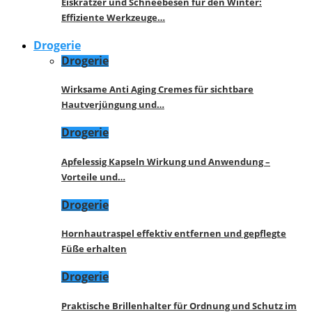
Eiskratzer und Schneebesen für den Winter:
Effiziente Werkzeuge…
Drogerie
Drogerie
Wirksame Anti Aging Cremes für sichtbare
Hautverjüngung und…
Drogerie
Apfelessig Kapseln Wirkung und Anwendung –
Vorteile und…
Drogerie
Hornhautraspel effektiv entfernen und gepflegte
Füße erhalten
Drogerie
Praktische Brillenhalter für Ordnung und Schutz im