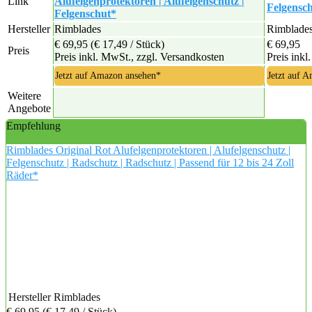
Link
Alufelgenprotektoren | Alufelgenschutz |
Felgensch
Felgenschut*
Hersteller
Rimblades
Rimblade
€ 69,95
(€ 17,49 / Stück)
€ 69,95
Preis
Preis inkl. MwSt., zzgl. Versandkosten
Preis inkl
Jetzt auf Amazon ansehen*
Jetzt auf 
Weitere
Angebote
Empfehlung
Rimblades Original Rot Alufelgenprotektoren | Alufelgenschutz |
Felgenschutz | Radschutz | Radschutz | Passend für 12 bis 24 Zoll
Räder*
Hersteller
Rimblades
€ 69,95
(€ 17,49 / Stück)