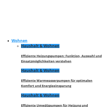
Wohnen
Haushalt & Wohnen
Effiziente Heizungspumpen: Funktion, Auswahl und
Einsatzmöglichkeiten verstehen
Haushalt & Wohnen
Effiziente Warmwasserpumpen für optimalen
Komfort und Energieeinsparung
Haushalt & Wohnen
Effiziente Umwälzpumpen für Heizung und