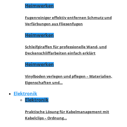
Heimwerken
Fugenreiniger effektiv entfernen Schmutz und
Verfärbungen aus Fliesenfugen
Heimwerken
Schleifgiraffen für professionelle Wand- und
Deckenschliffarbeiten einfach erklärt
Heimwerken
Vinylboden verlegen und pflegen – Materialien,
Eigenschaften und…
Elektronik
Elektronik
Praktische Lösung für Kabelmanagement mit
Kabelclips – Ordnung…