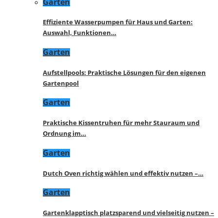
Garten
Effiziente Wasserpumpen für Haus und Garten:
Auswahl, Funktionen…
Garten
Aufstellpools: Praktische Lösungen für den eigenen
Gartenpool
Garten
Praktische Kissentruhen für mehr Stauraum und
Ordnung im…
Garten
Dutch Oven richtig wählen und effektiv nutzen –…
Garten
Gartenklapptisch platzsparend und vielseitig nutzen –