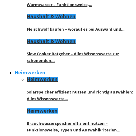
Warmwasser – Funktionsweise,…
Haushalt & Wohnen
Fleischwolf kaufen – worauf es bei Auswahl und…
Haushalt & Wohnen
Slow Cooker Ratgeber – Alles Wissenswerte zur
schonenden…
Heimwerken
Heimwerken
Solarspeicher effizient nutzen und richtig auswählen:
Alles Wissenswerte…
Heimwerken
Brauchwasserspeicher effizient nutzen –
Funktionsweise, Typen und Auswahlkriterien…