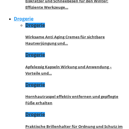
Eiskratzer und Schneebesen für den Winter:
Effiziente Werkzeuge…
Drogerie
Drogerie
Wirksame Anti Aging Cremes für sichtbare
Hautverjüngung und…
Drogerie
Apfelessig Kapseln Wirkung und Anwendung –
Vorteile und…
Drogerie
Hornhautraspel effektiv entfernen und gepflegte
Füße erhalten
Drogerie
Praktische Brillenhalter für Ordnung und Schutz im