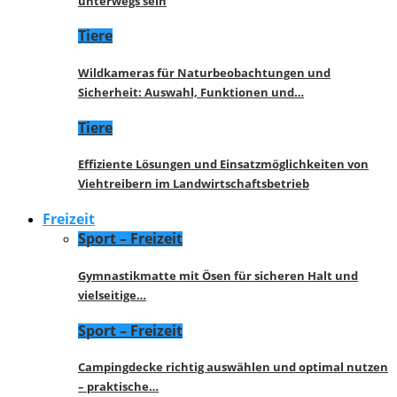
unterwegs sein
Tiere
Wildkameras für Naturbeobachtungen und
Sicherheit: Auswahl, Funktionen und…
Tiere
Effiziente Lösungen und Einsatzmöglichkeiten von
Viehtreibern im Landwirtschaftsbetrieb
Freizeit
Sport – Freizeit
Gymnastikmatte mit Ösen für sicheren Halt und
vielseitige…
Sport – Freizeit
Campingdecke richtig auswählen und optimal nutzen
– praktische…