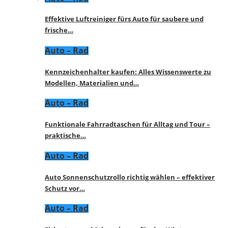
Effektive Luftreiniger fürs Auto für saubere und
frische…
Auto – Rad
Kennzeichenhalter kaufen: Alles Wissenswerte zu
Modellen, Materialien und…
Auto – Rad
Funktionale Fahrradtaschen für Alltag und Tour –
praktische…
Auto – Rad
Auto Sonnenschutzrollo richtig wählen – effektiver
Schutz vor…
Auto – Rad