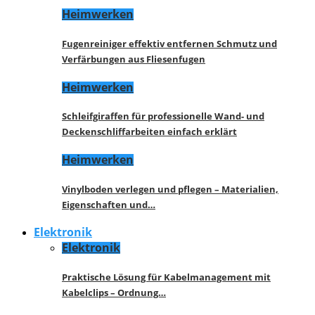
Heimwerken
Fugenreiniger effektiv entfernen Schmutz und
Verfärbungen aus Fliesenfugen
Heimwerken
Schleifgiraffen für professionelle Wand- und
Deckenschliffarbeiten einfach erklärt
Heimwerken
Vinylboden verlegen und pflegen – Materialien,
Eigenschaften und…
Elektronik
Elektronik
Praktische Lösung für Kabelmanagement mit
Kabelclips – Ordnung…