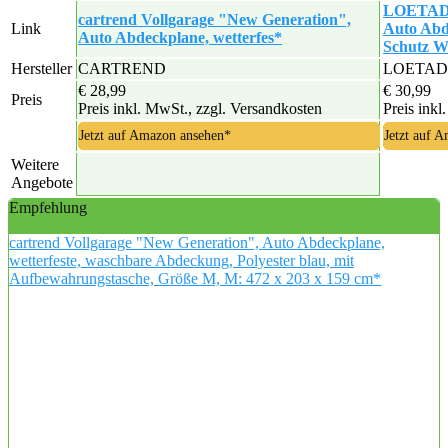
LOETAD 
cartrend Vollgarage "New Generation",
Link
Auto Abd
Auto Abdeckplane, wetterfes*
Schutz 
Hersteller
CARTREND
LOETAD
€ 28,99
€ 30,99
Preis
Preis inkl. MwSt., zzgl. Versandkosten
Preis inkl
Jetzt auf Amazon ansehen*
Jetzt auf 
Weitere
Angebote
Empfehlung
cartrend Vollgarage "New Generation", Auto Abdeckplane,
wetterfeste, waschbare Abdeckung, Polyester blau, mit
Aufbewahrungstasche, Größe M, M: 472 x 203 x 159 cm*