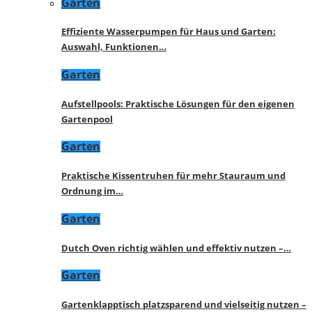
Garten
Effiziente Wasserpumpen für Haus und Garten:
Auswahl, Funktionen…
Garten
Aufstellpools: Praktische Lösungen für den eigenen
Gartenpool
Garten
Praktische Kissentruhen für mehr Stauraum und
Ordnung im…
Garten
Dutch Oven richtig wählen und effektiv nutzen –…
Garten
Gartenklapptisch platzsparend und vielseitig nutzen –