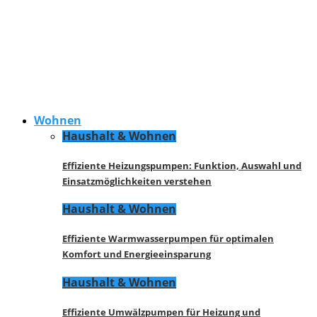
Wohnen
Haushalt & Wohnen
Effiziente Heizungspumpen: Funktion, Auswahl und
Einsatzmöglichkeiten verstehen
Haushalt & Wohnen
Effiziente Warmwasserpumpen für optimalen
Komfort und Energieeinsparung
Haushalt & Wohnen
Effiziente Umwälzpumpen für Heizung und