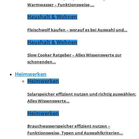
Warmwasser – Funktionsweise,…
Haushalt & Wohnen
Fleischwolf kaufen – worauf es bei Auswahl und…
Haushalt & Wohnen
Slow Cooker Ratgeber – Alles Wissenswerte zur
schonenden…
Heimwerken
Heimwerken
Solarspeicher effizient nutzen und richtig auswählen:
Alles Wissenswerte…
Heimwerken
Brauchwasserspeicher effizient nutzen –
Funktionsweise, Typen und Auswahlkriterien…