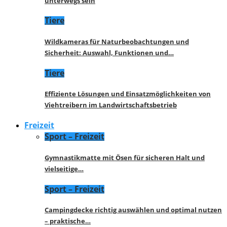
unterwegs sein
Tiere
Wildkameras für Naturbeobachtungen und
Sicherheit: Auswahl, Funktionen und…
Tiere
Effiziente Lösungen und Einsatzmöglichkeiten von
Viehtreibern im Landwirtschaftsbetrieb
Freizeit
Sport – Freizeit
Gymnastikmatte mit Ösen für sicheren Halt und
vielseitige…
Sport – Freizeit
Campingdecke richtig auswählen und optimal nutzen
– praktische…