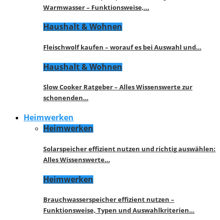
Warmwasser – Funktionsweise,…
Haushalt & Wohnen
Fleischwolf kaufen – worauf es bei Auswahl und…
Haushalt & Wohnen
Slow Cooker Ratgeber – Alles Wissenswerte zur
schonenden…
Heimwerken
Heimwerken
Solarspeicher effizient nutzen und richtig auswählen:
Alles Wissenswerte…
Heimwerken
Brauchwasserspeicher effizient nutzen –
Funktionsweise, Typen und Auswahlkriterien…