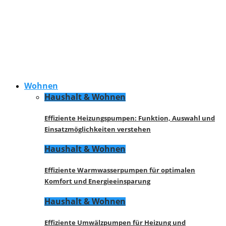
Wohnen
Haushalt & Wohnen
Effiziente Heizungspumpen: Funktion, Auswahl und
Einsatzmöglichkeiten verstehen
Haushalt & Wohnen
Effiziente Warmwasserpumpen für optimalen
Komfort und Energieeinsparung
Haushalt & Wohnen
Effiziente Umwälzpumpen für Heizung und