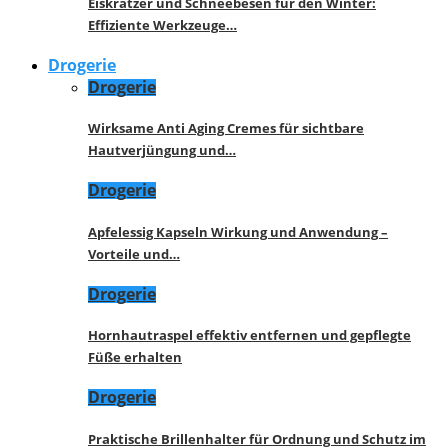
Eiskratzer und Schneebesen für den Winter:
Effiziente Werkzeuge…
Drogerie
Drogerie
Wirksame Anti Aging Cremes für sichtbare
Hautverjüngung und…
Drogerie
Apfelessig Kapseln Wirkung und Anwendung –
Vorteile und…
Drogerie
Hornhautraspel effektiv entfernen und gepflegte
Füße erhalten
Drogerie
Praktische Brillenhalter für Ordnung und Schutz im