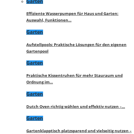
Garten
Effiziente Wasserpumpen für Haus und Garten:
Auswahl, Funktionen…
Garten
Aufstellpools: Praktische Lösungen für den eigenen
Gartenpool
Garten
Praktische Kissentruhen für mehr Stauraum und
Ordnung im…
Garten
Dutch Oven richtig wählen und effektiv nutzen –…
Garten
Gartenklapptisch platzsparend und vielseitig nutzen –