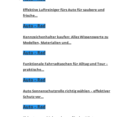
Effektive Luftreiniger fürs Auto für saubere und
frische…
Auto – Rad
Kennzeichenhalter kaufen: Alles Wissenswerte zu
Modellen, Materialien und…
Auto – Rad
Funktionale Fahrradtaschen für Alltag und Tour –
praktische…
Auto – Rad
Auto Sonnenschutzrollo richtig wählen – effektiver
Schutz vor…
Auto – Rad