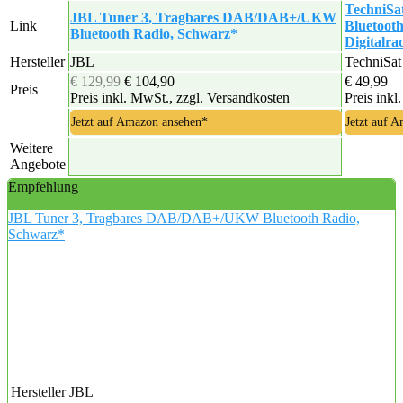
TechniSa
JBL Tuner 3, Tragbares DAB/DAB+/UKW
Link
Bluetoot
Bluetooth Radio, Schwarz*
Digitalra
Hersteller
JBL
TechniSat
€ 129,99
€ 104,90
€ 49,99
Preis
Preis inkl. MwSt., zzgl. Versandkosten
Preis inkl
Jetzt auf Amazon ansehen*
Jetzt auf 
Weitere
Angebote
Empfehlung
JBL Tuner 3, Tragbares DAB/DAB+/UKW Bluetooth Radio,
Schwarz*
Hersteller
JBL