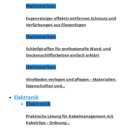
Heimwerken
Fugenreiniger effektiv entfernen Schmutz und
Verfärbungen aus Fliesenfugen
Heimwerken
Schleifgiraffen für professionelle Wand- und
Deckenschliffarbeiten einfach erklärt
Heimwerken
Vinylboden verlegen und pflegen – Materialien,
Eigenschaften und…
Elektronik
Elektronik
Praktische Lösung für Kabelmanagement mit
Kabelclips – Ordnung…