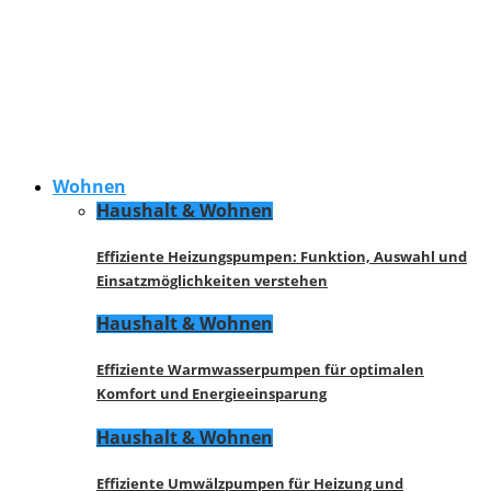
Wohnen
Haushalt & Wohnen
Effiziente Heizungspumpen: Funktion, Auswahl und
Einsatzmöglichkeiten verstehen
Haushalt & Wohnen
Effiziente Warmwasserpumpen für optimalen
Komfort und Energieeinsparung
Haushalt & Wohnen
Effiziente Umwälzpumpen für Heizung und