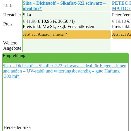
Sika – Dichtstoff – Sikaflex-522 schwarz –
PETEC Ho
Link
ideal für*
MATIC in
Hersteller
Sika
Petec Ve
€ 11,90
€ 10,95
(€ 36,50 / l)
€ 19,10
€
Preis
Preis inkl. MwSt., zzgl. Versandkosten
Preis inkl
Jetzt auf Amazon ansehen*
Jetzt auf 
Weitere
Angebote
Empfehlung
Sika – Dichtstoff – Sikaflex-522 schwarz – ideal für Fugen – innen
und außen – UV-stabil und witterungsbeständig – gute Haftung
-300 ml*
Hersteller
Sika