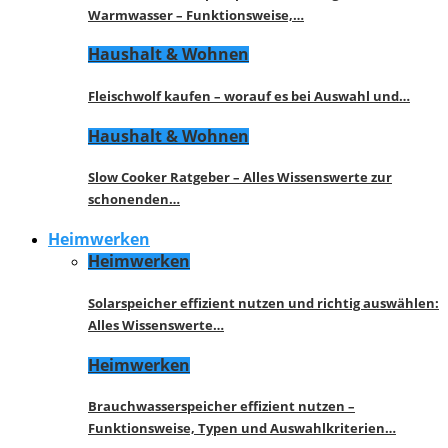
Warmwasser – Funktionsweise,…
Haushalt & Wohnen
Fleischwolf kaufen – worauf es bei Auswahl und…
Haushalt & Wohnen
Slow Cooker Ratgeber – Alles Wissenswerte zur
schonenden…
Heimwerken
Heimwerken
Solarspeicher effizient nutzen und richtig auswählen:
Alles Wissenswerte…
Heimwerken
Brauchwasserspeicher effizient nutzen –
Funktionsweise, Typen und Auswahlkriterien…