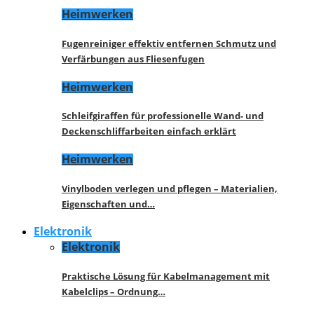
Heimwerken
Fugenreiniger effektiv entfernen Schmutz und
Verfärbungen aus Fliesenfugen
Heimwerken
Schleifgiraffen für professionelle Wand- und
Deckenschliffarbeiten einfach erklärt
Heimwerken
Vinylboden verlegen und pflegen – Materialien,
Eigenschaften und…
Elektronik
Elektronik
Praktische Lösung für Kabelmanagement mit
Kabelclips – Ordnung…