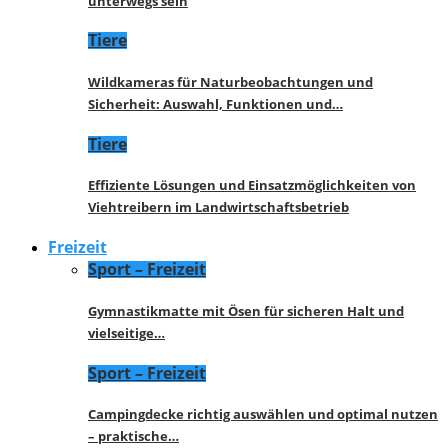
unterwegs sein
Tiere
Wildkameras für Naturbeobachtungen und
Sicherheit: Auswahl, Funktionen und…
Tiere
Effiziente Lösungen und Einsatzmöglichkeiten von
Viehtreibern im Landwirtschaftsbetrieb
Freizeit
Sport – Freizeit
Gymnastikmatte mit Ösen für sicheren Halt und
vielseitige…
Sport – Freizeit
Campingdecke richtig auswählen und optimal nutzen
– praktische…