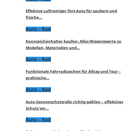
Effektive Luftreiniger fürs Auto für saubere und
frische…
Auto – Rad
Kennzeichenhalter kaufen: Alles Wissenswerte zu
Modellen, Materialien und…
Auto – Rad
Funktionale Fahrradtaschen für Alltag und Tour –
praktische…
Auto – Rad
Auto Sonnenschutzrollo richtig wählen – effektiver
Schutz vor…
Auto – Rad