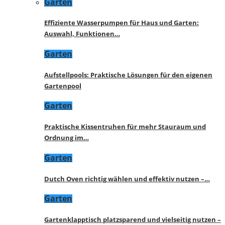
Garten
Effiziente Wasserpumpen für Haus und Garten:
Auswahl, Funktionen…
Garten
Aufstellpools: Praktische Lösungen für den eigenen
Gartenpool
Garten
Praktische Kissentruhen für mehr Stauraum und
Ordnung im…
Garten
Dutch Oven richtig wählen und effektiv nutzen –…
Garten
Gartenklapptisch platzsparend und vielseitig nutzen –