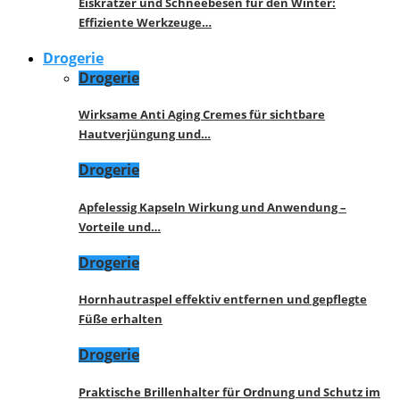
Eiskratzer und Schneebesen für den Winter:
Effiziente Werkzeuge…
Drogerie
Drogerie
Wirksame Anti Aging Cremes für sichtbare
Hautverjüngung und…
Drogerie
Apfelessig Kapseln Wirkung und Anwendung –
Vorteile und…
Drogerie
Hornhautraspel effektiv entfernen und gepflegte
Füße erhalten
Drogerie
Praktische Brillenhalter für Ordnung und Schutz im