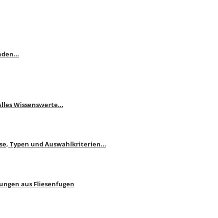
enden…
 Alles Wissenswerte…
ise, Typen und Auswahlkriterien…
bungen aus Fliesenfugen