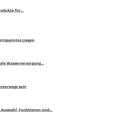
rodukte für…
Entspanntes Liegen
male Wasserversorgung…
unterwegs sein
: Auswahl, Funktionen und…