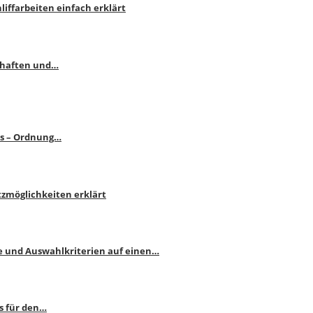
liffarbeiten einfach erklärt
schaften und…
ps – Ordnung…
atzmöglichkeiten erklärt
e und Auswahlkriterien auf einen…
s für den…