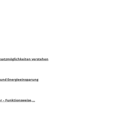
nsatzmöglichkeiten verstehen
 und Energieeinsparung
r – Funktionsweise,…