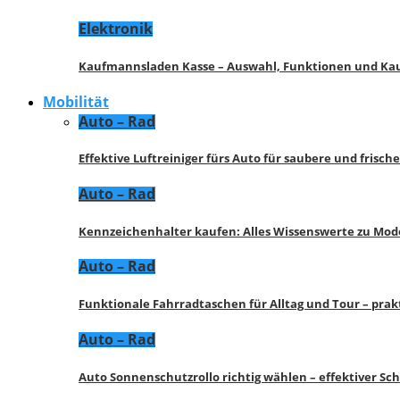
Elektronik
Kaufmannsladen Kasse – Auswahl, Funktionen und K
Mobilität
Auto – Rad
Effektive Luftreiniger fürs Auto für saubere und frisch
Auto – Rad
Kennzeichenhalter kaufen: Alles Wissenswerte zu Mod
Auto – Rad
Funktionale Fahrradtaschen für Alltag und Tour – pra
Auto – Rad
Auto Sonnenschutzrollo richtig wählen – effektiver Sc