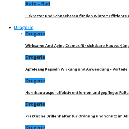
Auto – Rad
Eiskratzer und Schneebesen für den Winter: Effizient
Drogerie
Drogerie
Wirksame Anti Aging Cremes für sichtbare Hautverjü
Drogerie
Apfelessig Kapseln Wirkung und Anwendung – Vorteile
Drogerie
Hornhautraspel effektiv entfernen und gepflegte Füße
Drogerie
Praktische Brillenhalter für Ordnung und Schutz im All
Drogerie