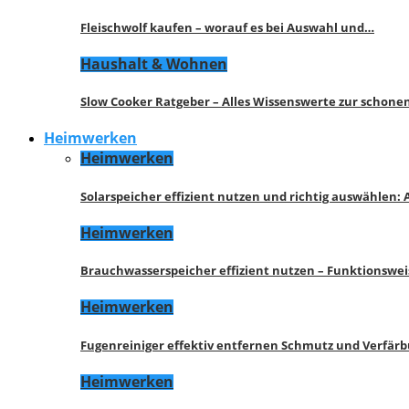
Fleischwolf kaufen – worauf es bei Auswahl und…
Haushalt & Wohnen
Slow Cooker Ratgeber – Alles Wissenswerte zur schon
Heimwerken
Heimwerken
Solarspeicher effizient nutzen und richtig auswählen:
Heimwerken
Brauchwasserspeicher effizient nutzen – Funktionswe
Heimwerken
Fugenreiniger effektiv entfernen Schmutz und Verfär
Heimwerken