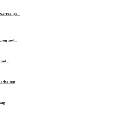
e Werkzeuge…
ngung und…
 und…
 erhalten
tag