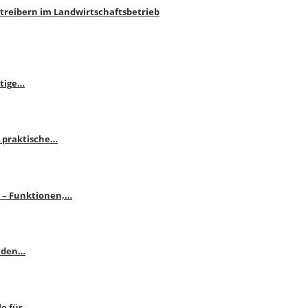
htreibern im Landwirtschaftsbetrieb
itige…
 praktische…
se – Funktionen,…
enden…
le für…