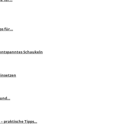
ps für…
 entspanntes Schaukeln
einsetzen
s und…
– praktische Tipps…