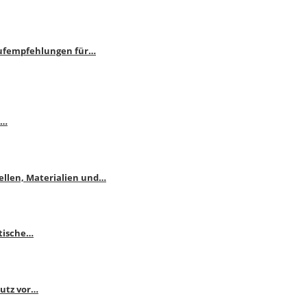
aufempfehlungen für…
e…
ellen, Materialien und…
ktische…
hutz vor…