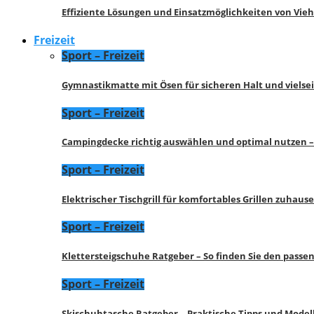
Effiziente Lösungen und Einsatzmöglichkeiten von Vie
Freizeit
Sport – Freizeit
Gymnastikmatte mit Ösen für sicheren Halt und vielse
Sport – Freizeit
Campingdecke richtig auswählen und optimal nutzen –
Sport – Freizeit
Elektrischer Tischgrill für komfortables Grillen zuhau
Sport – Freizeit
Klettersteigschuhe Ratgeber – So finden Sie den pass
Sport – Freizeit
Skischuhtasche Ratgeber – Praktische Tipps und Model