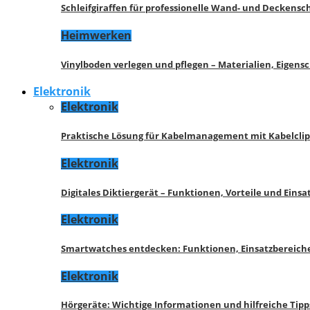
Schleifgiraffen für professionelle Wand- und Deckensch
Heimwerken
Vinylboden verlegen und pflegen – Materialien, Eigen
Elektronik
Elektronik
Praktische Lösung für Kabelmanagement mit Kabelcli
Elektronik
Digitales Diktiergerät – Funktionen, Vorteile und Eins
Elektronik
Smartwatches entdecken: Funktionen, Einsatzbereich
Elektronik
Hörgeräte: Wichtige Informationen und hilfreiche Tipp