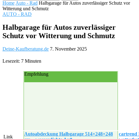
Home
Auto - Rad
Halbgarage für Autos zuverlässiger Schutz vor
Witterung und Schmutz
AUTO - RAD
Halbgarage für Autos zuverlässiger
Schutz vor Witterung und Schmutz
Deine-Kaufberatung.de
7. November 2025
Lesezeit: 7 Minuten
Empfehlung
Autoabdeckung Halbgarage 514×248×248
cartrend
Link