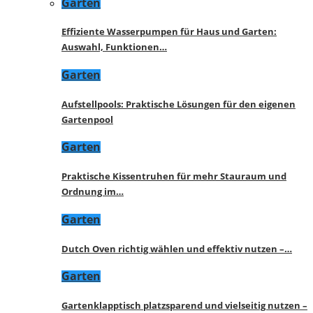
Garten
Effiziente Wasserpumpen für Haus und Garten:
Auswahl, Funktionen…
Garten
Aufstellpools: Praktische Lösungen für den eigenen
Gartenpool
Garten
Praktische Kissentruhen für mehr Stauraum und
Ordnung im…
Garten
Dutch Oven richtig wählen und effektiv nutzen –…
Garten
Gartenklapptisch platzsparend und vielseitig nutzen –