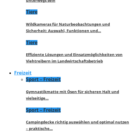
unterwegs sein
Tiere
Wildkameras für Naturbeobachtungen und
Sicherheit: Auswahl, Funktionen und…
Tiere
Effiziente Lösungen und Einsatzmöglichkeiten von
Viehtreibern im Landwirtschaftsbetrieb
Freizeit
Sport – Freizeit
Gymnastikmatte mit Ösen für sicheren Halt und
vielseitige…
Sport – Freizeit
Campingdecke richtig auswählen und optimal nutzen
– praktische…