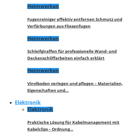
Heimwerken
Fugenreiniger effektiv entfernen Schmutz und
Verfärbungen aus Fliesenfugen
Heimwerken
Schleifgiraffen für professionelle Wand- und
Deckenschliffarbeiten einfach erklärt
Heimwerken
Vinylboden verlegen und pflegen – Materialien,
Eigenschaften und…
Elektronik
Elektronik
Praktische Lösung für Kabelmanagement mit
Kabelclips – Ordnung…