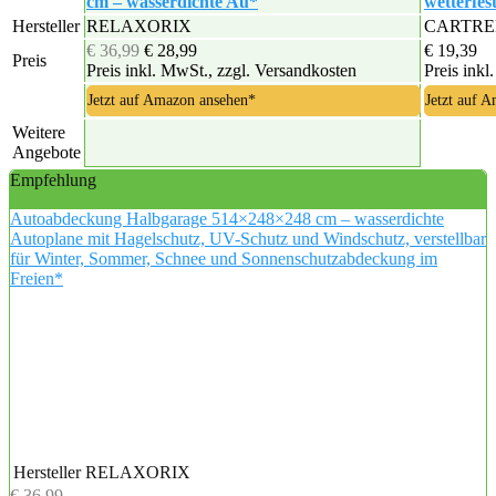
cm – wasserdichte Au*
wetterfe
Hersteller
RELAXORIX
CARTR
€ 36,99
€ 28,99
€ 19,39
Preis
Preis inkl. MwSt., zzgl. Versandkosten
Preis inkl
Jetzt auf Amazon ansehen*
Jetzt auf 
Weitere
Angebote
Empfehlung
Autoabdeckung Halbgarage 514×248×248 cm – wasserdichte
Autoplane mit Hagelschutz, UV-Schutz und Windschutz, verstellbar
für Winter, Sommer, Schnee und Sonnenschutzabdeckung im
Freien*
Hersteller
RELAXORIX
€ 36,99