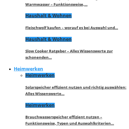
Warmwasser – Funktionsweise,…
Haushalt & Wohnen
Fleischwolf kaufen – worauf es bei Auswahl und…
Haushalt & Wohnen
Slow Cooker Ratgeber – Alles Wissenswerte zur
schonenden…
Heimwerken
Heimwerken
Solarspeicher effizient nutzen und richtig auswählen:
Alles Wissenswerte…
Heimwerken
Brauchwasserspeicher effizient nutzen –
Funktionsweise, Typen und Auswahlkriterien…