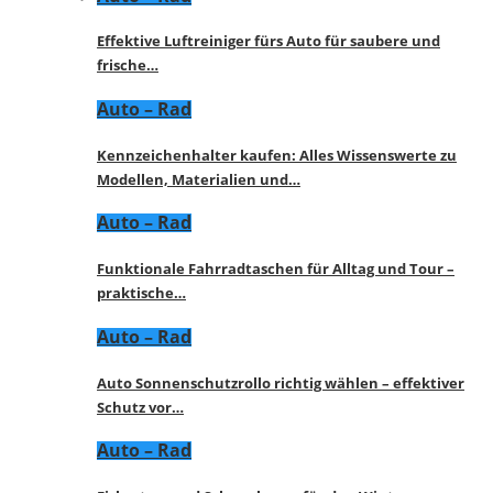
Effektive Luftreiniger fürs Auto für saubere und
frische…
Auto – Rad
Kennzeichenhalter kaufen: Alles Wissenswerte zu
Modellen, Materialien und…
Auto – Rad
Funktionale Fahrradtaschen für Alltag und Tour –
praktische…
Auto – Rad
Auto Sonnenschutzrollo richtig wählen – effektiver
Schutz vor…
Auto – Rad