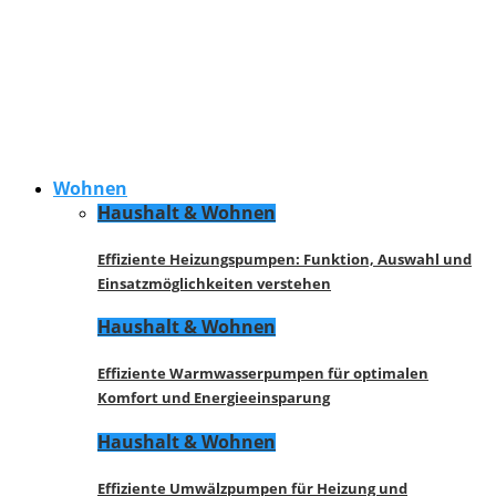
Wohnen
Haushalt & Wohnen
Effiziente Heizungspumpen: Funktion, Auswahl und
Einsatzmöglichkeiten verstehen
Haushalt & Wohnen
Effiziente Warmwasserpumpen für optimalen
Komfort und Energieeinsparung
Haushalt & Wohnen
Effiziente Umwälzpumpen für Heizung und