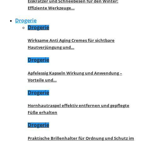
Eiskratzer und Schneebesen für den Winter:
Effiziente Werkzeuge…
Drogerie
Drogerie
Wirksame Anti Aging Cremes für sichtbare
Hautverjüngung und…
Drogerie
Apfelessig Kapseln Wirkung und Anwendung –
Vorteile und…
Drogerie
Hornhautraspel effektiv entfernen und gepflegte
Füße erhalten
Drogerie
Praktische Brillenhalter für Ordnung und Schutz im