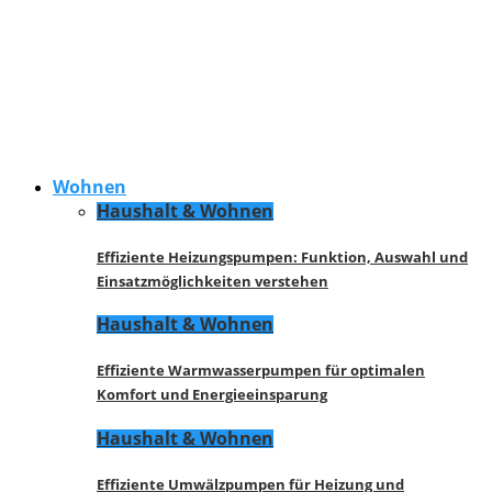
Wohnen
Haushalt & Wohnen
Effiziente Heizungspumpen: Funktion, Auswahl und
Einsatzmöglichkeiten verstehen
Haushalt & Wohnen
Effiziente Warmwasserpumpen für optimalen
Komfort und Energieeinsparung
Haushalt & Wohnen
Effiziente Umwälzpumpen für Heizung und