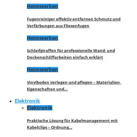
Heimwerken
Fugenreiniger effektiv entfernen Schmutz und
Verfärbungen aus Fliesenfugen
Heimwerken
Schleifgiraffen für professionelle Wand- und
Deckenschliffarbeiten einfach erklärt
Heimwerken
Vinylboden verlegen und pflegen – Materialien,
Eigenschaften und…
Elektronik
Elektronik
Praktische Lösung für Kabelmanagement mit
Kabelclips – Ordnung…