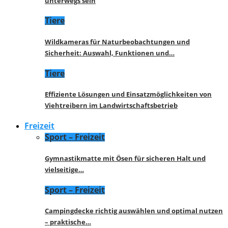
unterwegs sein
Tiere
Wildkameras für Naturbeobachtungen und
Sicherheit: Auswahl, Funktionen und…
Tiere
Effiziente Lösungen und Einsatzmöglichkeiten von
Viehtreibern im Landwirtschaftsbetrieb
Freizeit
Sport – Freizeit
Gymnastikmatte mit Ösen für sicheren Halt und
vielseitige…
Sport – Freizeit
Campingdecke richtig auswählen und optimal nutzen
– praktische…