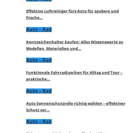
Effektive Luftreiniger fürs Auto für saubere und
frische…
Auto – Rad
Kennzeichenhalter kaufen: Alles Wissenswerte zu
Modellen, Materialien und…
Auto – Rad
Funktionale Fahrradtaschen für Alltag und Tour –
praktische…
Auto – Rad
Auto Sonnenschutzrollo richtig wählen – effektiver
Schutz vor…
Auto – Rad