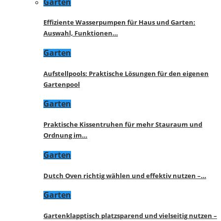
Garten
Effiziente Wasserpumpen für Haus und Garten:
Auswahl, Funktionen…
Garten
Aufstellpools: Praktische Lösungen für den eigenen
Gartenpool
Garten
Praktische Kissentruhen für mehr Stauraum und
Ordnung im…
Garten
Dutch Oven richtig wählen und effektiv nutzen –…
Garten
Gartenklapptisch platzsparend und vielseitig nutzen –