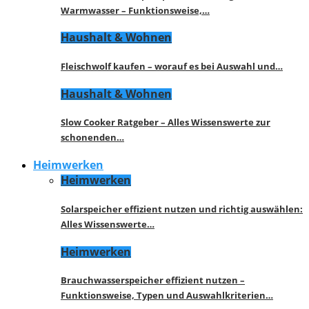
Warmwasser – Funktionsweise,…
Haushalt & Wohnen
Fleischwolf kaufen – worauf es bei Auswahl und…
Haushalt & Wohnen
Slow Cooker Ratgeber – Alles Wissenswerte zur
schonenden…
Heimwerken
Heimwerken
Solarspeicher effizient nutzen und richtig auswählen:
Alles Wissenswerte…
Heimwerken
Brauchwasserspeicher effizient nutzen –
Funktionsweise, Typen und Auswahlkriterien…