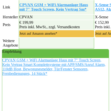
CPVAN GSM + WiFi Alarmanlage Haus
X-Sense 
Link
mit 7" Touch Screen, Kein Vertrag Sm*
AS12, Al
Hersteller
CPVAN
X-Sense
€ 199,99
€ 152,99
Preis
Preis inkl. MwSt., zzgl. Versandkosten
Preis inkl
Jetzt auf Amazon ansehen*
Jetzt auf 
Weitere
Angebote
Empfehlung
CPVAN GSM + WiFi Alarmanlage Haus mit 7" Touch Screen,
Kein Vertrag Smart Komplettsysteme mit APP/SMS/Anruf Alarm,
110dB Host, Bewegungsmelder, Tür/Fenster Sensoren,
Fernbedienungen, 14 Stück*