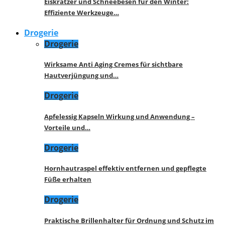
Eiskratzer und Schneebesen für den Winter:
Effiziente Werkzeuge…
Drogerie
Drogerie
Wirksame Anti Aging Cremes für sichtbare
Hautverjüngung und…
Drogerie
Apfelessig Kapseln Wirkung und Anwendung –
Vorteile und…
Drogerie
Hornhautraspel effektiv entfernen und gepflegte
Füße erhalten
Drogerie
Praktische Brillenhalter für Ordnung und Schutz im