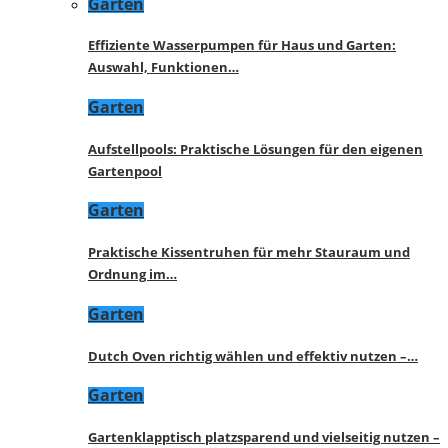
Garten
Effiziente Wasserpumpen für Haus und Garten:
Auswahl, Funktionen…
Garten
Aufstellpools: Praktische Lösungen für den eigenen
Gartenpool
Garten
Praktische Kissentruhen für mehr Stauraum und
Ordnung im…
Garten
Dutch Oven richtig wählen und effektiv nutzen –…
Garten
Gartenklapptisch platzsparend und vielseitig nutzen –