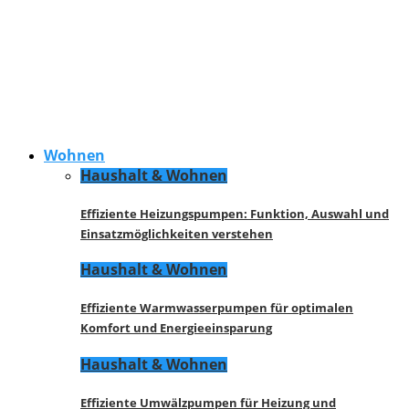
Wohnen
Haushalt & Wohnen
Effiziente Heizungspumpen: Funktion, Auswahl und
Einsatzmöglichkeiten verstehen
Haushalt & Wohnen
Effiziente Warmwasserpumpen für optimalen
Komfort und Energieeinsparung
Haushalt & Wohnen
Effiziente Umwälzpumpen für Heizung und