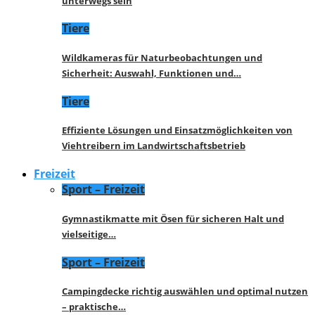
unterwegs sein
Tiere
Wildkameras für Naturbeobachtungen und
Sicherheit: Auswahl, Funktionen und…
Tiere
Effiziente Lösungen und Einsatzmöglichkeiten von
Viehtreibern im Landwirtschaftsbetrieb
Freizeit
Sport – Freizeit
Gymnastikmatte mit Ösen für sicheren Halt und
vielseitige…
Sport – Freizeit
Campingdecke richtig auswählen und optimal nutzen
– praktische…