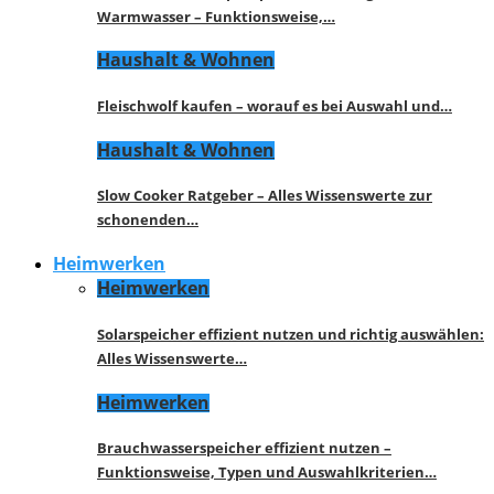
Warmwasser – Funktionsweise,…
Haushalt & Wohnen
Fleischwolf kaufen – worauf es bei Auswahl und…
Haushalt & Wohnen
Slow Cooker Ratgeber – Alles Wissenswerte zur
schonenden…
Heimwerken
Heimwerken
Solarspeicher effizient nutzen und richtig auswählen:
Alles Wissenswerte…
Heimwerken
Brauchwasserspeicher effizient nutzen –
Funktionsweise, Typen und Auswahlkriterien…