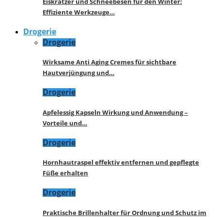
Eiskratzer und Schneebesen für den Winter:
Effiziente Werkzeuge…
Drogerie
Drogerie
Wirksame Anti Aging Cremes für sichtbare
Hautverjüngung und…
Drogerie
Apfelessig Kapseln Wirkung und Anwendung –
Vorteile und…
Drogerie
Hornhautraspel effektiv entfernen und gepflegte
Füße erhalten
Drogerie
Praktische Brillenhalter für Ordnung und Schutz im