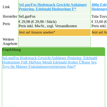
SeLgurFos Hodensack Gewicht Anhänger
400g Edel
Link
Penisring, Edelstahl Hodenringe F*
Hodengew
Hersteller
SeLgurFos
Tula-Toys
€ 29,98
(€ 29,98 / Stück)
€ 33,00
(€
Preis
Preis inkl. MwSt., zzgl. Versandkosten
Preis inkl
Jetzt auf Amazon ansehen*
Jetzt auf 
Weitere
Angebote
Empfehlung
SeLgurFos Hodensack Gewicht Anhänger Penisring, Edelstahl
Hodenringe FüR MäNner Metall Edelstahl Hoden ÜBung Sex
Toys für Männer Ejakulationsverzögerung (big)*