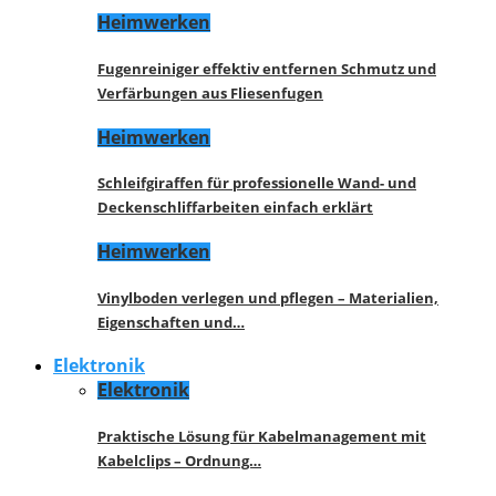
Heimwerken
Fugenreiniger effektiv entfernen Schmutz und
Verfärbungen aus Fliesenfugen
Heimwerken
Schleifgiraffen für professionelle Wand- und
Deckenschliffarbeiten einfach erklärt
Heimwerken
Vinylboden verlegen und pflegen – Materialien,
Eigenschaften und…
Elektronik
Elektronik
Praktische Lösung für Kabelmanagement mit
Kabelclips – Ordnung…