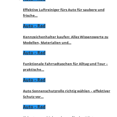
Effektive Luftreiniger fürs Auto für saubere und
frische…
Auto – Rad
Kennzeichenhalter kaufen: Alles Wissenswerte zu
Modellen, Materialien und…
Auto – Rad
Funktionale Fahrradtaschen für Alltag und Tour –
praktische…
Auto – Rad
Auto Sonnenschutzrollo richtig wählen – effektiver
Schutz vor…
Auto – Rad