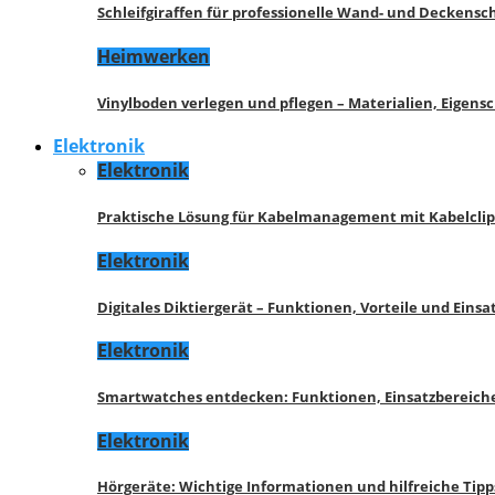
Schleifgiraffen für professionelle Wand- und Deckensch
Heimwerken
Vinylboden verlegen und pflegen – Materialien, Eigen
Elektronik
Elektronik
Praktische Lösung für Kabelmanagement mit Kabelcli
Elektronik
Digitales Diktiergerät – Funktionen, Vorteile und Eins
Elektronik
Smartwatches entdecken: Funktionen, Einsatzbereich
Elektronik
Hörgeräte: Wichtige Informationen und hilfreiche Tipp