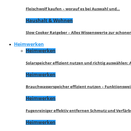
Fleischwolf kaufen – worauf es bei Auswahl und…
Haushalt & Wohnen
Slow Cooker Ratgeber – Alles Wissenswerte zur schon
Heimwerken
Heimwerken
Solarspeicher effizient nutzen und richtig auswählen:
Heimwerken
Brauchwasserspeicher effizient nutzen – Funktionswe
Heimwerken
Fugenreiniger effektiv entfernen Schmutz und Verfär
Heimwerken