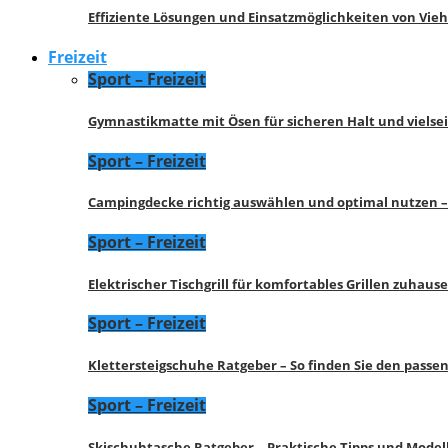
Effiziente Lösungen und Einsatzmöglichkeiten von Vie
Freizeit
Sport – Freizeit
Gymnastikmatte mit Ösen für sicheren Halt und vielse
Sport – Freizeit
Campingdecke richtig auswählen und optimal nutzen –
Sport – Freizeit
Elektrischer Tischgrill für komfortables Grillen zuhau
Sport – Freizeit
Klettersteigschuhe Ratgeber – So finden Sie den pass
Sport – Freizeit
Skischuhtasche Ratgeber – Praktische Tipps und Model