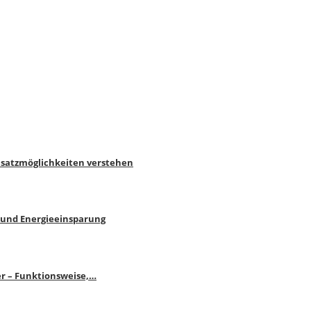
nsatzmöglichkeiten verstehen
 und Energieeinsparung
r – Funktionsweise,…