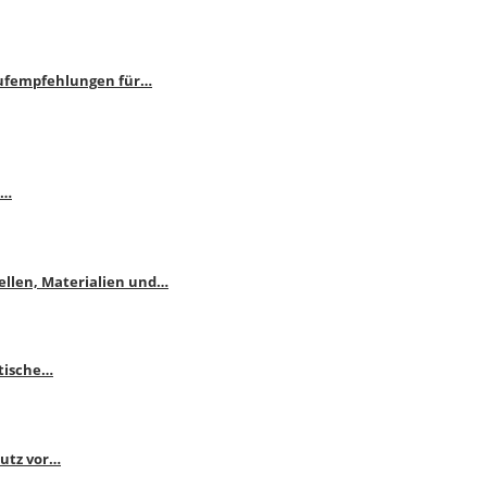
aufempfehlungen für…
e…
ellen, Materialien und…
ktische…
hutz vor…