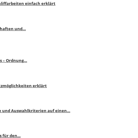
liffarbeiten einfach erklärt
schaften und…
ps – Ordnung…
atzmöglichkeiten erklärt
e und Auswahlkriterien auf einen…
s für den…