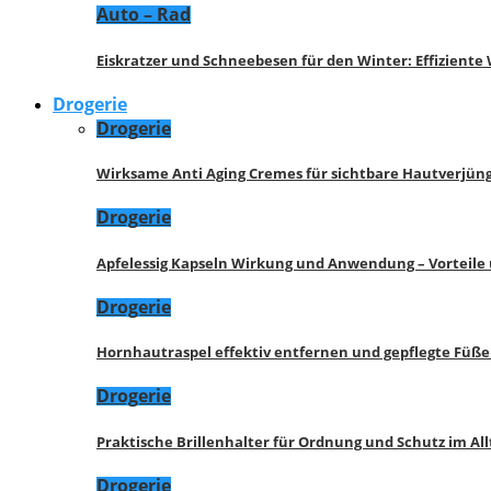
Auto – Rad
Eiskratzer und Schneebesen für den Winter: Effizient
Drogerie
Drogerie
Wirksame Anti Aging Cremes für sichtbare Hautverjü
Drogerie
Apfelessig Kapseln Wirkung und Anwendung – Vorteile
Drogerie
Hornhautraspel effektiv entfernen und gepflegte Füße
Drogerie
Praktische Brillenhalter für Ordnung und Schutz im All
Drogerie