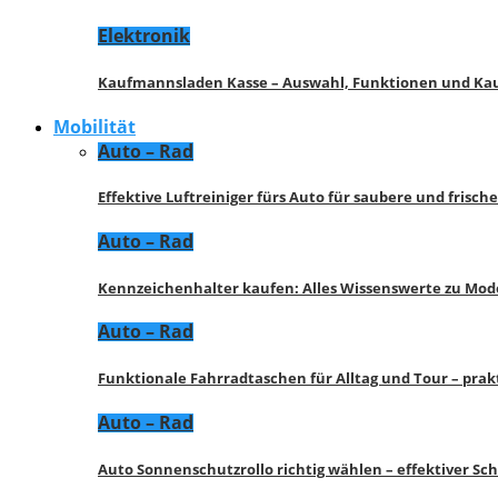
Elektronik
Kaufmannsladen Kasse – Auswahl, Funktionen und K
Mobilität
Auto – Rad
Effektive Luftreiniger fürs Auto für saubere und frisch
Auto – Rad
Kennzeichenhalter kaufen: Alles Wissenswerte zu Mod
Auto – Rad
Funktionale Fahrradtaschen für Alltag und Tour – pra
Auto – Rad
Auto Sonnenschutzrollo richtig wählen – effektiver Sc