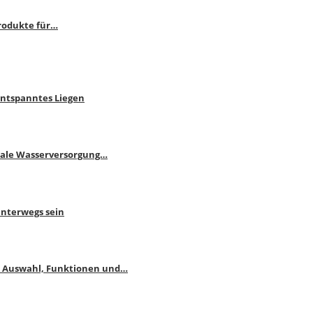
rodukte für…
Entspanntes Liegen
male Wasserversorgung…
unterwegs sein
: Auswahl, Funktionen und…