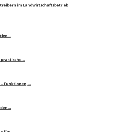
htreibern im Landwirtschaftsbetrieb
itige…
 praktische…
se – Funktionen,…
enden…
le für…