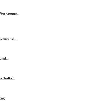
e Werkzeuge…
ngung und…
 und…
 erhalten
tag