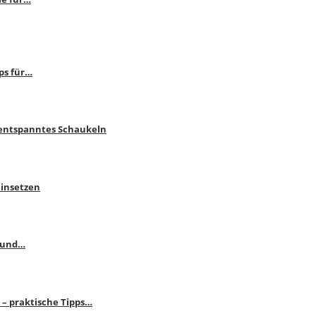
ps für…
 entspanntes Schaukeln
einsetzen
s und…
– praktische Tipps…