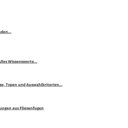
enden…
 Alles Wissenswerte…
ise, Typen und Auswahlkriterien…
bungen aus Fliesenfugen