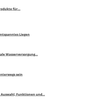
rodukte für…
Entspanntes Liegen
male Wasserversorgung…
unterwegs sein
: Auswahl, Funktionen und…