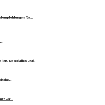
aufempfehlungen für…
e…
ellen, Materialien und…
ktische…
hutz vor…