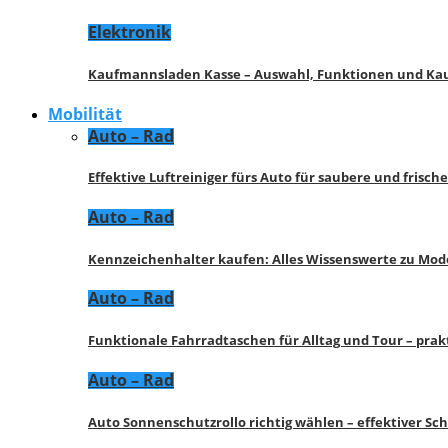
Elektronik
Kaufmannsladen Kasse – Auswahl, Funktionen und K
Mobilität
Auto – Rad
Effektive Luftreiniger fürs Auto für saubere und frisch
Auto – Rad
Kennzeichenhalter kaufen: Alles Wissenswerte zu Mod
Auto – Rad
Funktionale Fahrradtaschen für Alltag und Tour – pra
Auto – Rad
Auto Sonnenschutzrollo richtig wählen – effektiver Sc