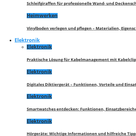
Schleifgiraffen für professionelle Wand- und Deckensch
Heimwerken
Vinylboden verlegen und pflegen – Materialien, Eigen
Elektronik
Elektronik
Praktische Lösung für Kabelmanagement mit Kabelcli
Elektronik
Digitales Diktiergerät – Funktionen, Vorteile und Eins
Elektronik
Smartwatches entdecken: Funktionen, Einsatzbereich
Elektronik
Hörgeräte: Wichtige Informationen und hilfreiche Tipp