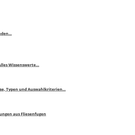
enden…
 Alles Wissenswerte…
ise, Typen und Auswahlkriterien…
bungen aus Fliesenfugen