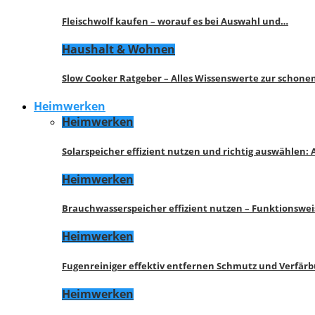
Fleischwolf kaufen – worauf es bei Auswahl und…
Haushalt & Wohnen
Slow Cooker Ratgeber – Alles Wissenswerte zur schon
Heimwerken
Heimwerken
Solarspeicher effizient nutzen und richtig auswählen:
Heimwerken
Brauchwasserspeicher effizient nutzen – Funktionswe
Heimwerken
Fugenreiniger effektiv entfernen Schmutz und Verfär
Heimwerken