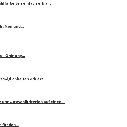
liffarbeiten einfach erklärt
schaften und…
ps – Ordnung…
atzmöglichkeiten erklärt
e und Auswahlkriterien auf einen…
s für den…