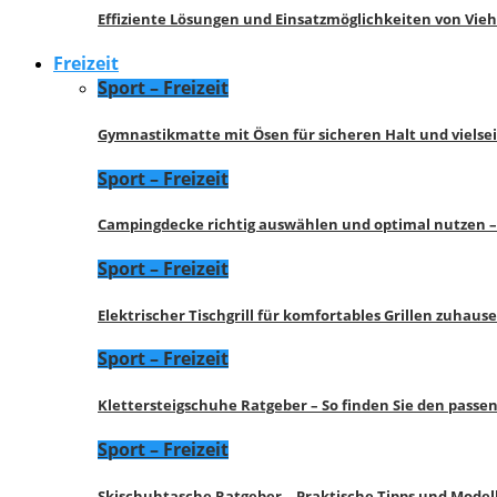
Effiziente Lösungen und Einsatzmöglichkeiten von Vie
Freizeit
Sport – Freizeit
Gymnastikmatte mit Ösen für sicheren Halt und vielse
Sport – Freizeit
Campingdecke richtig auswählen und optimal nutzen –
Sport – Freizeit
Elektrischer Tischgrill für komfortables Grillen zuhau
Sport – Freizeit
Klettersteigschuhe Ratgeber – So finden Sie den pass
Sport – Freizeit
Skischuhtasche Ratgeber – Praktische Tipps und Model