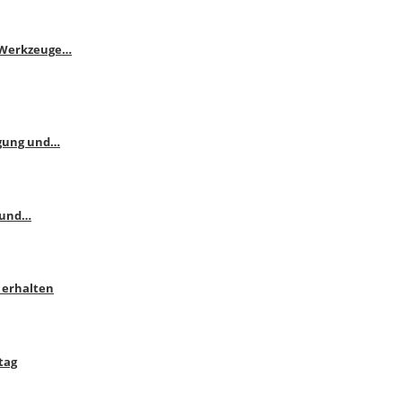
e Werkzeuge…
ngung und…
 und…
 erhalten
tag