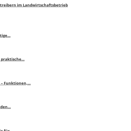
htreibern im Landwirtschaftsbetrieb
itige…
 praktische…
se – Funktionen,…
enden…
le für…