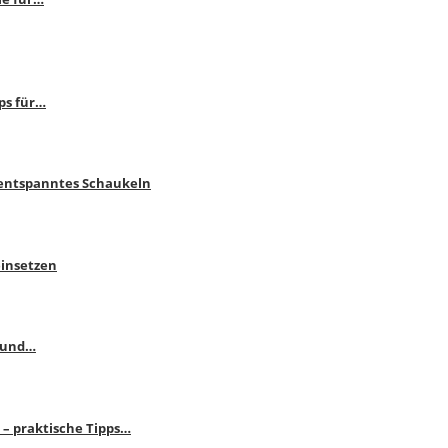
ps für…
 entspanntes Schaukeln
einsetzen
s und…
– praktische Tipps…