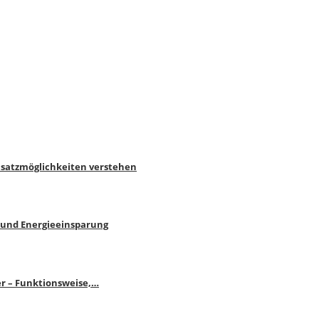
nsatzmöglichkeiten verstehen
 und Energieeinsparung
r – Funktionsweise,…