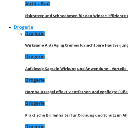
Auto – Rad
Eiskratzer und Schneebesen für den Winter: Effizient
Drogerie
Drogerie
Wirksame Anti Aging Cremes für sichtbare Hautverjü
Drogerie
Apfelessig Kapseln Wirkung und Anwendung – Vorteile
Drogerie
Hornhautraspel effektiv entfernen und gepflegte Füße
Drogerie
Praktische Brillenhalter für Ordnung und Schutz im All
Drogerie