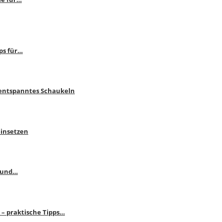
ps für…
 entspanntes Schaukeln
einsetzen
s und…
– praktische Tipps…