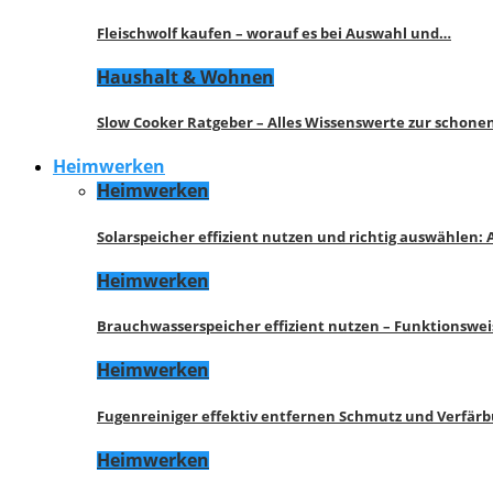
Fleischwolf kaufen – worauf es bei Auswahl und…
Haushalt & Wohnen
Slow Cooker Ratgeber – Alles Wissenswerte zur schon
Heimwerken
Heimwerken
Solarspeicher effizient nutzen und richtig auswählen:
Heimwerken
Brauchwasserspeicher effizient nutzen – Funktionswe
Heimwerken
Fugenreiniger effektiv entfernen Schmutz und Verfär
Heimwerken