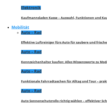
Elektronik
Kaufmannsladen Kasse – Auswahl, Funktionen und K
Mobilität
Auto – Rad
Effektive Luftreiniger fürs Auto für saubere und frisch
Auto – Rad
Kennzeichenhalter kaufen: Alles Wissenswerte zu Mod
Auto – Rad
Funktionale Fahrradtaschen für Alltag und Tour – pra
Auto – Rad
Auto Sonnenschutzrollo richtig wählen – effektiver Sc