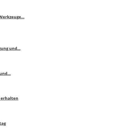
e Werkzeuge…
ngung und…
 und…
 erhalten
tag