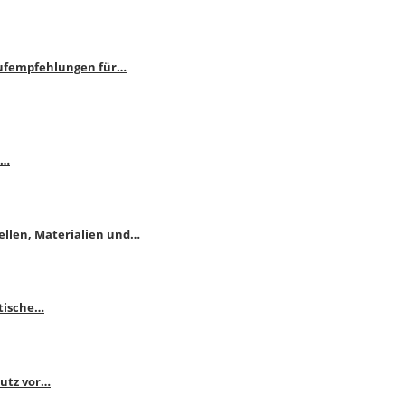
aufempfehlungen für…
e…
ellen, Materialien und…
ktische…
hutz vor…