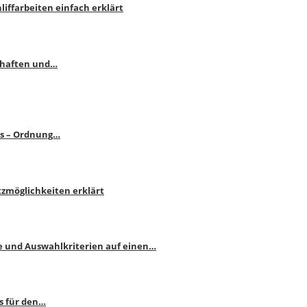
liffarbeiten einfach erklärt
schaften und…
ps – Ordnung…
atzmöglichkeiten erklärt
e und Auswahlkriterien auf einen…
s für den…