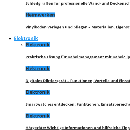
Schleifgiraffen für professionelle Wand- und Deckensch
Heimwerken
Vinylboden verlegen und pflegen – Materialien, Eigen
Elektronik
Elektronik
Praktische Lösung für Kabelmanagement mit Kabelcli
Elektronik
Digitales Diktiergerät – Funktionen, Vorteile und Eins
Elektronik
Smartwatches entdecken: Funktionen, Einsatzbereich
Elektronik
Hörgeräte: Wichtige Informationen und hilfreiche Tipp