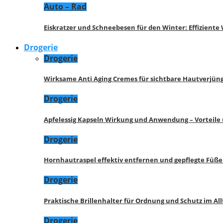
Auto – Rad
Eiskratzer und Schneebesen für den Winter: Effizient
Drogerie
Drogerie
Wirksame Anti Aging Cremes für sichtbare Hautverjü
Drogerie
Apfelessig Kapseln Wirkung und Anwendung – Vorteile
Drogerie
Hornhautraspel effektiv entfernen und gepflegte Füße
Drogerie
Praktische Brillenhalter für Ordnung und Schutz im All
Drogerie