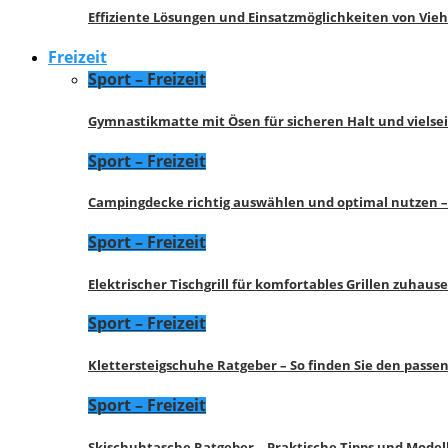
Effiziente Lösungen und Einsatzmöglichkeiten von Vie
Freizeit
Sport – Freizeit
Gymnastikmatte mit Ösen für sicheren Halt und vielse
Sport – Freizeit
Campingdecke richtig auswählen und optimal nutzen –
Sport – Freizeit
Elektrischer Tischgrill für komfortables Grillen zuhau
Sport – Freizeit
Klettersteigschuhe Ratgeber – So finden Sie den pass
Sport – Freizeit
Skischuhtasche Ratgeber – Praktische Tipps und Model