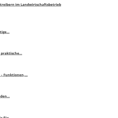
htreibern im Landwirtschaftsbetrieb
itige…
 praktische…
se – Funktionen,…
enden…
le für…