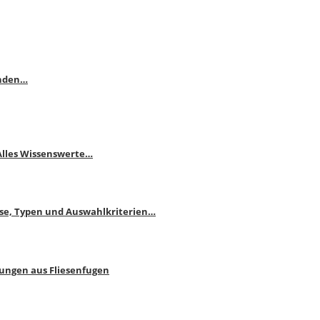
enden…
 Alles Wissenswerte…
ise, Typen und Auswahlkriterien…
bungen aus Fliesenfugen