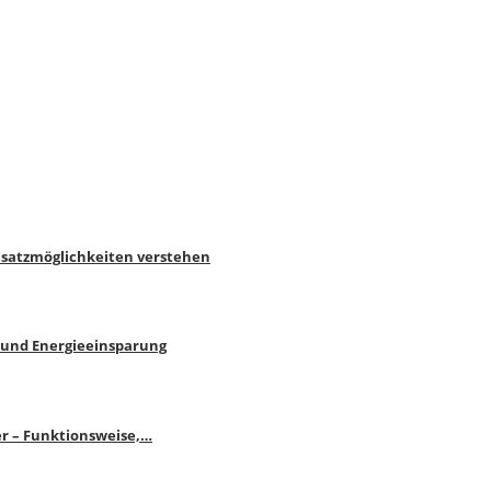
nsatzmöglichkeiten verstehen
 und Energieeinsparung
r – Funktionsweise,…