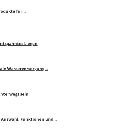
rodukte für…
Entspanntes Liegen
male Wasserversorgung…
unterwegs sein
: Auswahl, Funktionen und…