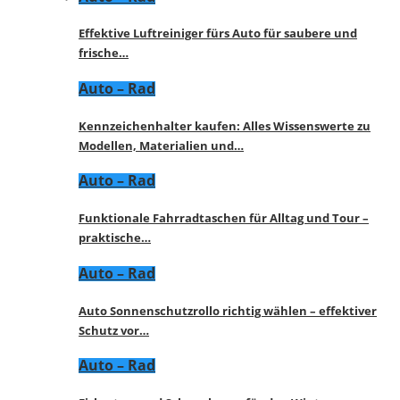
Effektive Luftreiniger fürs Auto für saubere und
frische…
Auto – Rad
Kennzeichenhalter kaufen: Alles Wissenswerte zu
Modellen, Materialien und…
Auto – Rad
Funktionale Fahrradtaschen für Alltag und Tour –
praktische…
Auto – Rad
Auto Sonnenschutzrollo richtig wählen – effektiver
Schutz vor…
Auto – Rad