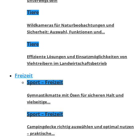
unterwegs sein
Tiere
Wildkameras für Naturbeobachtungen und
Sicherheit: Auswahl, Funktionen und…
Tiere
Effiziente Lösungen und Einsatzmöglichkeiten von
Viehtreibern im Landwirtschaftsbetrieb
Freizeit
Sport – Freizeit
Gymnastikmatte mit Ösen für sicheren Halt und
vielseitige…
Sport – Freizeit
Campingdecke richtig auswählen und optimal nutzen
– praktische…