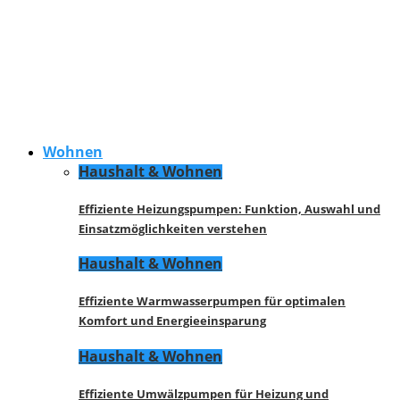
Wohnen
Haushalt & Wohnen
Effiziente Heizungspumpen: Funktion, Auswahl und
Einsatzmöglichkeiten verstehen
Haushalt & Wohnen
Effiziente Warmwasserpumpen für optimalen
Komfort und Energieeinsparung
Haushalt & Wohnen
Effiziente Umwälzpumpen für Heizung und