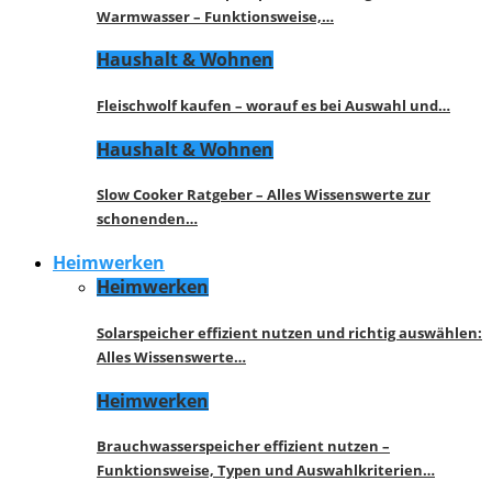
Warmwasser – Funktionsweise,…
Haushalt & Wohnen
Fleischwolf kaufen – worauf es bei Auswahl und…
Haushalt & Wohnen
Slow Cooker Ratgeber – Alles Wissenswerte zur
schonenden…
Heimwerken
Heimwerken
Solarspeicher effizient nutzen und richtig auswählen:
Alles Wissenswerte…
Heimwerken
Brauchwasserspeicher effizient nutzen –
Funktionsweise, Typen und Auswahlkriterien…