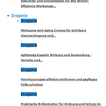
Eiskratzer und Schneebesen für den Winter:
Effiziente Werkzeuge…
Drogerie
Drogerie
Wirksame Anti Aging Cremes für sichtbare
Hautverjüngung und…
Drogerie
Apfelessig Kapseln Wirkung und Anwendung –
Vorteile und…
Drogerie
Hornhautraspel effektiv entfernen und gepflegte
Füße erhalten
Drogerie
Praktische Brillenhalter für Ordnung und Schutz im