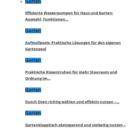
Garten
Effiziente Wasserpumpen für Haus und Garten:
Auswahl, Funktionen…
Garten
Aufstellpools: Praktische Lösungen für den eigenen
Gartenpool
Garten
Praktische Kissentruhen für mehr Stauraum und
Ordnung im…
Garten
Dutch Oven richtig wählen und effektiv nutzen –…
Garten
Gartenklapptisch platzsparend und vielseitig nutzen –