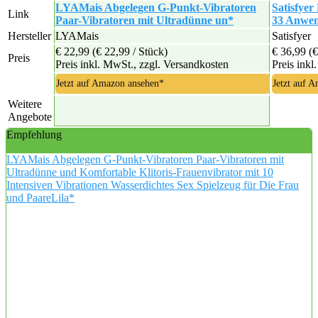
LYAMais Abgelegen G-Punkt-Vibratoren
Satisfyer
Link
Paar-Vibratoren mit Ultradünne un*
33 Anwen
Hersteller
LYAMais
Satisfyer
€ 22,99
(€ 22,99 / Stück)
€ 36,99
(€
Preis
Preis inkl. MwSt., zzgl. Versandkosten
Preis inkl
Jetzt auf Amazon ansehen*
Jetzt auf 
Weitere
Angebote
Empfehlung
LYAMais Abgelegen G-Punkt-Vibratoren Paar-Vibratoren mit
Ultradünne und Komfortable Klitoris-Frauenvibrator mit 10
Intensiven Vibrationen Wasserdichtes Sex Spielzeug für Die Frau
und PaareLila*