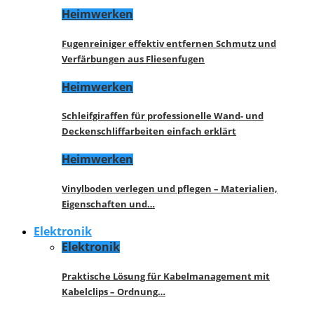
Heimwerken
Fugenreiniger effektiv entfernen Schmutz und
Verfärbungen aus Fliesenfugen
Heimwerken
Schleifgiraffen für professionelle Wand- und
Deckenschliffarbeiten einfach erklärt
Heimwerken
Vinylboden verlegen und pflegen – Materialien,
Eigenschaften und…
Elektronik
Elektronik
Praktische Lösung für Kabelmanagement mit
Kabelclips – Ordnung…