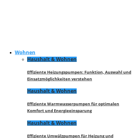
Wohnen
Haushalt & Wohnen
Effiziente Heizungspumpen: Funktion, Auswahl und
Einsatzmöglichkeiten verstehen
Haushalt & Wohnen
Effiziente Warmwasserpumpen für optimalen
Komfort und Energieeinsparung
Haushalt & Wohnen
Effiziente Umwälzpumpen für Heizung und