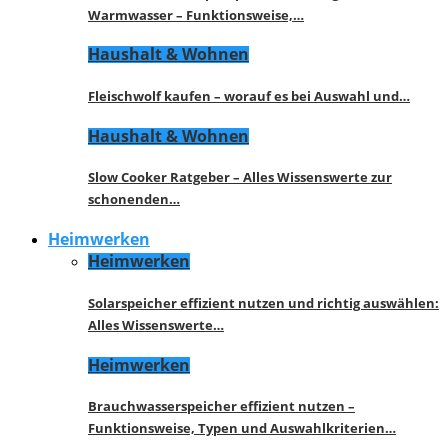
Warmwasser – Funktionsweise,…
Haushalt & Wohnen
Fleischwolf kaufen – worauf es bei Auswahl und…
Haushalt & Wohnen
Slow Cooker Ratgeber – Alles Wissenswerte zur
schonenden…
Heimwerken
Heimwerken
Solarspeicher effizient nutzen und richtig auswählen:
Alles Wissenswerte…
Heimwerken
Brauchwasserspeicher effizient nutzen –
Funktionsweise, Typen und Auswahlkriterien…