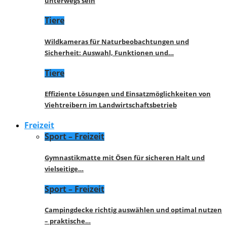
unterwegs sein
Tiere
Wildkameras für Naturbeobachtungen und
Sicherheit: Auswahl, Funktionen und…
Tiere
Effiziente Lösungen und Einsatzmöglichkeiten von
Viehtreibern im Landwirtschaftsbetrieb
Freizeit
Sport – Freizeit
Gymnastikmatte mit Ösen für sicheren Halt und
vielseitige…
Sport – Freizeit
Campingdecke richtig auswählen und optimal nutzen
– praktische…