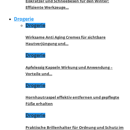
Eiskratzer und Schneebesen für den Winter:
Effiziente Werkzeuge…
Drogerie
Drogerie
Wirksame Anti Aging Cremes für sichtbare
Hautverjüngung und…
Drogerie
Apfelessig Kapseln Wirkung und Anwendung –
Vorteile und…
Drogerie
Hornhautraspel effektiv entfernen und gepflegte
Füße erhalten
Drogerie
Praktische Brillenhalter für Ordnung und Schutz im