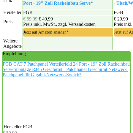
Link
Port - 19" Zoll Rackeinbau Serve*
- Tisch/
Hersteller
FGB
FGB
€ 59,99
€ 49,99
€ 29,99
Preis
Preis inkl. MwSt., zzgl. Versandkosten
Preis inkl
Jetzt auf Amazon ansehen*
Jetzt auf 
Weitere
Angebote
Empfehlung
FGB CAT 7 Patchpanel Verteilerfeld 24 Port - 19" Zoll Rackeinbau
Servermontage RJ45 Geschirmt - Patchpanel Geschirmt Netzwerk-
Patchpanel für Gigabit-Netzwerk-Switch*
Hersteller
FGB
€ 59,99