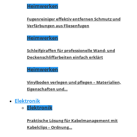
Heimwerken
Fugenreiniger effektiv entfernen Schmutz und
Verfärbungen aus Fliesenfugen
Heimwerken
Schleifgiraffen für professionelle Wand- und
Deckenschliffarbeiten einfach erklärt
Heimwerken
Vinylboden verlegen und pflegen – Materialien,
Eigenschaften und…
Elektronik
Elektronik
Praktische Lösung für Kabelmanagement mit
Kabelclips – Ordnung…