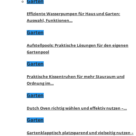
Garten
Effiziente Wasserpumpen für Haus und Garten:
Auswahl, Funktionen…
Garten
Aufstellpools: Praktische Lösungen für den eigenen
Gartenpool
Garten
Praktische Kissentruhen für mehr Stauraum und
Ordnung im…
Garten
Dutch Oven richtig wählen und effektiv nutzen –…
Garten
Gartenklapptisch platzsparend und vielseitig nutzen –