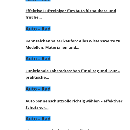
Effektive Luftreiniger fürs Auto für saubere und
frische…
Auto – Rad
Kennzeichenhalter kaufen: Alles Wissenswerte zu
Modellen, Materialien und…
Auto – Rad
Funktionale Fahrradtaschen für Alltag und Tour –
praktische…
Auto – Rad
Auto Sonnenschutzrollo richtig wählen – effektiver
Schutz vor…
Auto – Rad