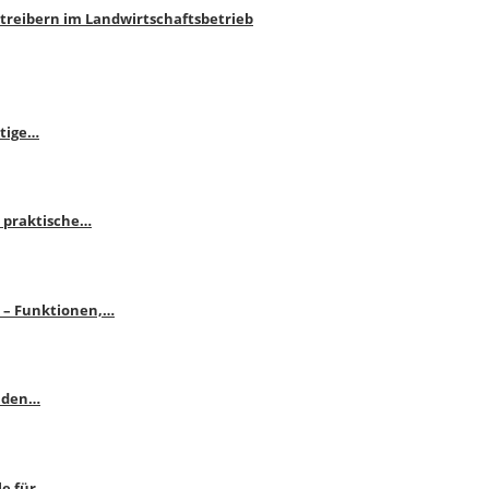
htreibern im Landwirtschaftsbetrieb
itige…
 praktische…
se – Funktionen,…
enden…
le für…