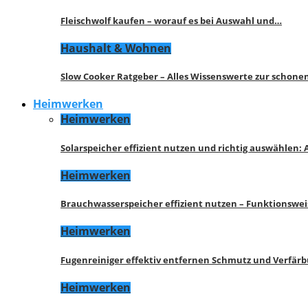
Fleischwolf kaufen – worauf es bei Auswahl und…
Haushalt & Wohnen
Slow Cooker Ratgeber – Alles Wissenswerte zur schon
Heimwerken
Heimwerken
Solarspeicher effizient nutzen und richtig auswählen:
Heimwerken
Brauchwasserspeicher effizient nutzen – Funktionswe
Heimwerken
Fugenreiniger effektiv entfernen Schmutz und Verfär
Heimwerken