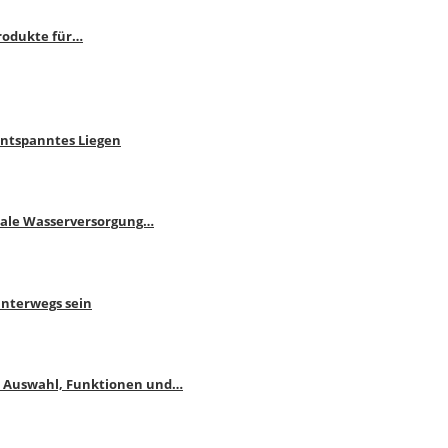
rodukte für…
Entspanntes Liegen
male Wasserversorgung…
unterwegs sein
: Auswahl, Funktionen und…