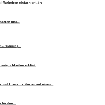
liffarbeiten einfach erklärt
schaften und…
ps – Ordnung…
atzmöglichkeiten erklärt
e und Auswahlkriterien auf einen…
s für den…