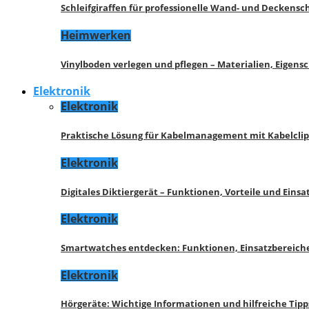
Schleifgiraffen für professionelle Wand- und Deckensch
Heimwerken
Vinylboden verlegen und pflegen – Materialien, Eigen
Elektronik
Elektronik
Praktische Lösung für Kabelmanagement mit Kabelcli
Elektronik
Digitales Diktiergerät – Funktionen, Vorteile und Eins
Elektronik
Smartwatches entdecken: Funktionen, Einsatzbereich
Elektronik
Hörgeräte: Wichtige Informationen und hilfreiche Tipp