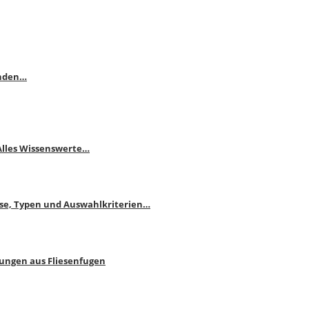
enden…
 Alles Wissenswerte…
ise, Typen und Auswahlkriterien…
bungen aus Fliesenfugen