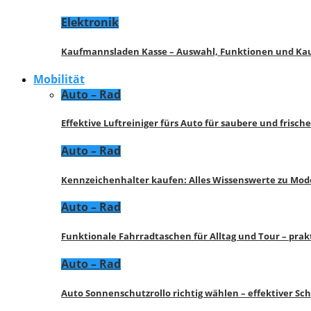
Elektronik
Kaufmannsladen Kasse – Auswahl, Funktionen und K
Mobilität
Auto – Rad
Effektive Luftreiniger fürs Auto für saubere und frisch
Auto – Rad
Kennzeichenhalter kaufen: Alles Wissenswerte zu Mod
Auto – Rad
Funktionale Fahrradtaschen für Alltag und Tour – pra
Auto – Rad
Auto Sonnenschutzrollo richtig wählen – effektiver Sc