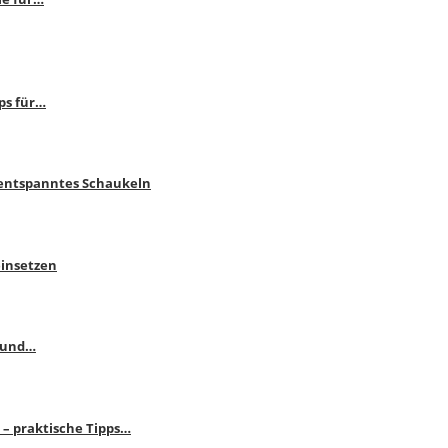
ps für…
 entspanntes Schaukeln
einsetzen
s und…
– praktische Tipps…