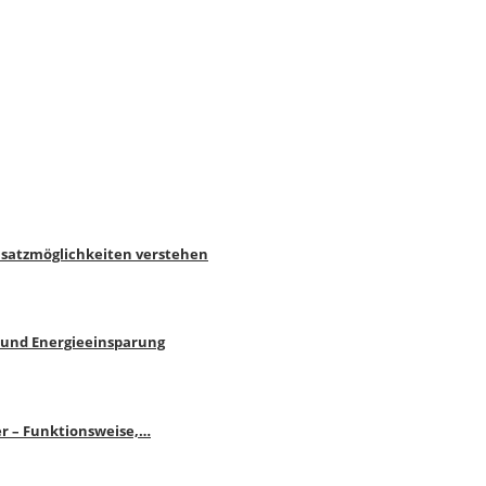
nsatzmöglichkeiten verstehen
 und Energieeinsparung
r – Funktionsweise,…