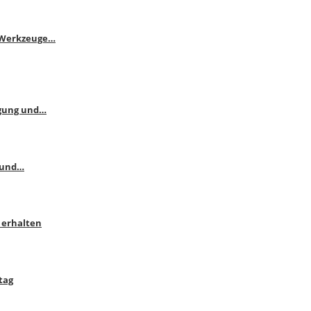
e Werkzeuge…
ngung und…
 und…
 erhalten
tag