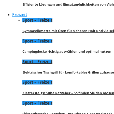
Effiziente Lösungen und Einsatzmöglichkeiten von Vie
Freizeit
Sport – Freizeit
Gymnastikmatte mit Ösen für sicheren Halt und vielse
Sport – Freizeit
Campingdecke richtig auswählen und optimal nutzen –
Sport – Freizeit
Elektrischer Tischgrill für komfortables Grillen zuhau
Sport – Freizeit
Klettersteigschuhe Ratgeber – So finden Sie den pass
Sport – Freizeit
Skischuhtasche Ratgeber – Praktische Tipps und Model