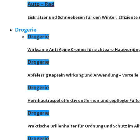
Auto – Rad
Eiskratzer und Schneebesen für den Winter: Effizient
Drogerie
Drogerie
Wirksame Anti Aging Cremes für sichtbare Hautverjü
Drogerie
Apfelessig Kapseln Wirkung und Anwendung – Vorteile
Drogerie
Hornhautraspel effektiv entfernen und gepflegte Füße
Drogerie
Praktische Brillenhalter für Ordnung und Schutz im All
Drogerie