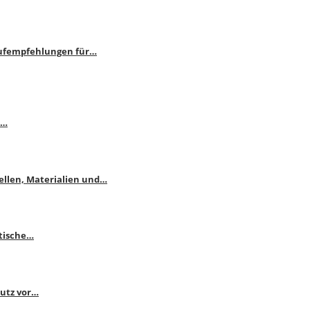
aufempfehlungen für…
e…
ellen, Materialien und…
ktische…
hutz vor…