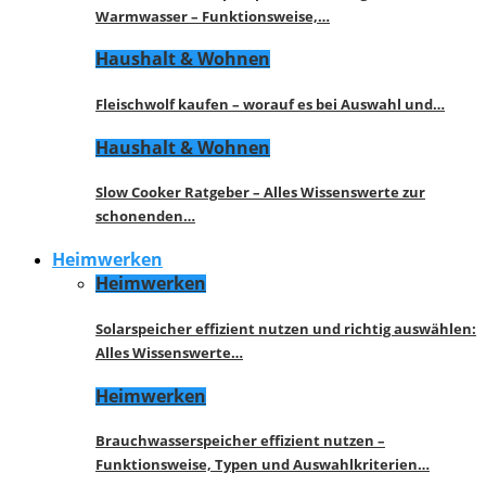
Warmwasser – Funktionsweise,…
Haushalt & Wohnen
Fleischwolf kaufen – worauf es bei Auswahl und…
Haushalt & Wohnen
Slow Cooker Ratgeber – Alles Wissenswerte zur
schonenden…
Heimwerken
Heimwerken
Solarspeicher effizient nutzen und richtig auswählen:
Alles Wissenswerte…
Heimwerken
Brauchwasserspeicher effizient nutzen –
Funktionsweise, Typen und Auswahlkriterien…