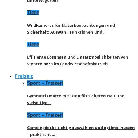
unterwegs sein
Tiere
Wildkameras für Naturbeobachtungen und
Sicherheit: Auswahl, Funktionen und…
Tiere
Effiziente Lösungen und Einsatzmöglichkeiten von
Viehtreibern im Landwirtschaftsbetrieb
Freizeit
Sport – Freizeit
Gymnastikmatte mit Ösen für sicheren Halt und
vielseitige…
Sport – Freizeit
Campingdecke richtig auswählen und optimal nutzen
– praktische…