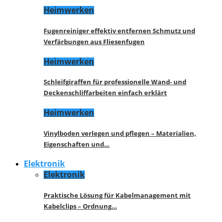
Heimwerken
Fugenreiniger effektiv entfernen Schmutz und
Verfärbungen aus Fliesenfugen
Heimwerken
Schleifgiraffen für professionelle Wand- und
Deckenschliffarbeiten einfach erklärt
Heimwerken
Vinylboden verlegen und pflegen – Materialien,
Eigenschaften und…
Elektronik
Elektronik
Praktische Lösung für Kabelmanagement mit
Kabelclips – Ordnung…