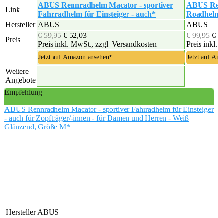
ABUS Rennradhelm Macator - sportiver
ABUS Ren
Link
Fahrradhelm für Einsteiger - auch*
Roadhelm 
Hersteller
ABUS
ABUS
€ 59,95
€ 52,03
€ 99,95
€
Preis
Preis inkl. MwSt., zzgl. Versandkosten
Preis inkl
Jetzt auf Amazon ansehen*
Jetzt auf 
Weitere
Angebote
Empfehlung
ABUS Rennradhelm Macator - sportiver Fahrradhelm für Einsteiger
- auch für Zopfträger/-innen - für Damen und Herren - Weiß
Glänzend, Größe M*
Hersteller
ABUS