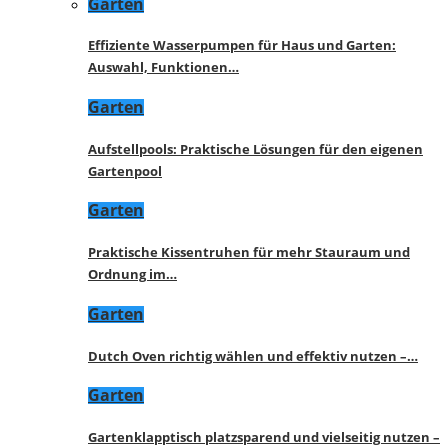
Garten
Effiziente Wasserpumpen für Haus und Garten:
Auswahl, Funktionen…
Garten
Aufstellpools: Praktische Lösungen für den eigenen
Gartenpool
Garten
Praktische Kissentruhen für mehr Stauraum und
Ordnung im…
Garten
Dutch Oven richtig wählen und effektiv nutzen –…
Garten
Gartenklapptisch platzsparend und vielseitig nutzen –