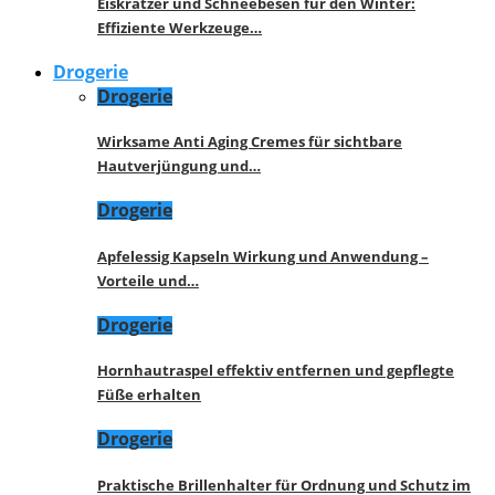
Eiskratzer und Schneebesen für den Winter:
Effiziente Werkzeuge…
Drogerie
Drogerie
Wirksame Anti Aging Cremes für sichtbare
Hautverjüngung und…
Drogerie
Apfelessig Kapseln Wirkung und Anwendung –
Vorteile und…
Drogerie
Hornhautraspel effektiv entfernen und gepflegte
Füße erhalten
Drogerie
Praktische Brillenhalter für Ordnung und Schutz im