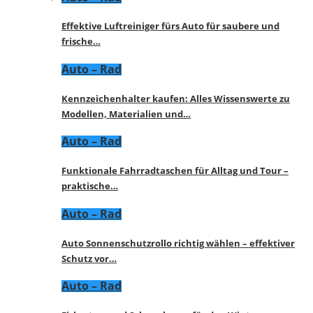
Effektive Luftreiniger fürs Auto für saubere und
frische…
Auto – Rad
Kennzeichenhalter kaufen: Alles Wissenswerte zu
Modellen, Materialien und…
Auto – Rad
Funktionale Fahrradtaschen für Alltag und Tour –
praktische…
Auto – Rad
Auto Sonnenschutzrollo richtig wählen – effektiver
Schutz vor…
Auto – Rad