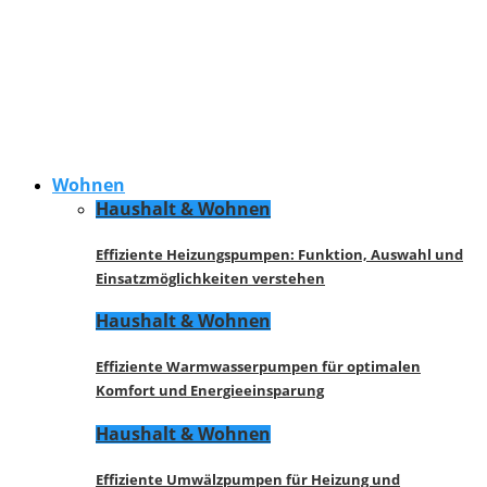
Wohnen
Haushalt & Wohnen
Effiziente Heizungspumpen: Funktion, Auswahl und
Einsatzmöglichkeiten verstehen
Haushalt & Wohnen
Effiziente Warmwasserpumpen für optimalen
Komfort und Energieeinsparung
Haushalt & Wohnen
Effiziente Umwälzpumpen für Heizung und