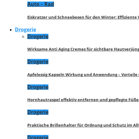
Auto – Rad
Eiskratzer und Schneebesen für den Winter: Effizient
Drogerie
Drogerie
Wirksame Anti Aging Cremes für sichtbare Hautverjü
Drogerie
Apfelessig Kapseln Wirkung und Anwendung – Vorteile
Drogerie
Hornhautraspel effektiv entfernen und gepflegte Füße
Drogerie
Praktische Brillenhalter für Ordnung und Schutz im All
Drogerie