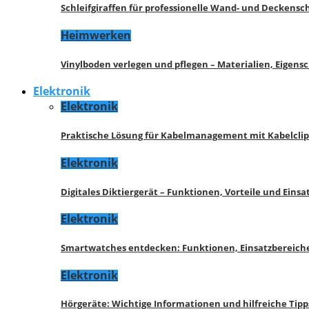
Schleifgiraffen für professionelle Wand- und Deckensch
Heimwerken
Vinylboden verlegen und pflegen – Materialien, Eigen
Elektronik
Elektronik
Praktische Lösung für Kabelmanagement mit Kabelcli
Elektronik
Digitales Diktiergerät – Funktionen, Vorteile und Eins
Elektronik
Smartwatches entdecken: Funktionen, Einsatzbereich
Elektronik
Hörgeräte: Wichtige Informationen und hilfreiche Tipp