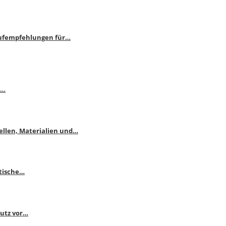
aufempfehlungen für…
e…
ellen, Materialien und…
ktische…
hutz vor…