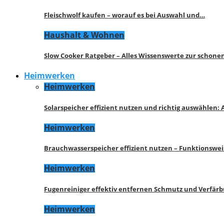
Fleischwolf kaufen – worauf es bei Auswahl und…
Haushalt & Wohnen
Slow Cooker Ratgeber – Alles Wissenswerte zur schon
Heimwerken
Heimwerken
Solarspeicher effizient nutzen und richtig auswählen:
Heimwerken
Brauchwasserspeicher effizient nutzen – Funktionswe
Heimwerken
Fugenreiniger effektiv entfernen Schmutz und Verfär
Heimwerken