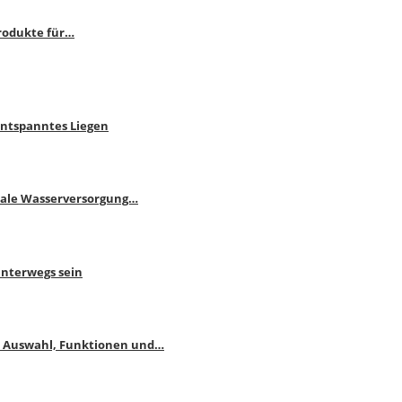
rodukte für…
Entspanntes Liegen
male Wasserversorgung…
unterwegs sein
: Auswahl, Funktionen und…