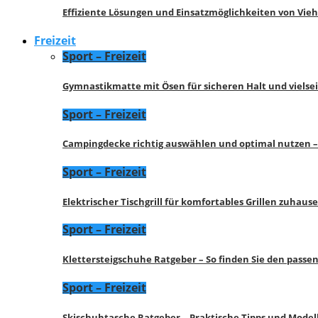
Effiziente Lösungen und Einsatzmöglichkeiten von Vie
Freizeit
Sport – Freizeit
Gymnastikmatte mit Ösen für sicheren Halt und vielse
Sport – Freizeit
Campingdecke richtig auswählen und optimal nutzen –
Sport – Freizeit
Elektrischer Tischgrill für komfortables Grillen zuhau
Sport – Freizeit
Klettersteigschuhe Ratgeber – So finden Sie den pass
Sport – Freizeit
Skischuhtasche Ratgeber – Praktische Tipps und Model