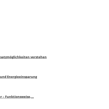
nsatzmöglichkeiten verstehen
 und Energieeinsparung
r – Funktionsweise,…