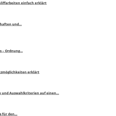
liffarbeiten einfach erklärt
schaften und…
ps – Ordnung…
atzmöglichkeiten erklärt
e und Auswahlkriterien auf einen…
s für den…