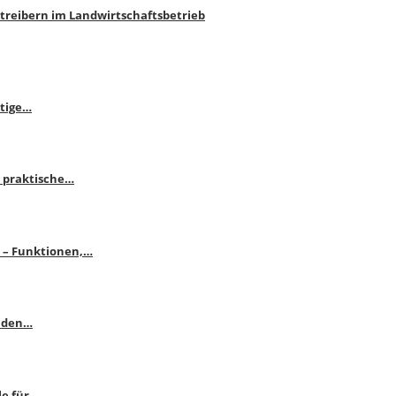
htreibern im Landwirtschaftsbetrieb
itige…
 praktische…
se – Funktionen,…
enden…
le für…