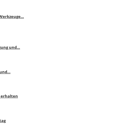
e Werkzeuge…
ngung und…
 und…
 erhalten
tag