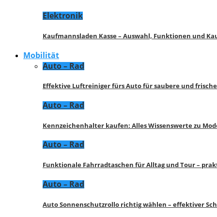
Elektronik
Kaufmannsladen Kasse – Auswahl, Funktionen und K
Mobilität
Auto – Rad
Effektive Luftreiniger fürs Auto für saubere und frisch
Auto – Rad
Kennzeichenhalter kaufen: Alles Wissenswerte zu Mod
Auto – Rad
Funktionale Fahrradtaschen für Alltag und Tour – pra
Auto – Rad
Auto Sonnenschutzrollo richtig wählen – effektiver Sc