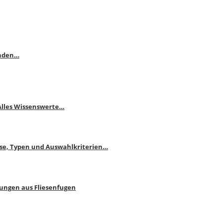
enden…
 Alles Wissenswerte…
ise, Typen und Auswahlkriterien…
bungen aus Fliesenfugen