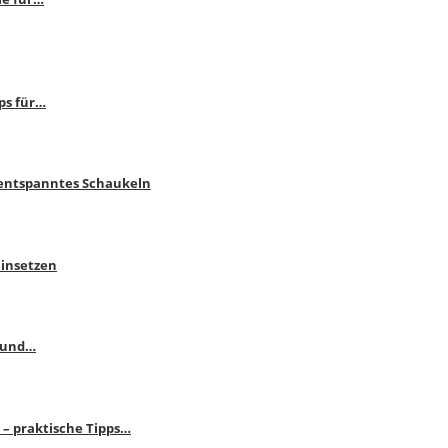
ps für…
 entspanntes Schaukeln
einsetzen
s und…
– praktische Tipps…