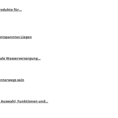
rodukte für…
Entspanntes Liegen
male Wasserversorgung…
unterwegs sein
: Auswahl, Funktionen und…