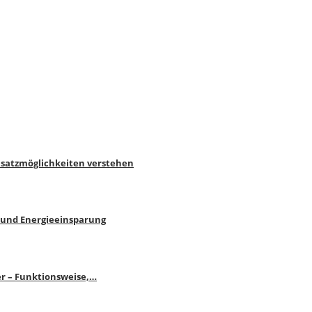
nsatzmöglichkeiten verstehen
 und Energieeinsparung
r – Funktionsweise,…