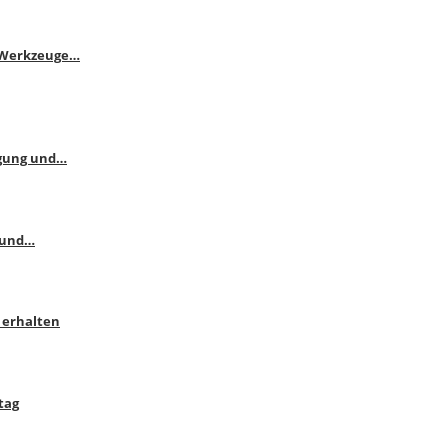
e Werkzeuge…
ngung und…
 und…
 erhalten
tag