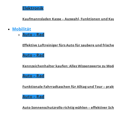
Elektronik
Kaufmannsladen Kasse – Auswahl, Funktionen und K
Mobilität
Auto – Rad
Effektive Luftreiniger fürs Auto für saubere und frisch
Auto – Rad
Kennzeichenhalter kaufen: Alles Wissenswerte zu Mod
Auto – Rad
Funktionale Fahrradtaschen für Alltag und Tour – pra
Auto – Rad
Auto Sonnenschutzrollo richtig wählen – effektiver Sc