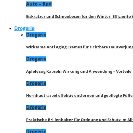
Auto – Rad
Eiskratzer und Schneebesen für den Winter: Effizient
Drogerie
Drogerie
Wirksame Anti Aging Cremes für sichtbare Hautverjü
Drogerie
Apfelessig Kapseln Wirkung und Anwendung – Vorteile
Drogerie
Hornhautraspel effektiv entfernen und gepflegte Füße
Drogerie
Praktische Brillenhalter für Ordnung und Schutz im All
Drogerie