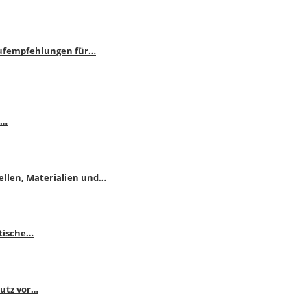
aufempfehlungen für…
e…
ellen, Materialien und…
ktische…
hutz vor…