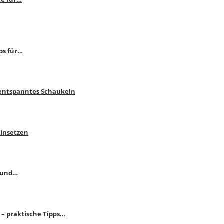
ps für…
 entspanntes Schaukeln
einsetzen
s und…
– praktische Tipps…