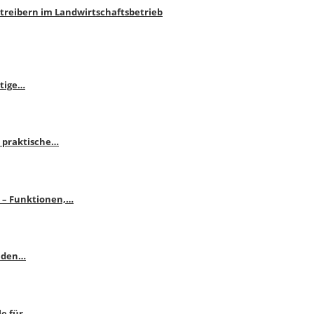
htreibern im Landwirtschaftsbetrieb
itige…
 praktische…
se – Funktionen,…
enden…
le für…