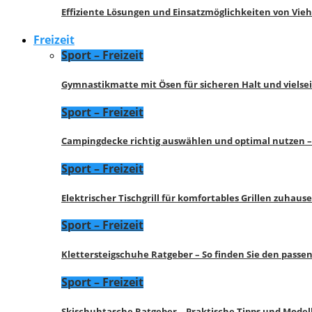
Effiziente Lösungen und Einsatzmöglichkeiten von Vie
Freizeit
Sport – Freizeit
Gymnastikmatte mit Ösen für sicheren Halt und vielse
Sport – Freizeit
Campingdecke richtig auswählen und optimal nutzen –
Sport – Freizeit
Elektrischer Tischgrill für komfortables Grillen zuhau
Sport – Freizeit
Klettersteigschuhe Ratgeber – So finden Sie den pass
Sport – Freizeit
Skischuhtasche Ratgeber – Praktische Tipps und Model