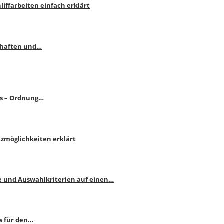
liffarbeiten einfach erklärt
schaften und…
ps – Ordnung…
atzmöglichkeiten erklärt
e und Auswahlkriterien auf einen…
s für den…