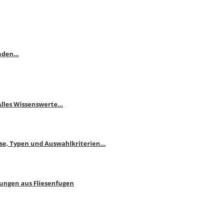
enden…
 Alles Wissenswerte…
ise, Typen und Auswahlkriterien…
bungen aus Fliesenfugen