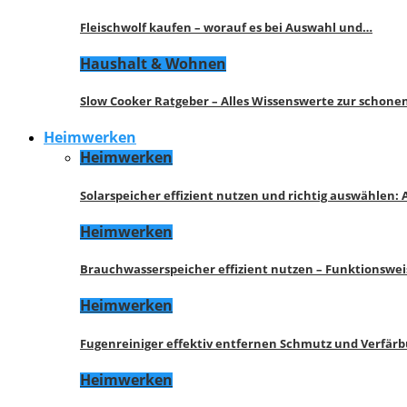
Fleischwolf kaufen – worauf es bei Auswahl und…
Haushalt & Wohnen
Slow Cooker Ratgeber – Alles Wissenswerte zur schon
Heimwerken
Heimwerken
Solarspeicher effizient nutzen und richtig auswählen:
Heimwerken
Brauchwasserspeicher effizient nutzen – Funktionswe
Heimwerken
Fugenreiniger effektiv entfernen Schmutz und Verfär
Heimwerken