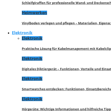
Schleifgiraffen für professionelle Wand- und Deckensch
Heimwerken
Vinylboden verlegen und pflegen – Materialien, Eigen
Elektronik
Elektronik
Praktische Lösung für Kabelmanagement mit Kabelcli
Elektronik
Digitales Diktiergerät – Funktionen, Vorteile und Eins
Elektronik
Smartwatches entdecken: Funktionen, Einsatzbereich
Elektronik
Hörgeräte: Wichtige Informationen und hilfreiche Tipp