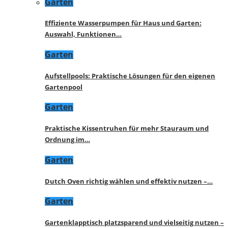
Garten
Effiziente Wasserpumpen für Haus und Garten:
Auswahl, Funktionen…
Garten
Aufstellpools: Praktische Lösungen für den eigenen
Gartenpool
Garten
Praktische Kissentruhen für mehr Stauraum und
Ordnung im…
Garten
Dutch Oven richtig wählen und effektiv nutzen –…
Garten
Gartenklapptisch platzsparend und vielseitig nutzen –