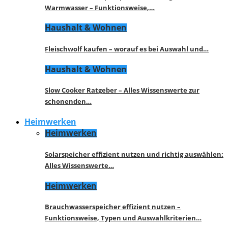
Warmwasser – Funktionsweise,…
Haushalt & Wohnen
Fleischwolf kaufen – worauf es bei Auswahl und…
Haushalt & Wohnen
Slow Cooker Ratgeber – Alles Wissenswerte zur
schonenden…
Heimwerken
Heimwerken
Solarspeicher effizient nutzen und richtig auswählen:
Alles Wissenswerte…
Heimwerken
Brauchwasserspeicher effizient nutzen –
Funktionsweise, Typen und Auswahlkriterien…