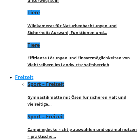
unterwegs sein
Tiere
Wildkameras für Naturbeobachtungen und
Sicherheit: Auswahl, Funktionen und…
Tiere
Effiziente Lösungen und Einsatzmöglichkeiten von
Viehtreibern im Landwirtschaftsbetrieb
Freizeit
Sport – Freizeit
Gymnastikmatte mit Ösen für sicheren Halt und
vielseitige…
Sport – Freizeit
Campingdecke richtig auswählen und optimal nutzen
– praktische…