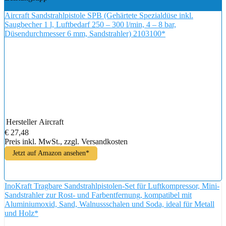
Aircraft Sandstrahlpistole SPB (Gehärtete Spezialdüse inkl.
Saugbecher 1 l, Luftbedarf 250 – 300 l/min, 4 – 8 bar,
Düsendurchmesser 6 mm, Sandstrahler) 2103100*
Hersteller
Aircraft
€ 27,48
Preis inkl. MwSt., zzgl. Versandkosten
Jetzt auf Amazon ansehen*
InoKraft Tragbare Sandstrahlpistolen-Set für Luftkompressor, Mini-
Sandstrahler zur Rost- und Farbentfernung, kompatibel mit
Aluminiumoxid, Sand, Walnussschalen und Soda, ideal für Metall
und Holz*