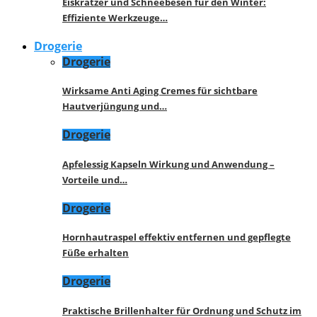
Eiskratzer und Schneebesen für den Winter:
Effiziente Werkzeuge…
Drogerie
Drogerie
Wirksame Anti Aging Cremes für sichtbare
Hautverjüngung und…
Drogerie
Apfelessig Kapseln Wirkung und Anwendung –
Vorteile und…
Drogerie
Hornhautraspel effektiv entfernen und gepflegte
Füße erhalten
Drogerie
Praktische Brillenhalter für Ordnung und Schutz im