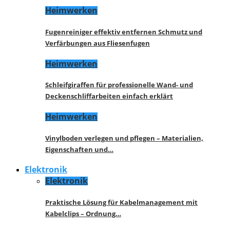
Heimwerken
Fugenreiniger effektiv entfernen Schmutz und
Verfärbungen aus Fliesenfugen
Heimwerken
Schleifgiraffen für professionelle Wand- und
Deckenschliffarbeiten einfach erklärt
Heimwerken
Vinylboden verlegen und pflegen – Materialien,
Eigenschaften und…
Elektronik
Elektronik
Praktische Lösung für Kabelmanagement mit
Kabelclips – Ordnung…