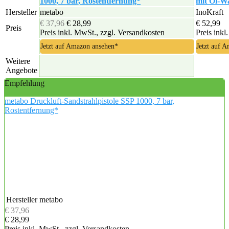
1000, 7 bar, Rostentfernung*
mit Öl-W
Hersteller
metabo
InoKraft
€ 37,96
€ 28,99
€ 52,99
Preis
Preis inkl. MwSt., zzgl. Versandkosten
Preis inkl
Jetzt auf Amazon ansehen*
Jetzt auf 
Weitere
Angebote
Empfehlung
metabo Druckluft-Sandstrahlpistole SSP 1000, 7 bar,
Rostentfernung*
Hersteller
metabo
€ 37,96
€ 28,99
Preis inkl. MwSt., zzgl. Versandkosten