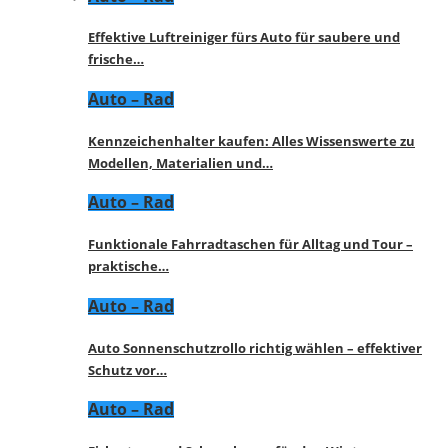
Effektive Luftreiniger fürs Auto für saubere und
frische…
Auto – Rad
Kennzeichenhalter kaufen: Alles Wissenswerte zu
Modellen, Materialien und…
Auto – Rad
Funktionale Fahrradtaschen für Alltag und Tour –
praktische…
Auto – Rad
Auto Sonnenschutzrollo richtig wählen – effektiver
Schutz vor…
Auto – Rad