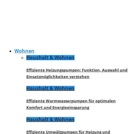
Wohnen
Haushalt & Wohnen
Effiziente Heizungspumpen: Funktion, Auswahl und
Einsatzmöglichkeiten verstehen
Haushalt & Wohnen
Effiziente Warmwasserpumpen für optimalen
Komfort und Energieeinsparung
Haushalt & Wohnen
Effiziente Umwälzpumpen für Heizung und