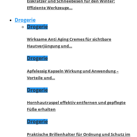
Eiskratzer und Schneebesen für den Winter:
Effiziente Werkzeuge…
Drogerie
Drogerie
Wirksame Anti Aging Cremes für sichtbare
Hautverjüngung und…
Drogerie
Apfelessig Kapseln Wirkung und Anwendung –
Vorteile und…
Drogerie
Hornhautraspel effektiv entfernen und gepflegte
Füße erhalten
Drogerie
Praktische Brillenhalter für Ordnung und Schutz im