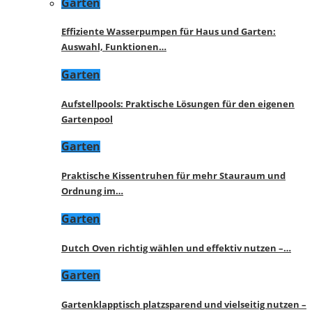
Garten
Effiziente Wasserpumpen für Haus und Garten:
Auswahl, Funktionen…
Garten
Aufstellpools: Praktische Lösungen für den eigenen
Gartenpool
Garten
Praktische Kissentruhen für mehr Stauraum und
Ordnung im…
Garten
Dutch Oven richtig wählen und effektiv nutzen –…
Garten
Gartenklapptisch platzsparend und vielseitig nutzen –