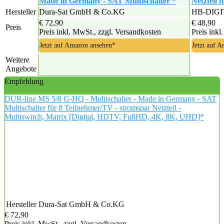
Made in Germany - SAT Multischalter *
Netzteil 
Hersteller
Dura-Sat GmbH & Co.KG
HB-DIG
€ 72,90
€ 48,90
Preis
Preis inkl. MwSt., zzgl. Versandkosten
Preis inkl
Jetzt auf Amazon ansehen*
Jetzt auf 
Weitere
Angebote
Empfehlung
DUR-line MS 5/8 G-HQ - Multischalter - Made in Germany - SAT
Multischalter für 8 Teilnehmer/TV - stromspar Netzteil -
Multiswitch, Matrix [Digital, HDTV, FullHD, 4K, 8K, UHD]*
Hersteller
Dura-Sat GmbH & Co.KG
€ 72,90
Preis inkl. MwSt., zzgl. Versandkosten