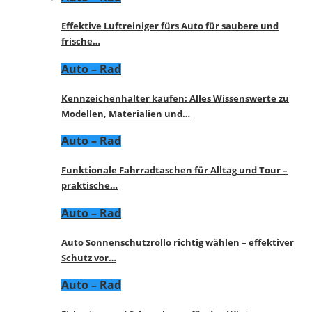
Effektive Luftreiniger fürs Auto für saubere und
frische…
Auto – Rad
Kennzeichenhalter kaufen: Alles Wissenswerte zu
Modellen, Materialien und…
Auto – Rad
Funktionale Fahrradtaschen für Alltag und Tour –
praktische…
Auto – Rad
Auto Sonnenschutzrollo richtig wählen – effektiver
Schutz vor…
Auto – Rad