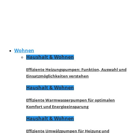
Wohnen
Haushalt & Wohnen
Effiziente Heizungspumpen: Funktion, Auswahl und
Einsatzmöglichkeiten verstehen
Haushalt & Wohnen
Effiziente Warmwasserpumpen für optimalen
Komfort und Energieeinsparung
Haushalt & Wohnen
Effiziente Umwälzpumpen für Heizung und