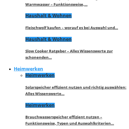
Warmwasser – Funktionsweise,…
Haushalt & Wohnen
Fleischwolf kaufen – worauf es bei Auswahl und…
Haushalt & Wohnen
Slow Cooker Ratgeber – Alles Wissenswerte zur
schonenden…
Heimwerken
Heimwerken
Solarspeicher effizient nutzen und richtig auswählen:
Alles Wissenswerte…
Heimwerken
Brauchwasserspeicher effizient nutzen –
Funktionsweise, Typen und Auswahlkriterien…