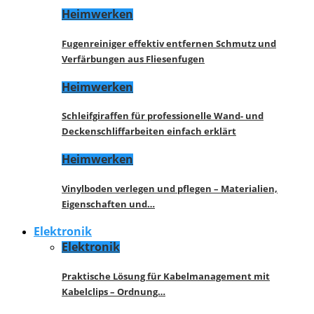
Heimwerken
Fugenreiniger effektiv entfernen Schmutz und
Verfärbungen aus Fliesenfugen
Heimwerken
Schleifgiraffen für professionelle Wand- und
Deckenschliffarbeiten einfach erklärt
Heimwerken
Vinylboden verlegen und pflegen – Materialien,
Eigenschaften und…
Elektronik
Elektronik
Praktische Lösung für Kabelmanagement mit
Kabelclips – Ordnung…