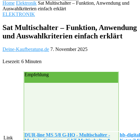
Home
Elektronik
Sat Multischalter – Funktion, Anwendung und
Auswahlkriterien einfach erklärt
ELEKTRONIK
Sat Multischalter – Funktion, Anwendung
und Auswahlkriterien einfach erklärt
Deine-Kaufberatung.de
7. November 2025
Lesezeit: 6 Minuten
Empfehlung
DUR-line MS 5/8 G-HQ - Multischalter -
hb-digita
Link