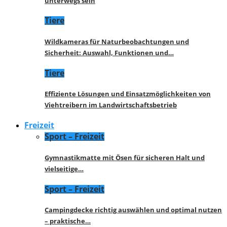
unterwegs sein
Tiere
Wildkameras für Naturbeobachtungen und
Sicherheit: Auswahl, Funktionen und…
Tiere
Effiziente Lösungen und Einsatzmöglichkeiten von
Viehtreibern im Landwirtschaftsbetrieb
Freizeit
Sport – Freizeit
Gymnastikmatte mit Ösen für sicheren Halt und
vielseitige…
Sport – Freizeit
Campingdecke richtig auswählen und optimal nutzen
– praktische…