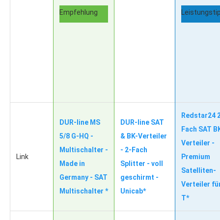
Empfehlung
Leistungsti
Redstar24 
DUR-line MS
DUR-line SAT
Fach SAT B
5/8 G-HQ -
& BK-Verteiler
Verteiler -
Multischalter -
- 2-Fach
Link
Premium
Made in
Splitter - voll
Satelliten-
Germany - SAT
geschirmt -
Verteiler fü
Multischalter *
Unicab*
T*