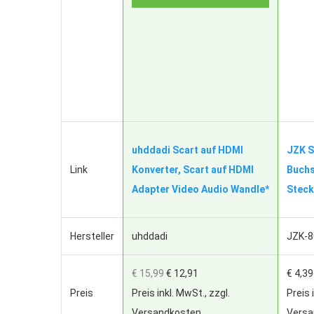
uhddadi Scart auf HDMI
JZK S
Link
Konverter, Scart auf HDMI
Buchs
Adapter Video Audio Wandle*
Steck
Hersteller
uhddadi
JZK-8
€ 15,99
€ 12,91
€ 4,39
Preis
Preis inkl. MwSt., zzgl.
Preis 
Versandkosten
Versa