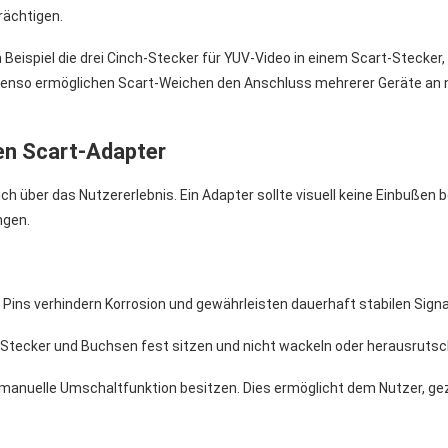
rächtigen.
eispiel die drei Cinch-Stecker für YUV-Video in einem Scart-Stecker
nso ermöglichen Scart-Weichen den Anschluss mehrerer Geräte an n
en Scart-Adapter
 über das Nutzererlebnis. Ein Adapter sollte visuell keine Einbußen be
ngen.
te Pins verhindern Korrosion und gewährleisten dauerhaft stabilen Signa
Stecker und Buchsen fest sitzen und nicht wackeln oder herausrutsc
he, manuelle Umschaltfunktion besitzen. Dies ermöglicht dem Nutzer, 