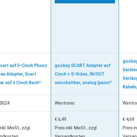
goobay
cart auf 3-Cinch Phono
goobay SCART Adapter auf
Verbin
en Adapter, Scart
Cinch + S-Video, IN/OUT
Verlän
er auf 3 Cinch Buch*
umschaltbar, analog (passi*
Kabeln
0024
Wentronic
Wentro
€ 6,49
€ 4,69
inkl. MwSt., zzgl.
Preis inkl. MwSt., zzgl.
Preis in
ndkosten
Versandkosten
Versan