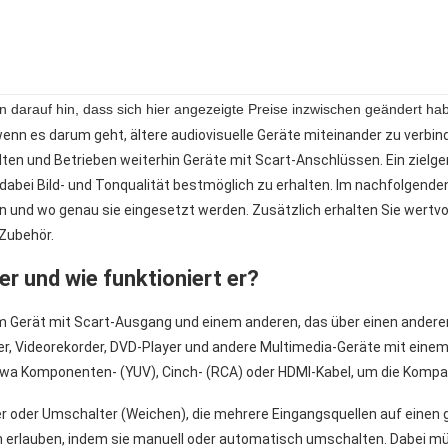
isen darauf hin, dass sich hier angezeigte Preise inzwischen geändert 
, wenn es darum geht, ältere audiovisuelle Geräte miteinander zu ver
alten und Betrieben weiterhin Geräte mit Scart-Anschlüssen. Ein zielge
bei Bild- und Tonqualität bestmöglich zu erhalten. Im nachfolgenden B
n und wo genau sie eingesetzt werden. Zusätzlich erhalten Sie wertvo
Zubehör.
r und wie funktioniert er?
em Gerät mit Scart-Ausgang und einem anderen, das über einen andere
r, Videorekorder, DVD-Player und andere Multimedia-Geräte mit einem 
twa Komponenten- (YUV), Cinch- (RCA) oder HDMI-Kabel, um die Kompat
er oder Umschalter (Weichen), die mehrere Eingangsquellen auf eine
erlauben, indem sie manuell oder automatisch umschalten. Dabei müss