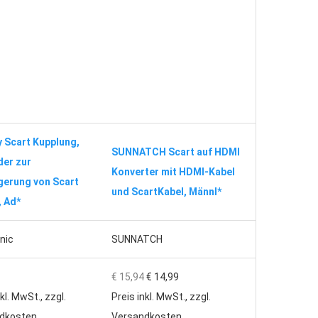
 Scart Kupplung,
SUNNATCH Scart auf HDMI
der zur
Konverter mit HDMI-Kabel
gerung von Scart
und ScartKabel, Männl*
, Ad*
nic
SUNNATCH
€ 15,94
€ 14,99
kl. MwSt., zzgl.
Preis inkl. MwSt., zzgl.
dkosten
Versandkosten