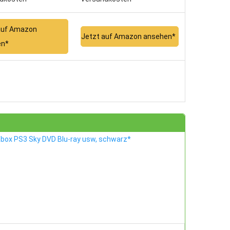
auf Amazon
Jetzt auf Amazon ansehen*
en*
Xbox PS3 Sky DVD Blu-ray usw, schwarz*