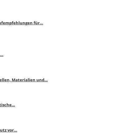
aufempfehlungen für…
e…
ellen, Materialien und…
ktische…
hutz vor…