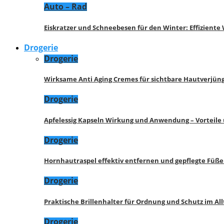
Auto – Rad
Eiskratzer und Schneebesen für den Winter: Effizient
Drogerie
Drogerie
Wirksame Anti Aging Cremes für sichtbare Hautverjü
Drogerie
Apfelessig Kapseln Wirkung und Anwendung – Vorteile
Drogerie
Hornhautraspel effektiv entfernen und gepflegte Füße
Drogerie
Praktische Brillenhalter für Ordnung und Schutz im All
Drogerie