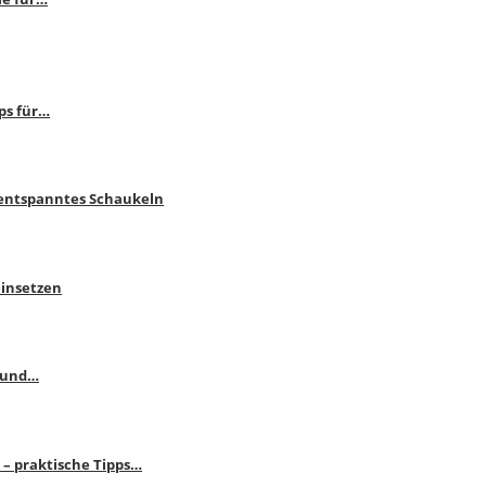
ps für…
 entspanntes Schaukeln
einsetzen
s und…
– praktische Tipps…