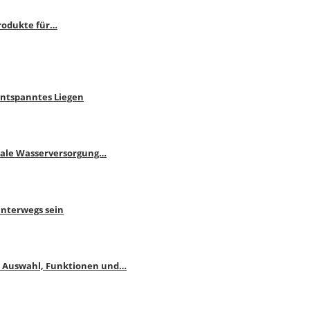
rodukte für…
Entspanntes Liegen
male Wasserversorgung…
unterwegs sein
: Auswahl, Funktionen und…