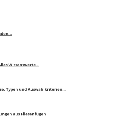
enden…
 Alles Wissenswerte…
ise, Typen und Auswahlkriterien…
bungen aus Fliesenfugen