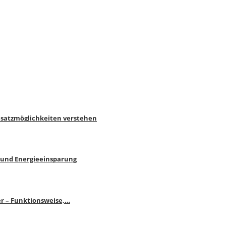
nsatzmöglichkeiten verstehen
 und Energieeinsparung
r – Funktionsweise,…