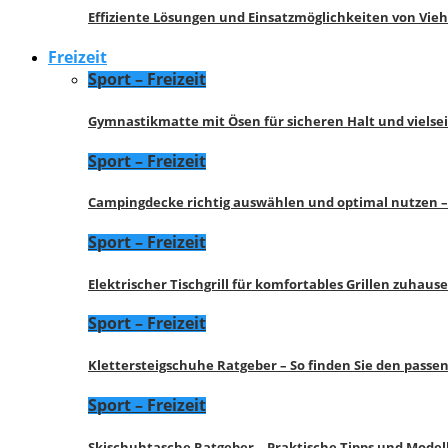
Effiziente Lösungen und Einsatzmöglichkeiten von Vie
Freizeit
Sport – Freizeit
Gymnastikmatte mit Ösen für sicheren Halt und vielse
Sport – Freizeit
Campingdecke richtig auswählen und optimal nutzen –
Sport – Freizeit
Elektrischer Tischgrill für komfortables Grillen zuhau
Sport – Freizeit
Klettersteigschuhe Ratgeber – So finden Sie den pass
Sport – Freizeit
Skischuhtasche Ratgeber – Praktische Tipps und Model