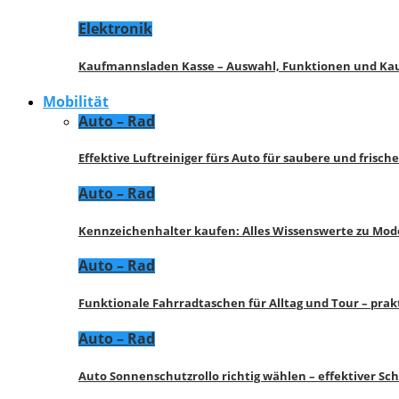
Elektronik
Kaufmannsladen Kasse – Auswahl, Funktionen und K
Mobilität
Auto – Rad
Effektive Luftreiniger fürs Auto für saubere und frisch
Auto – Rad
Kennzeichenhalter kaufen: Alles Wissenswerte zu Mod
Auto – Rad
Funktionale Fahrradtaschen für Alltag und Tour – pra
Auto – Rad
Auto Sonnenschutzrollo richtig wählen – effektiver Sc