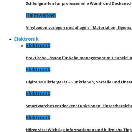
Schleifgiraffen für professionelle Wand- und Deckensch
Heimwerken
Vinylboden verlegen und pflegen – Materialien, Eigen
Elektronik
Elektronik
Praktische Lösung für Kabelmanagement mit Kabelcli
Elektronik
Digitales Diktiergerät – Funktionen, Vorteile und Eins
Elektronik
Smartwatches entdecken: Funktionen, Einsatzbereich
Elektronik
Hörgeräte: Wichtige Informationen und hilfreiche Tipp