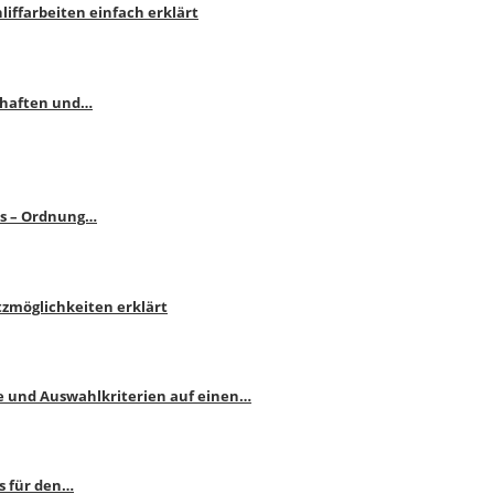
liffarbeiten einfach erklärt
schaften und…
ps – Ordnung…
atzmöglichkeiten erklärt
e und Auswahlkriterien auf einen…
s für den…