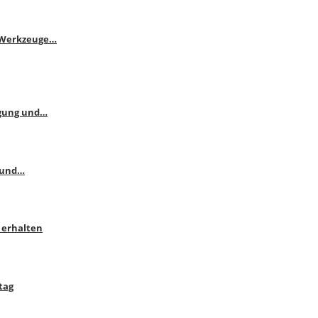
e Werkzeuge…
ngung und…
 und…
 erhalten
tag