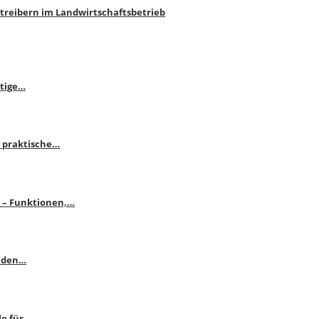
htreibern im Landwirtschaftsbetrieb
itige…
 praktische…
se – Funktionen,…
enden…
le für…