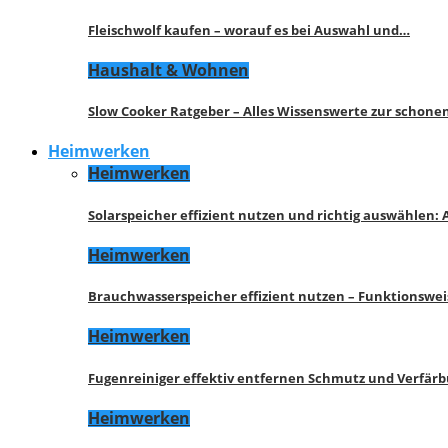
Fleischwolf kaufen – worauf es bei Auswahl und…
Haushalt & Wohnen
Slow Cooker Ratgeber – Alles Wissenswerte zur schon
Heimwerken
Heimwerken
Solarspeicher effizient nutzen und richtig auswählen:
Heimwerken
Brauchwasserspeicher effizient nutzen – Funktionswe
Heimwerken
Fugenreiniger effektiv entfernen Schmutz und Verfär
Heimwerken