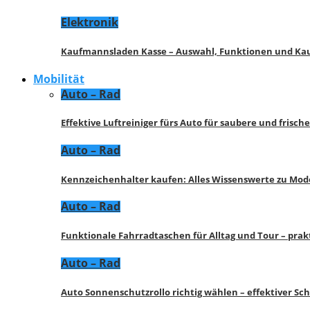
Elektronik
Kaufmannsladen Kasse – Auswahl, Funktionen und K
Mobilität
Auto – Rad
Effektive Luftreiniger fürs Auto für saubere und frisch
Auto – Rad
Kennzeichenhalter kaufen: Alles Wissenswerte zu Mod
Auto – Rad
Funktionale Fahrradtaschen für Alltag und Tour – pra
Auto – Rad
Auto Sonnenschutzrollo richtig wählen – effektiver Sc