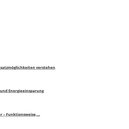
nsatzmöglichkeiten verstehen
 und Energieeinsparung
r – Funktionsweise,…