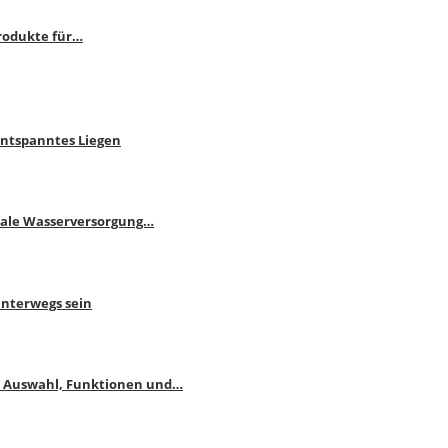
rodukte für…
Entspanntes Liegen
male Wasserversorgung…
unterwegs sein
: Auswahl, Funktionen und…