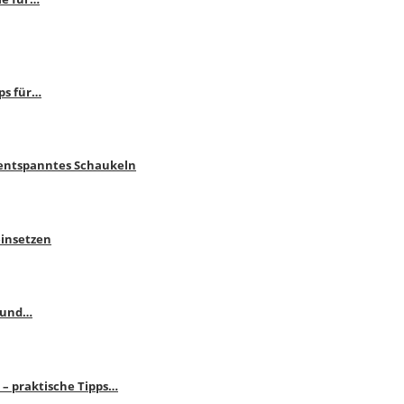
ps für…
 entspanntes Schaukeln
einsetzen
s und…
– praktische Tipps…