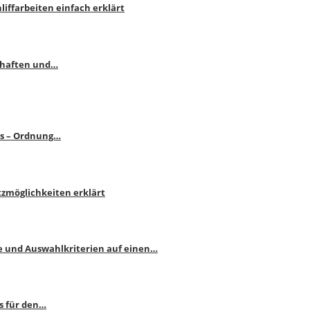
liffarbeiten einfach erklärt
schaften und…
ps – Ordnung…
atzmöglichkeiten erklärt
e und Auswahlkriterien auf einen…
s für den…