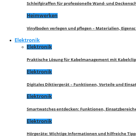
Schleifgiraffen für professionelle Wand- und Deckensch
Heimwerken
Vinylboden verlegen und pflegen – Materialien, Eigen
Elektronik
Elektronik
Praktische Lösung für Kabelmanagement mit Kabelcli
Elektronik
Digitales Diktiergerät – Funktionen, Vorteile und Eins
Elektronik
Smartwatches entdecken: Funktionen, Einsatzbereich
Elektronik
Hörgeräte: Wichtige Informationen und hilfreiche Tipp