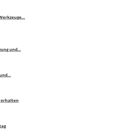
e Werkzeuge…
ngung und…
 und…
 erhalten
tag