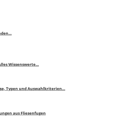
enden…
 Alles Wissenswerte…
ise, Typen und Auswahlkriterien…
bungen aus Fliesenfugen