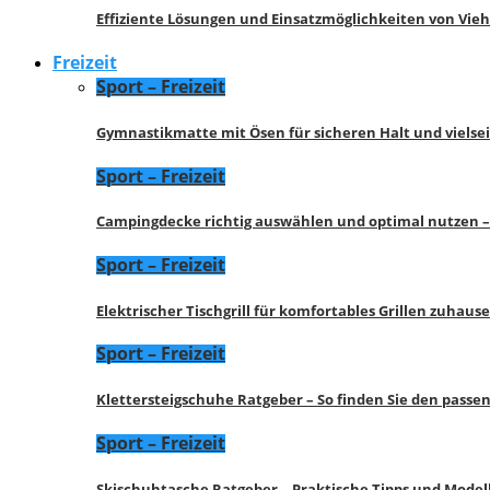
Effiziente Lösungen und Einsatzmöglichkeiten von Vie
Freizeit
Sport – Freizeit
Gymnastikmatte mit Ösen für sicheren Halt und vielse
Sport – Freizeit
Campingdecke richtig auswählen und optimal nutzen –
Sport – Freizeit
Elektrischer Tischgrill für komfortables Grillen zuhau
Sport – Freizeit
Klettersteigschuhe Ratgeber – So finden Sie den pass
Sport – Freizeit
Skischuhtasche Ratgeber – Praktische Tipps und Model