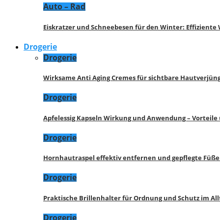
Auto – Rad
Eiskratzer und Schneebesen für den Winter: Effizient
Drogerie
Drogerie
Wirksame Anti Aging Cremes für sichtbare Hautverjü
Drogerie
Apfelessig Kapseln Wirkung und Anwendung – Vorteile
Drogerie
Hornhautraspel effektiv entfernen und gepflegte Füße
Drogerie
Praktische Brillenhalter für Ordnung und Schutz im All
Drogerie