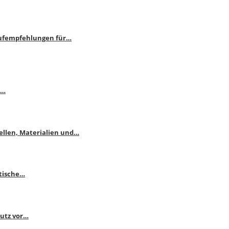
aufempfehlungen für…
e…
ellen, Materialien und…
ktische…
hutz vor…