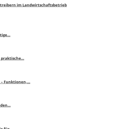
htreibern im Landwirtschaftsbetrieb
itige…
 praktische…
se – Funktionen,…
enden…
le für…