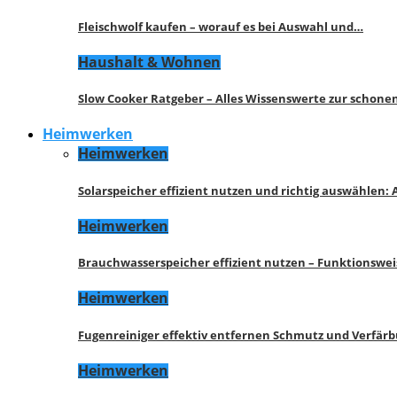
Fleischwolf kaufen – worauf es bei Auswahl und…
Haushalt & Wohnen
Slow Cooker Ratgeber – Alles Wissenswerte zur schon
Heimwerken
Heimwerken
Solarspeicher effizient nutzen und richtig auswählen:
Heimwerken
Brauchwasserspeicher effizient nutzen – Funktionswe
Heimwerken
Fugenreiniger effektiv entfernen Schmutz und Verfär
Heimwerken