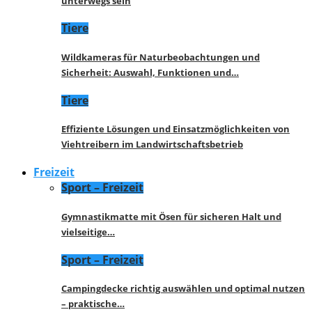
unterwegs sein
Tiere
Wildkameras für Naturbeobachtungen und
Sicherheit: Auswahl, Funktionen und…
Tiere
Effiziente Lösungen und Einsatzmöglichkeiten von
Viehtreibern im Landwirtschaftsbetrieb
Freizeit
Sport – Freizeit
Gymnastikmatte mit Ösen für sicheren Halt und
vielseitige…
Sport – Freizeit
Campingdecke richtig auswählen und optimal nutzen
– praktische…