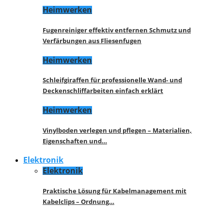
Heimwerken
Fugenreiniger effektiv entfernen Schmutz und
Verfärbungen aus Fliesenfugen
Heimwerken
Schleifgiraffen für professionelle Wand- und
Deckenschliffarbeiten einfach erklärt
Heimwerken
Vinylboden verlegen und pflegen – Materialien,
Eigenschaften und…
Elektronik
Elektronik
Praktische Lösung für Kabelmanagement mit
Kabelclips – Ordnung…