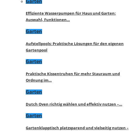
Garten
Effiziente Wasserpumpen für Haus und Garten:
Auswahl, Funktionen…
Garten
Aufstellpools: Praktische Lösungen für den eigenen
Gartenpool
Garten
Praktische Kissentruhen für mehr Stauraum und
Ordnung im…
Garten
Dutch Oven richtig wählen und effektiv nutzen –…
Garten
Gartenklapptisch platzsparend und vielseitig nutzen –