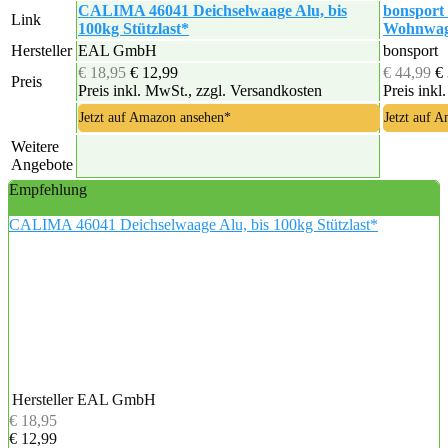
CALIMA 46041 Deichselwaage Alu, bis
bonsport 
Link
100kg Stützlast*
Wohnwag
Hersteller
EAL GmbH
bonsport
€ 18,95
€ 12,99
€ 44,99
€
Preis
Preis inkl. MwSt., zzgl. Versandkosten
Preis inkl
Jetzt auf Amazon ansehen*
Jetzt auf 
Weitere
Angebote
Empfehlung
CALIMA 46041 Deichselwaage Alu, bis 100kg Stützlast*
Hersteller
EAL GmbH
€ 18,95
€ 12,99