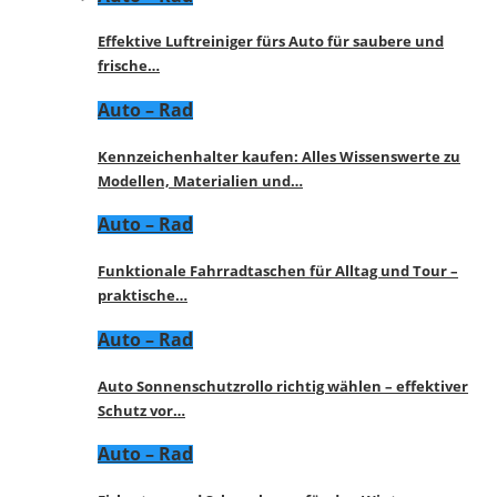
Effektive Luftreiniger fürs Auto für saubere und
frische…
Auto – Rad
Kennzeichenhalter kaufen: Alles Wissenswerte zu
Modellen, Materialien und…
Auto – Rad
Funktionale Fahrradtaschen für Alltag und Tour –
praktische…
Auto – Rad
Auto Sonnenschutzrollo richtig wählen – effektiver
Schutz vor…
Auto – Rad