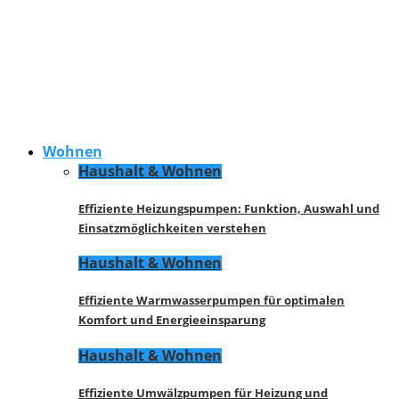
Wohnen
Haushalt & Wohnen
Effiziente Heizungspumpen: Funktion, Auswahl und
Einsatzmöglichkeiten verstehen
Haushalt & Wohnen
Effiziente Warmwasserpumpen für optimalen
Komfort und Energieeinsparung
Haushalt & Wohnen
Effiziente Umwälzpumpen für Heizung und