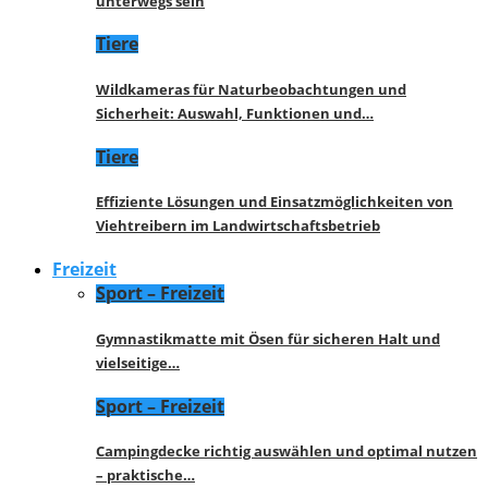
unterwegs sein
Tiere
Wildkameras für Naturbeobachtungen und
Sicherheit: Auswahl, Funktionen und…
Tiere
Effiziente Lösungen und Einsatzmöglichkeiten von
Viehtreibern im Landwirtschaftsbetrieb
Freizeit
Sport – Freizeit
Gymnastikmatte mit Ösen für sicheren Halt und
vielseitige…
Sport – Freizeit
Campingdecke richtig auswählen und optimal nutzen
– praktische…