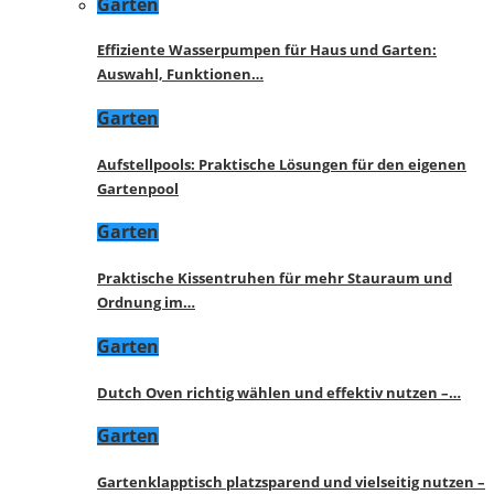
Garten
Effiziente Wasserpumpen für Haus und Garten:
Auswahl, Funktionen…
Garten
Aufstellpools: Praktische Lösungen für den eigenen
Gartenpool
Garten
Praktische Kissentruhen für mehr Stauraum und
Ordnung im…
Garten
Dutch Oven richtig wählen und effektiv nutzen –…
Garten
Gartenklapptisch platzsparend und vielseitig nutzen –