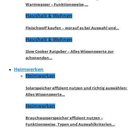
Warmwasser – Funktionsweise,…
Haushalt & Wohnen
Fleischwolf kaufen – worauf es bei Auswahl und…
Haushalt & Wohnen
Slow Cooker Ratgeber – Alles Wissenswerte zur
schonenden…
Heimwerken
Heimwerken
Solarspeicher effizient nutzen und richtig auswählen:
Alles Wissenswerte…
Heimwerken
Brauchwasserspeicher effizient nutzen –
Funktionsweise, Typen und Auswahlkriterien…