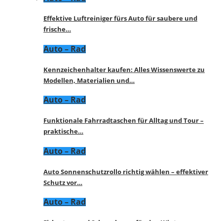
Effektive Luftreiniger fürs Auto für saubere und
frische…
Auto – Rad
Kennzeichenhalter kaufen: Alles Wissenswerte zu
Modellen, Materialien und…
Auto – Rad
Funktionale Fahrradtaschen für Alltag und Tour –
praktische…
Auto – Rad
Auto Sonnenschutzrollo richtig wählen – effektiver
Schutz vor…
Auto – Rad