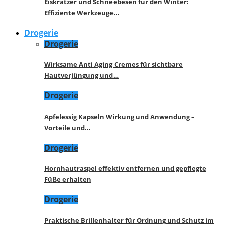
Eiskratzer und Schneebesen für den Winter:
Effiziente Werkzeuge…
Drogerie
Drogerie
Wirksame Anti Aging Cremes für sichtbare
Hautverjüngung und…
Drogerie
Apfelessig Kapseln Wirkung und Anwendung –
Vorteile und…
Drogerie
Hornhautraspel effektiv entfernen und gepflegte
Füße erhalten
Drogerie
Praktische Brillenhalter für Ordnung und Schutz im