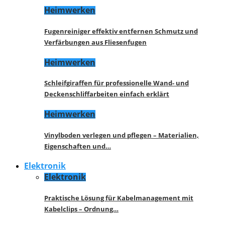
Heimwerken
Fugenreiniger effektiv entfernen Schmutz und
Verfärbungen aus Fliesenfugen
Heimwerken
Schleifgiraffen für professionelle Wand- und
Deckenschliffarbeiten einfach erklärt
Heimwerken
Vinylboden verlegen und pflegen – Materialien,
Eigenschaften und…
Elektronik
Elektronik
Praktische Lösung für Kabelmanagement mit
Kabelclips – Ordnung…