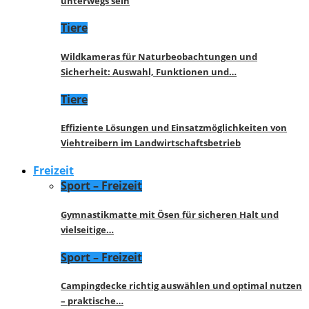
unterwegs sein
Tiere
Wildkameras für Naturbeobachtungen und
Sicherheit: Auswahl, Funktionen und…
Tiere
Effiziente Lösungen und Einsatzmöglichkeiten von
Viehtreibern im Landwirtschaftsbetrieb
Freizeit
Sport – Freizeit
Gymnastikmatte mit Ösen für sicheren Halt und
vielseitige…
Sport – Freizeit
Campingdecke richtig auswählen und optimal nutzen
– praktische…