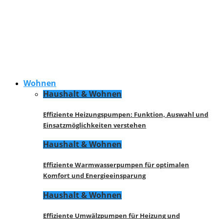
Wohnen
Haushalt & Wohnen
Effiziente Heizungspumpen: Funktion, Auswahl und
Einsatzmöglichkeiten verstehen
Haushalt & Wohnen
Effiziente Warmwasserpumpen für optimalen
Komfort und Energieeinsparung
Haushalt & Wohnen
Effiziente Umwälzpumpen für Heizung und