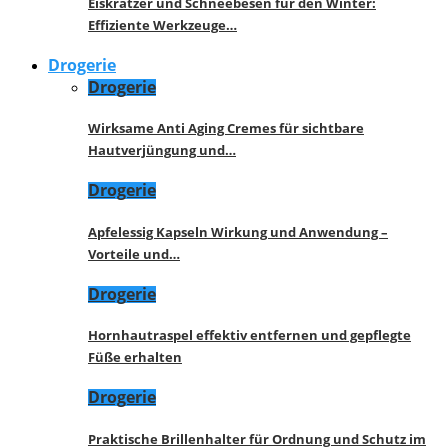
Eiskratzer und Schneebesen für den Winter:
Effiziente Werkzeuge…
Drogerie
Drogerie
Wirksame Anti Aging Cremes für sichtbare
Hautverjüngung und…
Drogerie
Apfelessig Kapseln Wirkung und Anwendung –
Vorteile und…
Drogerie
Hornhautraspel effektiv entfernen und gepflegte
Füße erhalten
Drogerie
Praktische Brillenhalter für Ordnung und Schutz im