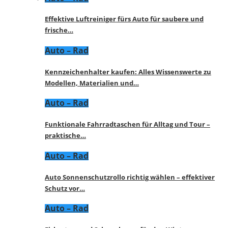
Effektive Luftreiniger fürs Auto für saubere und
frische…
Auto – Rad
Kennzeichenhalter kaufen: Alles Wissenswerte zu
Modellen, Materialien und…
Auto – Rad
Funktionale Fahrradtaschen für Alltag und Tour –
praktische…
Auto – Rad
Auto Sonnenschutzrollo richtig wählen – effektiver
Schutz vor…
Auto – Rad