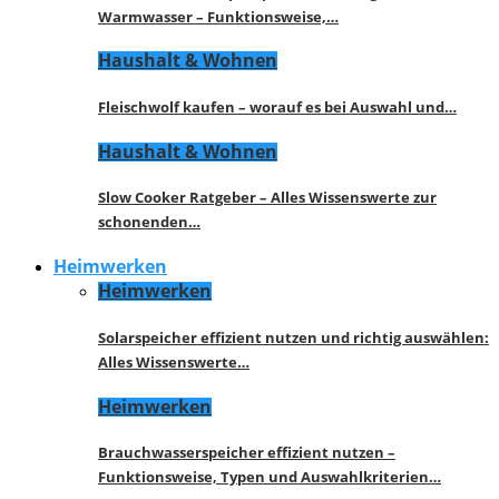
Warmwasser – Funktionsweise,…
Haushalt & Wohnen
Fleischwolf kaufen – worauf es bei Auswahl und…
Haushalt & Wohnen
Slow Cooker Ratgeber – Alles Wissenswerte zur
schonenden…
Heimwerken
Heimwerken
Solarspeicher effizient nutzen und richtig auswählen:
Alles Wissenswerte…
Heimwerken
Brauchwasserspeicher effizient nutzen –
Funktionsweise, Typen und Auswahlkriterien…