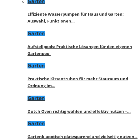
Garten
Effiziente Wasserpumpen für Haus und Garten:
Auswahl, Funktionen…
Garten
Aufstellpools: Praktische Lösungen für den eigenen
Gartenpool
Garten
Praktische Kissentruhen für mehr Stauraum und
Ordnung im…
Garten
Dutch Oven richtig wählen und effektiv nutzen –…
Garten
Gartenklapptisch platzsparend und vielseitig nutzen –