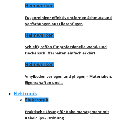
Heimwerken
Fugenreiniger effektiv entfernen Schmutz und
Verfärbungen aus Fliesenfugen
Heimwerken
Schleifgiraffen für professionelle Wand- und
Deckenschliffarbeiten einfach erklärt
Heimwerken
Vinylboden verlegen und pflegen – Materialien,
Eigenschaften und…
Elektronik
Elektronik
Praktische Lösung für Kabelmanagement mit
Kabelclips – Ordnung…