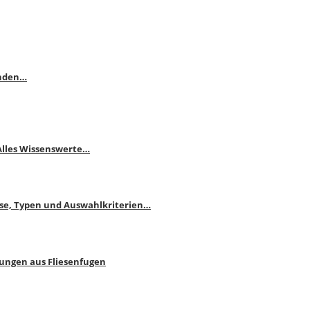
enden…
 Alles Wissenswerte…
ise, Typen und Auswahlkriterien…
bungen aus Fliesenfugen