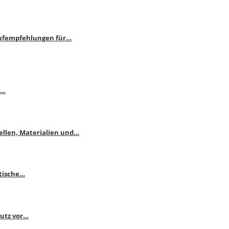
aufempfehlungen für…
e…
ellen, Materialien und…
ktische…
hutz vor…