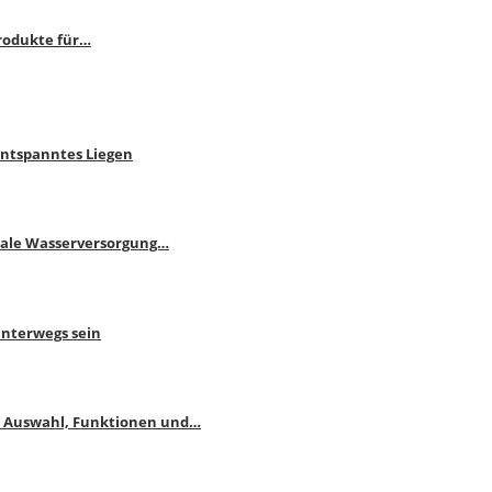
rodukte für…
Entspanntes Liegen
male Wasserversorgung…
unterwegs sein
: Auswahl, Funktionen und…