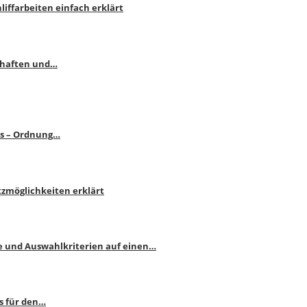
liffarbeiten einfach erklärt
schaften und…
ps – Ordnung…
atzmöglichkeiten erklärt
e und Auswahlkriterien auf einen…
s für den…