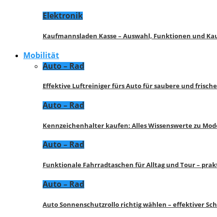
Elektronik
Kaufmannsladen Kasse – Auswahl, Funktionen und K
Mobilität
Auto – Rad
Effektive Luftreiniger fürs Auto für saubere und frisch
Auto – Rad
Kennzeichenhalter kaufen: Alles Wissenswerte zu Mod
Auto – Rad
Funktionale Fahrradtaschen für Alltag und Tour – pra
Auto – Rad
Auto Sonnenschutzrollo richtig wählen – effektiver Sc