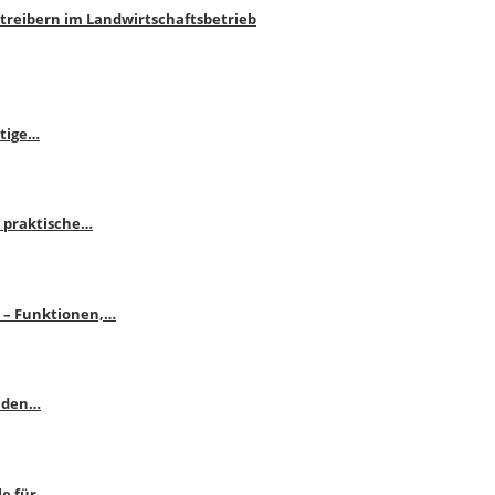
htreibern im Landwirtschaftsbetrieb
itige…
 praktische…
se – Funktionen,…
enden…
le für…