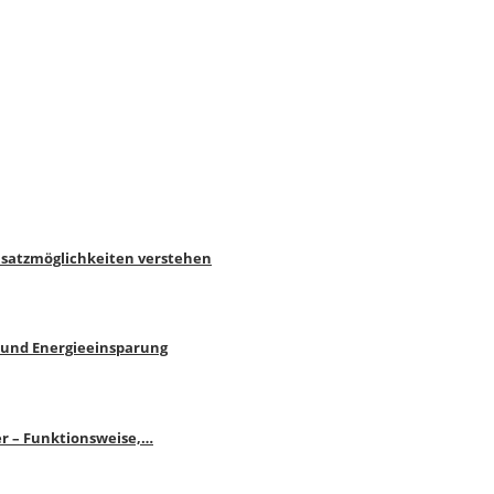
nsatzmöglichkeiten verstehen
 und Energieeinsparung
r – Funktionsweise,…