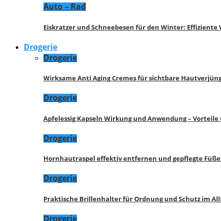
Auto – Rad
Eiskratzer und Schneebesen für den Winter: Effizient
Drogerie
Drogerie
Wirksame Anti Aging Cremes für sichtbare Hautverjü
Drogerie
Apfelessig Kapseln Wirkung und Anwendung – Vorteile
Drogerie
Hornhautraspel effektiv entfernen und gepflegte Füße
Drogerie
Praktische Brillenhalter für Ordnung und Schutz im All
Drogerie