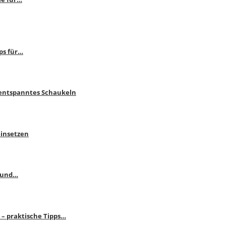
ps für…
 entspanntes Schaukeln
einsetzen
s und…
– praktische Tipps…