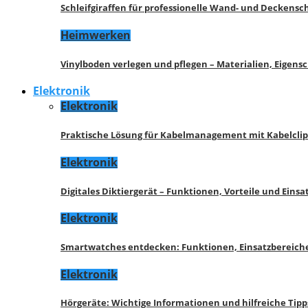
Schleifgiraffen für professionelle Wand- und Deckensch
Heimwerken
Vinylboden verlegen und pflegen – Materialien, Eigen
Elektronik
Elektronik
Praktische Lösung für Kabelmanagement mit Kabelcli
Elektronik
Digitales Diktiergerät – Funktionen, Vorteile und Eins
Elektronik
Smartwatches entdecken: Funktionen, Einsatzbereich
Elektronik
Hörgeräte: Wichtige Informationen und hilfreiche Tipp