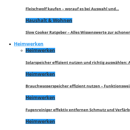
Fleischwolf kaufen – worauf es bei Auswahl und…
Haushalt & Wohnen
Slow Cooker Ratgeber – Alles Wissenswerte zur schon
Heimwerken
Heimwerken
Solarspeicher effizient nutzen und richtig auswählen:
Heimwerken
Brauchwasserspeicher effizient nutzen – Funktionswe
Heimwerken
Fugenreiniger effektiv entfernen Schmutz und Verfär
Heimwerken