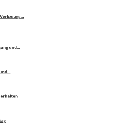
e Werkzeuge…
ngung und…
 und…
 erhalten
tag