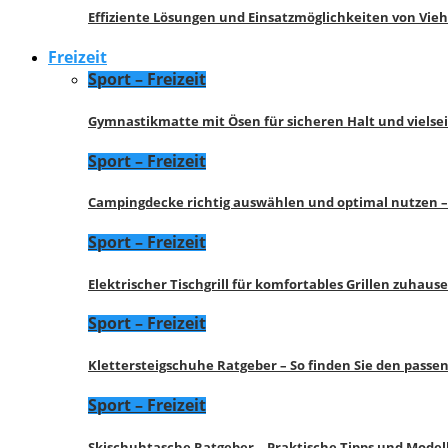
Effiziente Lösungen und Einsatzmöglichkeiten von Vie
Freizeit
Sport – Freizeit
Gymnastikmatte mit Ösen für sicheren Halt und vielse
Sport – Freizeit
Campingdecke richtig auswählen und optimal nutzen –
Sport – Freizeit
Elektrischer Tischgrill für komfortables Grillen zuhau
Sport – Freizeit
Klettersteigschuhe Ratgeber – So finden Sie den pass
Sport – Freizeit
Skischuhtasche Ratgeber – Praktische Tipps und Model