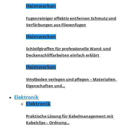
Heimwerken
Fugenreiniger effektiv entfernen Schmutz und
Verfärbungen aus Fliesenfugen
Heimwerken
Schleifgiraffen für professionelle Wand- und
Deckenschliffarbeiten einfach erklärt
Heimwerken
Vinylboden verlegen und pflegen – Materialien,
Eigenschaften und…
Elektronik
Elektronik
Praktische Lösung für Kabelmanagement mit
Kabelclips – Ordnung…