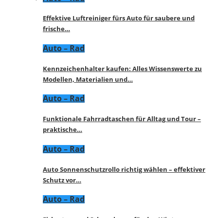
Effektive Luftreiniger fürs Auto für saubere und
frische…
Auto – Rad
Kennzeichenhalter kaufen: Alles Wissenswerte zu
Modellen, Materialien und…
Auto – Rad
Funktionale Fahrradtaschen für Alltag und Tour –
praktische…
Auto – Rad
Auto Sonnenschutzrollo richtig wählen – effektiver
Schutz vor…
Auto – Rad