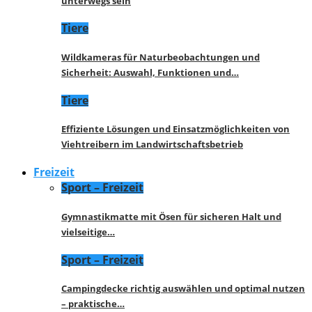
unterwegs sein
Tiere
Wildkameras für Naturbeobachtungen und
Sicherheit: Auswahl, Funktionen und…
Tiere
Effiziente Lösungen und Einsatzmöglichkeiten von
Viehtreibern im Landwirtschaftsbetrieb
Freizeit
Sport – Freizeit
Gymnastikmatte mit Ösen für sicheren Halt und
vielseitige…
Sport – Freizeit
Campingdecke richtig auswählen und optimal nutzen
– praktische…