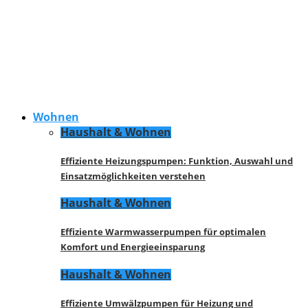
Wohnen
Haushalt & Wohnen
Effiziente Heizungspumpen: Funktion, Auswahl und
Einsatzmöglichkeiten verstehen
Haushalt & Wohnen
Effiziente Warmwasserpumpen für optimalen
Komfort und Energieeinsparung
Haushalt & Wohnen
Effiziente Umwälzpumpen für Heizung und