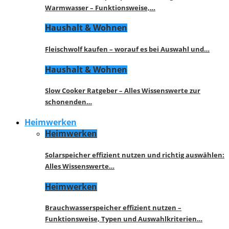
Warmwasser – Funktionsweise,…
Haushalt & Wohnen
Fleischwolf kaufen – worauf es bei Auswahl und…
Haushalt & Wohnen
Slow Cooker Ratgeber – Alles Wissenswerte zur
schonenden…
Heimwerken
Heimwerken
Solarspeicher effizient nutzen und richtig auswählen:
Alles Wissenswerte…
Heimwerken
Brauchwasserspeicher effizient nutzen –
Funktionsweise, Typen und Auswahlkriterien…