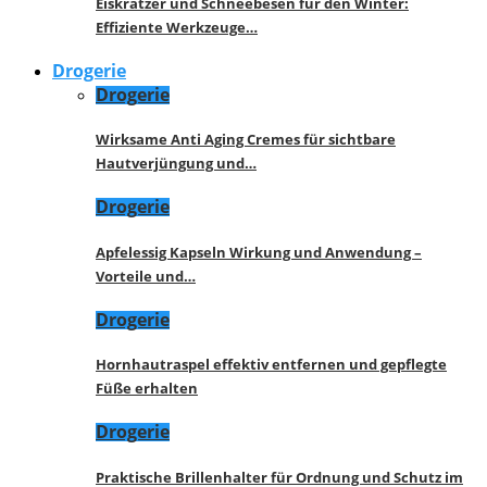
Eiskratzer und Schneebesen für den Winter:
Effiziente Werkzeuge…
Drogerie
Drogerie
Wirksame Anti Aging Cremes für sichtbare
Hautverjüngung und…
Drogerie
Apfelessig Kapseln Wirkung und Anwendung –
Vorteile und…
Drogerie
Hornhautraspel effektiv entfernen und gepflegte
Füße erhalten
Drogerie
Praktische Brillenhalter für Ordnung und Schutz im