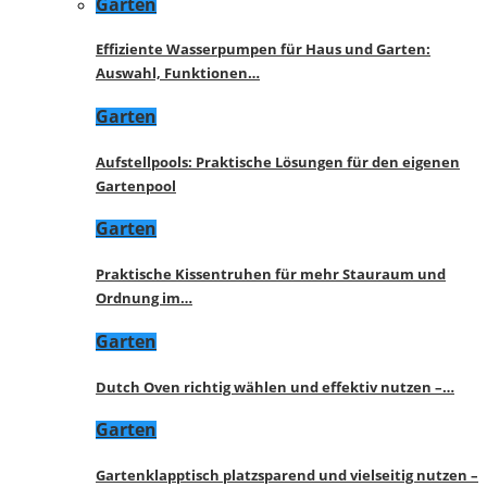
Garten
Effiziente Wasserpumpen für Haus und Garten:
Auswahl, Funktionen…
Garten
Aufstellpools: Praktische Lösungen für den eigenen
Gartenpool
Garten
Praktische Kissentruhen für mehr Stauraum und
Ordnung im…
Garten
Dutch Oven richtig wählen und effektiv nutzen –…
Garten
Gartenklapptisch platzsparend und vielseitig nutzen –