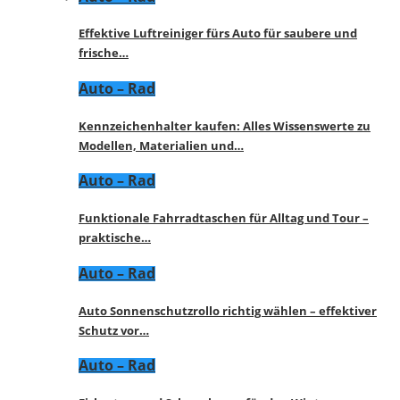
Effektive Luftreiniger fürs Auto für saubere und
frische…
Auto – Rad
Kennzeichenhalter kaufen: Alles Wissenswerte zu
Modellen, Materialien und…
Auto – Rad
Funktionale Fahrradtaschen für Alltag und Tour –
praktische…
Auto – Rad
Auto Sonnenschutzrollo richtig wählen – effektiver
Schutz vor…
Auto – Rad