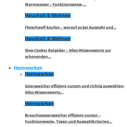
Warmwasser – Funktionsweise,…
Haushalt & Wohnen
Fleischwolf kaufen – worauf es bei Auswahl und…
Haushalt & Wohnen
Slow Cooker Ratgeber – Alles Wissenswerte zur
schonenden…
Heimwerken
Heimwerken
Solarspeicher effizient nutzen und richtig auswählen:
Alles Wissenswerte…
Heimwerken
Brauchwasserspeicher effizient nutzen –
Funktionsweise, Typen und Auswahlkriterien…