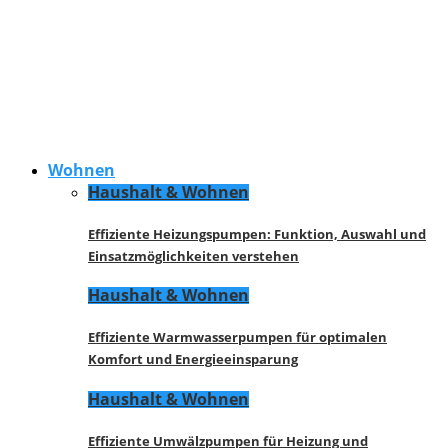
Wohnen
Haushalt & Wohnen
Effiziente Heizungspumpen: Funktion, Auswahl und
Einsatzmöglichkeiten verstehen
Haushalt & Wohnen
Effiziente Warmwasserpumpen für optimalen
Komfort und Energieeinsparung
Haushalt & Wohnen
Effiziente Umwälzpumpen für Heizung und