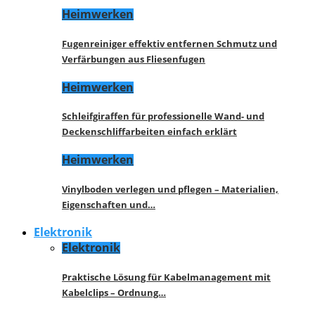
Heimwerken
Fugenreiniger effektiv entfernen Schmutz und
Verfärbungen aus Fliesenfugen
Heimwerken
Schleifgiraffen für professionelle Wand- und
Deckenschliffarbeiten einfach erklärt
Heimwerken
Vinylboden verlegen und pflegen – Materialien,
Eigenschaften und…
Elektronik
Elektronik
Praktische Lösung für Kabelmanagement mit
Kabelclips – Ordnung…