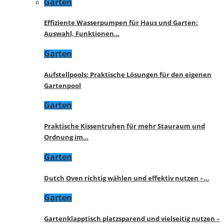
Garten
Effiziente Wasserpumpen für Haus und Garten:
Auswahl, Funktionen…
Garten
Aufstellpools: Praktische Lösungen für den eigenen
Gartenpool
Garten
Praktische Kissentruhen für mehr Stauraum und
Ordnung im…
Garten
Dutch Oven richtig wählen und effektiv nutzen –…
Garten
Gartenklapptisch platzsparend und vielseitig nutzen –