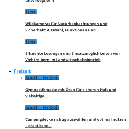
unterwegs sein
Tiere
Wildkameras für Naturbeobachtungen und
Sicherheit: Auswahl, Funktionen und…
Tiere
Effiziente Lösungen und Einsatzmöglichkeiten von
Viehtreibern im Landwirtschaftsbetrieb
Freizeit
Sport – Freizeit
Gymnastikmatte mit Ösen für sicheren Halt und
vielseitige…
Sport – Freizeit
Campingdecke richtig auswählen und optimal nutzen
– praktische…