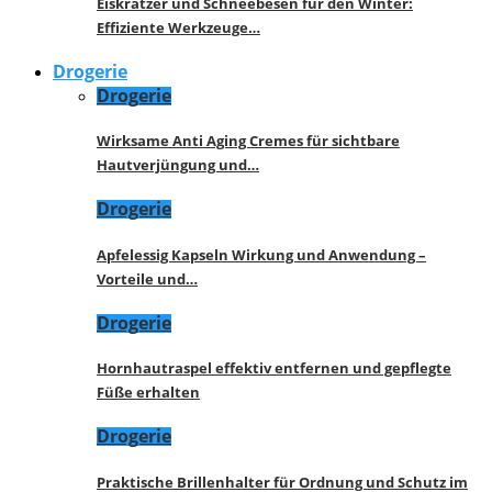
Eiskratzer und Schneebesen für den Winter:
Effiziente Werkzeuge…
Drogerie
Drogerie
Wirksame Anti Aging Cremes für sichtbare
Hautverjüngung und…
Drogerie
Apfelessig Kapseln Wirkung und Anwendung –
Vorteile und…
Drogerie
Hornhautraspel effektiv entfernen und gepflegte
Füße erhalten
Drogerie
Praktische Brillenhalter für Ordnung und Schutz im