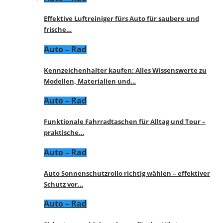
Effektive Luftreiniger fürs Auto für saubere und
frische…
Auto – Rad
Kennzeichenhalter kaufen: Alles Wissenswerte zu
Modellen, Materialien und…
Auto – Rad
Funktionale Fahrradtaschen für Alltag und Tour –
praktische…
Auto – Rad
Auto Sonnenschutzrollo richtig wählen – effektiver
Schutz vor…
Auto – Rad