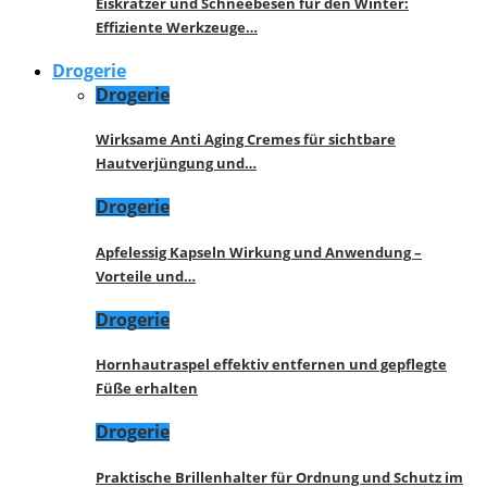
Eiskratzer und Schneebesen für den Winter:
Effiziente Werkzeuge…
Drogerie
Drogerie
Wirksame Anti Aging Cremes für sichtbare
Hautverjüngung und…
Drogerie
Apfelessig Kapseln Wirkung und Anwendung –
Vorteile und…
Drogerie
Hornhautraspel effektiv entfernen und gepflegte
Füße erhalten
Drogerie
Praktische Brillenhalter für Ordnung und Schutz im