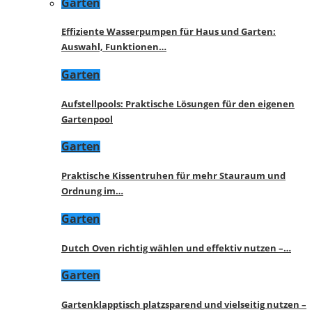
Garten
Effiziente Wasserpumpen für Haus und Garten:
Auswahl, Funktionen…
Garten
Aufstellpools: Praktische Lösungen für den eigenen
Gartenpool
Garten
Praktische Kissentruhen für mehr Stauraum und
Ordnung im…
Garten
Dutch Oven richtig wählen und effektiv nutzen –…
Garten
Gartenklapptisch platzsparend und vielseitig nutzen –