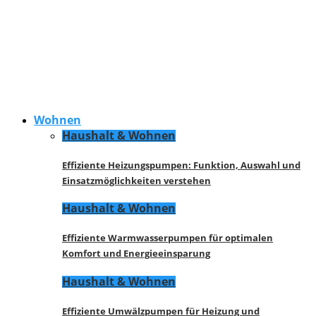
Wohnen
Haushalt & Wohnen
Effiziente Heizungspumpen: Funktion, Auswahl und
Einsatzmöglichkeiten verstehen
Haushalt & Wohnen
Effiziente Warmwasserpumpen für optimalen
Komfort und Energieeinsparung
Haushalt & Wohnen
Effiziente Umwälzpumpen für Heizung und