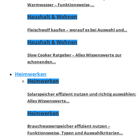
Warmwasser – Funktionsweise,…
Haushalt & Wohnen
Fleischwolf kaufen – worauf es bei Auswahl und…
Haushalt & Wohnen
Slow Cooker Ratgeber – Alles Wissenswerte zur
schonenden…
Heimwerken
Heimwerken
Solarspeicher effizient nutzen und richtig auswählen:
Alles Wissenswerte…
Heimwerken
Brauchwasserspeicher effizient nutzen –
Funktionsweise, Typen und Auswahlkriterien…