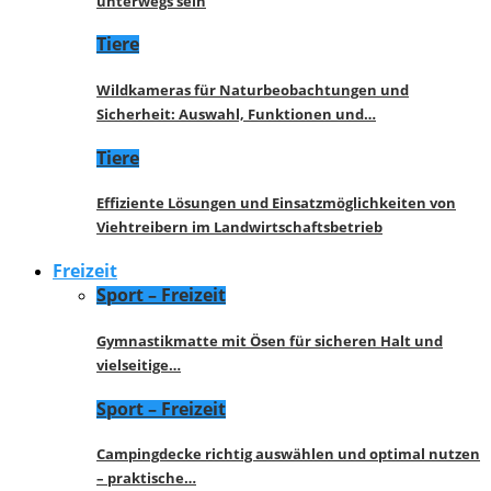
unterwegs sein
Tiere
Wildkameras für Naturbeobachtungen und
Sicherheit: Auswahl, Funktionen und…
Tiere
Effiziente Lösungen und Einsatzmöglichkeiten von
Viehtreibern im Landwirtschaftsbetrieb
Freizeit
Sport – Freizeit
Gymnastikmatte mit Ösen für sicheren Halt und
vielseitige…
Sport – Freizeit
Campingdecke richtig auswählen und optimal nutzen
– praktische…