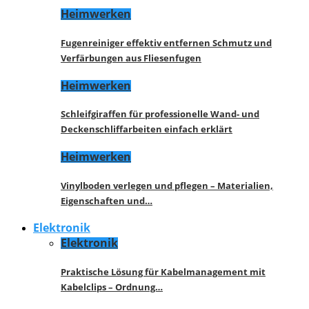
Heimwerken
Fugenreiniger effektiv entfernen Schmutz und
Verfärbungen aus Fliesenfugen
Heimwerken
Schleifgiraffen für professionelle Wand- und
Deckenschliffarbeiten einfach erklärt
Heimwerken
Vinylboden verlegen und pflegen – Materialien,
Eigenschaften und…
Elektronik
Elektronik
Praktische Lösung für Kabelmanagement mit
Kabelclips – Ordnung…