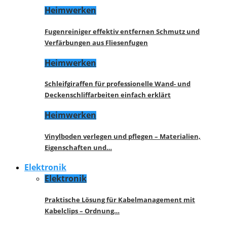
Heimwerken
Fugenreiniger effektiv entfernen Schmutz und
Verfärbungen aus Fliesenfugen
Heimwerken
Schleifgiraffen für professionelle Wand- und
Deckenschliffarbeiten einfach erklärt
Heimwerken
Vinylboden verlegen und pflegen – Materialien,
Eigenschaften und…
Elektronik
Elektronik
Praktische Lösung für Kabelmanagement mit
Kabelclips – Ordnung…