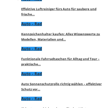
Effektive Luftreiniger fürs Auto für saubere und
frische…
Auto – Rad
Kennzeichenhalter kaufen: Alles Wissenswerte zu
Modellen, Materialien und…
Auto – Rad
Funktionale Fahrradtaschen für Alltag und Tour –
praktische…
Auto – Rad
Auto Sonnenschutzrollo richtig wählen – effektiver
Schutz vor…
Auto – Rad