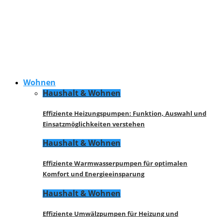
Wohnen
Haushalt & Wohnen
Effiziente Heizungspumpen: Funktion, Auswahl und
Einsatzmöglichkeiten verstehen
Haushalt & Wohnen
Effiziente Warmwasserpumpen für optimalen
Komfort und Energieeinsparung
Haushalt & Wohnen
Effiziente Umwälzpumpen für Heizung und