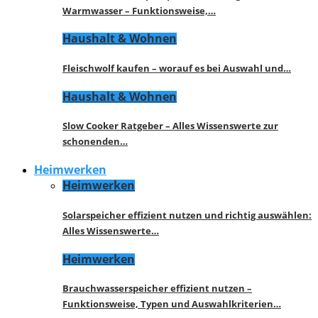
Warmwasser – Funktionsweise,…
Haushalt & Wohnen
Fleischwolf kaufen – worauf es bei Auswahl und…
Haushalt & Wohnen
Slow Cooker Ratgeber – Alles Wissenswerte zur
schonenden…
Heimwerken
Heimwerken
Solarspeicher effizient nutzen und richtig auswählen:
Alles Wissenswerte…
Heimwerken
Brauchwasserspeicher effizient nutzen –
Funktionsweise, Typen und Auswahlkriterien…