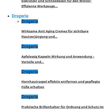
Eiskratzer und Schneebesen für den Winter:
Effiziente Werkzeuge…
Drogerie
Drogerie
Wirksame Anti Aging Cremes für sichtbare
Hautverjüngung und…
Drogerie
Apfelessig Kapseln Wirkung und Anwendung –
Vorteile und…
Drogerie
Hornhautraspel effektiv entfernen und gepflegte
Füße erhalten
Drogerie
Praktische Brillenhalter für Ordnung und Schutz im