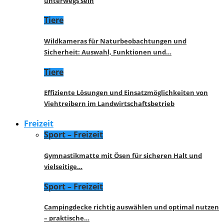
unterwegs sein
Tiere
Wildkameras für Naturbeobachtungen und
Sicherheit: Auswahl, Funktionen und…
Tiere
Effiziente Lösungen und Einsatzmöglichkeiten von
Viehtreibern im Landwirtschaftsbetrieb
Freizeit
Sport – Freizeit
Gymnastikmatte mit Ösen für sicheren Halt und
vielseitige…
Sport – Freizeit
Campingdecke richtig auswählen und optimal nutzen
– praktische…