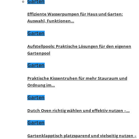
Garten
Effiziente Wasserpumpen für Haus und Garten:
Auswahl, Funktionen…
Garten
Aufstellpools: Praktische Lösungen für den eigenen
Gartenpool
Garten
Praktische Kissentruhen für mehr Stauraum und
Ordnung im…
Garten
Dutch Oven richtig wählen und effektiv nutzen –…
Garten
Gartenklapptisch platzsparend und vielseitig nutzen –