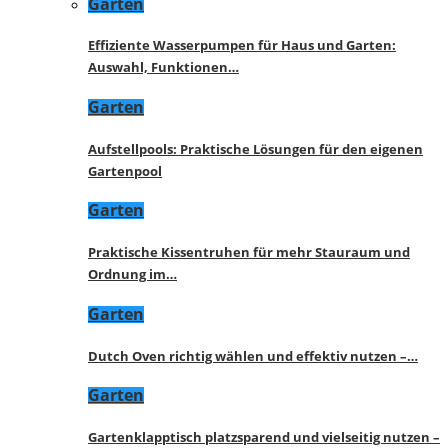
Garten
Effiziente Wasserpumpen für Haus und Garten:
Auswahl, Funktionen…
Garten
Aufstellpools: Praktische Lösungen für den eigenen
Gartenpool
Garten
Praktische Kissentruhen für mehr Stauraum und
Ordnung im…
Garten
Dutch Oven richtig wählen und effektiv nutzen –…
Garten
Gartenklapptisch platzsparend und vielseitig nutzen –