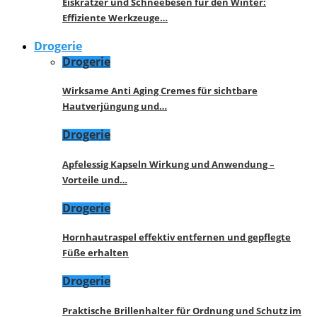
Eiskratzer und Schneebesen für den Winter:
Effiziente Werkzeuge…
Drogerie
Drogerie
Wirksame Anti Aging Cremes für sichtbare
Hautverjüngung und…
Drogerie
Apfelessig Kapseln Wirkung und Anwendung –
Vorteile und…
Drogerie
Hornhautraspel effektiv entfernen und gepflegte
Füße erhalten
Drogerie
Praktische Brillenhalter für Ordnung und Schutz im