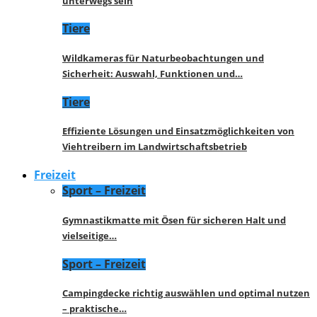
unterwegs sein
Tiere
Wildkameras für Naturbeobachtungen und
Sicherheit: Auswahl, Funktionen und…
Tiere
Effiziente Lösungen und Einsatzmöglichkeiten von
Viehtreibern im Landwirtschaftsbetrieb
Freizeit
Sport – Freizeit
Gymnastikmatte mit Ösen für sicheren Halt und
vielseitige…
Sport – Freizeit
Campingdecke richtig auswählen und optimal nutzen
– praktische…