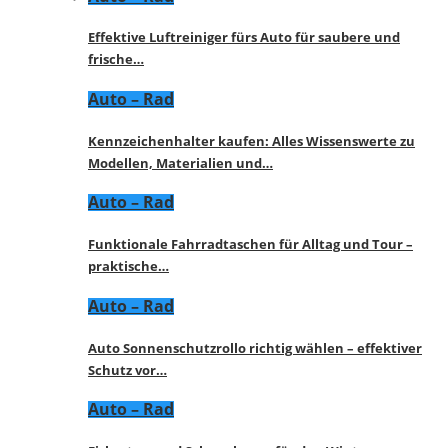
Effektive Luftreiniger fürs Auto für saubere und
frische…
Auto – Rad
Kennzeichenhalter kaufen: Alles Wissenswerte zu
Modellen, Materialien und…
Auto – Rad
Funktionale Fahrradtaschen für Alltag und Tour –
praktische…
Auto – Rad
Auto Sonnenschutzrollo richtig wählen – effektiver
Schutz vor…
Auto – Rad