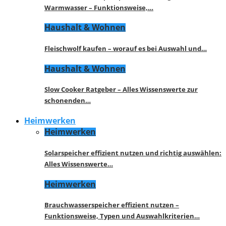
Warmwasser – Funktionsweise,…
Haushalt & Wohnen
Fleischwolf kaufen – worauf es bei Auswahl und…
Haushalt & Wohnen
Slow Cooker Ratgeber – Alles Wissenswerte zur
schonenden…
Heimwerken
Heimwerken
Solarspeicher effizient nutzen und richtig auswählen:
Alles Wissenswerte…
Heimwerken
Brauchwasserspeicher effizient nutzen –
Funktionsweise, Typen und Auswahlkriterien…