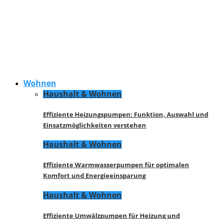
Wohnen
Haushalt & Wohnen
Effiziente Heizungspumpen: Funktion, Auswahl und
Einsatzmöglichkeiten verstehen
Haushalt & Wohnen
Effiziente Warmwasserpumpen für optimalen
Komfort und Energieeinsparung
Haushalt & Wohnen
Effiziente Umwälzpumpen für Heizung und