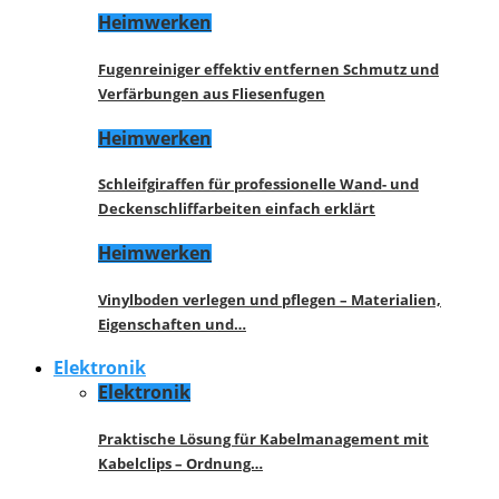
Heimwerken
Fugenreiniger effektiv entfernen Schmutz und
Verfärbungen aus Fliesenfugen
Heimwerken
Schleifgiraffen für professionelle Wand- und
Deckenschliffarbeiten einfach erklärt
Heimwerken
Vinylboden verlegen und pflegen – Materialien,
Eigenschaften und…
Elektronik
Elektronik
Praktische Lösung für Kabelmanagement mit
Kabelclips – Ordnung…