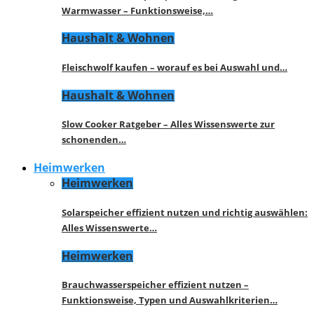
Warmwasser – Funktionsweise,…
Haushalt & Wohnen
Fleischwolf kaufen – worauf es bei Auswahl und…
Haushalt & Wohnen
Slow Cooker Ratgeber – Alles Wissenswerte zur
schonenden…
Heimwerken
Heimwerken
Solarspeicher effizient nutzen und richtig auswählen:
Alles Wissenswerte…
Heimwerken
Brauchwasserspeicher effizient nutzen –
Funktionsweise, Typen und Auswahlkriterien…