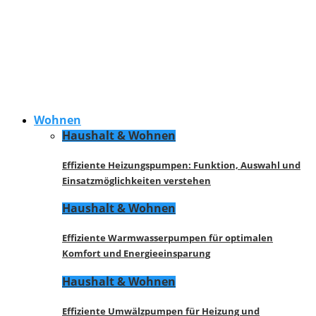
Wohnen
Haushalt & Wohnen
Effiziente Heizungspumpen: Funktion, Auswahl und
Einsatzmöglichkeiten verstehen
Haushalt & Wohnen
Effiziente Warmwasserpumpen für optimalen
Komfort und Energieeinsparung
Haushalt & Wohnen
Effiziente Umwälzpumpen für Heizung und