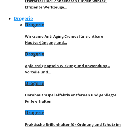
Eiskratzer und Schneebesen für den Winter:
Effiziente Werkzeuge…
Drogerie
Drogerie
Wirksame Anti Aging Cremes für sichtbare
Hautverjüngung und…
Drogerie
Apfelessig Kapseln Wirkung und Anwendung –
Vorteile und…
Drogerie
Hornhautraspel effektiv entfernen und gepflegte
Füße erhalten
Drogerie
Praktische Brillenhalter für Ordnung und Schutz im