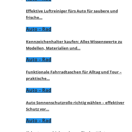
Effektive Luftreiniger fürs Auto für saubere und
frische…
Auto – Rad
Kennzeichenhalter kaufen: Alles Wissenswerte zu
Modellen, Materialien und…
Auto – Rad
Funktionale Fahrradtaschen für Alltag und Tour –
praktische…
Auto – Rad
Auto Sonnenschutzrollo richtig wählen – effektiver
Schutz vor…
Auto – Rad