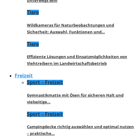
unterwegs sein
Tiere
Wildkameras für Naturbeobachtungen und
Sicherheit: Auswahl, Funktionen und…
Tiere
Effiziente Lösungen und Einsatzmöglichkeiten von
Viehtreibern im Landwirtschaftsbetrieb
Freizeit
Sport – Freizeit
Gymnastikmatte mit Ösen für sicheren Halt und
vielseitige…
Sport – Freizeit
Campingdecke richtig auswählen und optimal nutzen
– praktische…