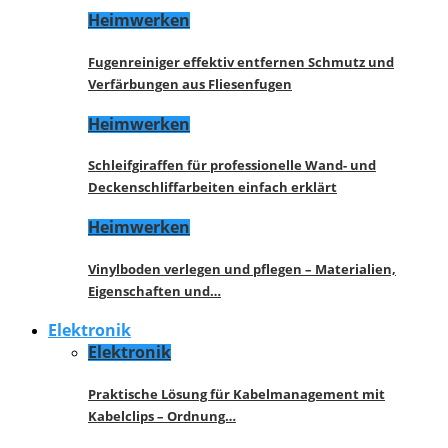
Heimwerken
Fugenreiniger effektiv entfernen Schmutz und
Verfärbungen aus Fliesenfugen
Heimwerken
Schleifgiraffen für professionelle Wand- und
Deckenschliffarbeiten einfach erklärt
Heimwerken
Vinylboden verlegen und pflegen – Materialien,
Eigenschaften und…
Elektronik
Elektronik
Praktische Lösung für Kabelmanagement mit
Kabelclips – Ordnung…