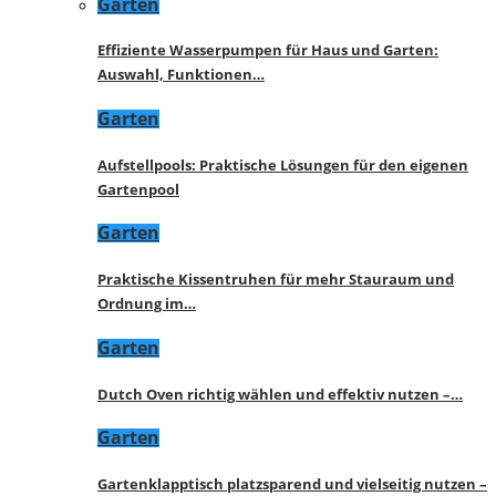
Garten
Effiziente Wasserpumpen für Haus und Garten:
Auswahl, Funktionen…
Garten
Aufstellpools: Praktische Lösungen für den eigenen
Gartenpool
Garten
Praktische Kissentruhen für mehr Stauraum und
Ordnung im…
Garten
Dutch Oven richtig wählen und effektiv nutzen –…
Garten
Gartenklapptisch platzsparend und vielseitig nutzen –