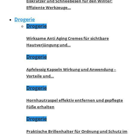
Eiskratzer und Schneebesen für den Winter:
Effiziente Werkzeuge…
Drogerie
Drogerie
Wirksame Anti Aging Cremes für sichtbare
Hautverjüngung und…
Drogerie
Apfelessig Kapseln Wirkung und Anwendung –
Vorteile und…
Drogerie
Hornhautraspel effektiv entfernen und gepflegte
Füße erhalten
Drogerie
Praktische Brillenhalter für Ordnung und Schutz im