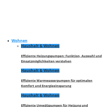
Wohnen
Haushalt & Wohnen
Effiziente Heizungspumpen: Funktion, Auswahl und
Einsatzmöglichkeiten verstehen
Haushalt & Wohnen
Effiziente Warmwasserpumpen für optimalen
Komfort und Energieeinsparung
Haushalt & Wohnen
Effiziente Umwälzpumpen für Heizung und