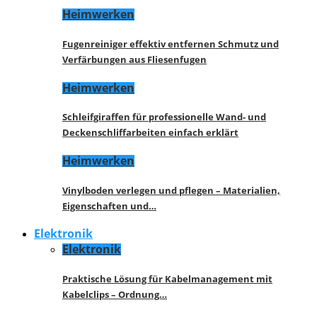
Heimwerken
Fugenreiniger effektiv entfernen Schmutz und
Verfärbungen aus Fliesenfugen
Heimwerken
Schleifgiraffen für professionelle Wand- und
Deckenschliffarbeiten einfach erklärt
Heimwerken
Vinylboden verlegen und pflegen – Materialien,
Eigenschaften und…
Elektronik
Elektronik
Praktische Lösung für Kabelmanagement mit
Kabelclips – Ordnung…