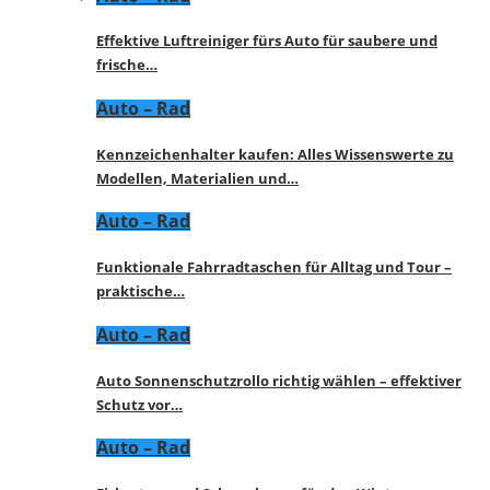
Effektive Luftreiniger fürs Auto für saubere und
frische…
Auto – Rad
Kennzeichenhalter kaufen: Alles Wissenswerte zu
Modellen, Materialien und…
Auto – Rad
Funktionale Fahrradtaschen für Alltag und Tour –
praktische…
Auto – Rad
Auto Sonnenschutzrollo richtig wählen – effektiver
Schutz vor…
Auto – Rad