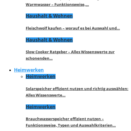
Warmwasser – Funktionsweise,…
Haushalt & Wohnen
Fleischwolf kaufen – worauf es bei Auswahl und…
Haushalt & Wohnen
Slow Cooker Ratgeber – Alles Wissenswerte zur
schonenden…
Heimwerken
Heimwerken
Solarspeicher effizient nutzen und richtig auswählen:
Alles Wissenswerte…
Heimwerken
Brauchwasserspeicher effizient nutzen –
Funktionsweise, Typen und Auswahlkriterien…