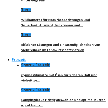
unterwegs sein
Tiere
Wildkameras für Naturbeobachtungen und
Sicherheit: Auswahl, Funktionen und…
Tiere
Effiziente Lösungen und Einsatzmöglichkeiten von
Viehtreibern im Landwirtschaftsbetrieb
Freizeit
Sport – Freizeit
Gymnastikmatte mit Ösen für sicheren Halt und
vielseitige…
Sport – Freizeit
Campingdecke richtig auswählen und optimal nutzen
– praktische…