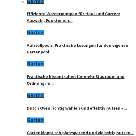
Garten
Effiziente Wasserpumpen für Haus und Garten:
Auswahl, Funktionen…
Garten
Aufstellpools: Praktische Lösungen für den eigenen
Gartenpool
Garten
Praktische Kissentruhen für mehr Stauraum und
Ordnung im…
Garten
Dutch Oven richtig wählen und effektiv nutzen –…
Garten
Gartenklapptisch platzsparend und vielseitig nutzen –