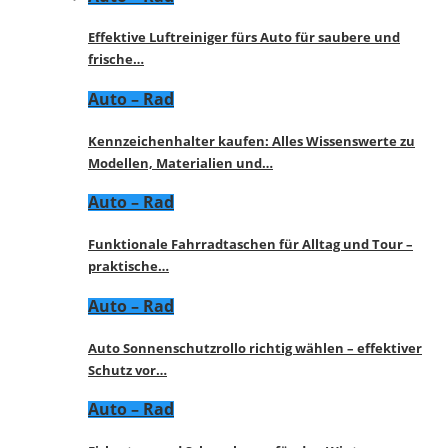
Effektive Luftreiniger fürs Auto für saubere und
frische…
Auto – Rad
Kennzeichenhalter kaufen: Alles Wissenswerte zu
Modellen, Materialien und…
Auto – Rad
Funktionale Fahrradtaschen für Alltag und Tour –
praktische…
Auto – Rad
Auto Sonnenschutzrollo richtig wählen – effektiver
Schutz vor…
Auto – Rad