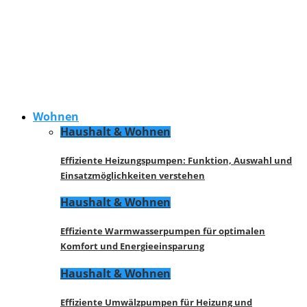
Wohnen
Haushalt & Wohnen
Effiziente Heizungspumpen: Funktion, Auswahl und
Einsatzmöglichkeiten verstehen
Haushalt & Wohnen
Effiziente Warmwasserpumpen für optimalen
Komfort und Energieeinsparung
Haushalt & Wohnen
Effiziente Umwälzpumpen für Heizung und