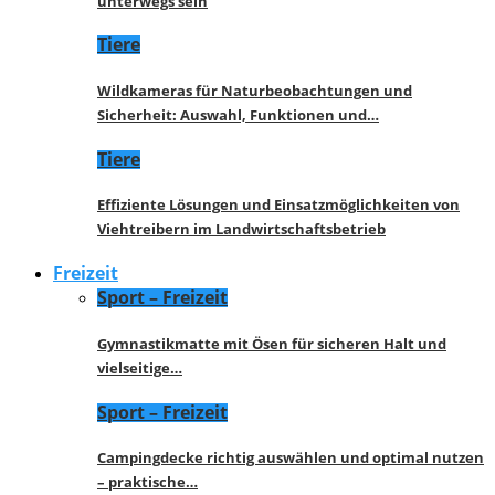
unterwegs sein
Tiere
Wildkameras für Naturbeobachtungen und
Sicherheit: Auswahl, Funktionen und…
Tiere
Effiziente Lösungen und Einsatzmöglichkeiten von
Viehtreibern im Landwirtschaftsbetrieb
Freizeit
Sport – Freizeit
Gymnastikmatte mit Ösen für sicheren Halt und
vielseitige…
Sport – Freizeit
Campingdecke richtig auswählen und optimal nutzen
– praktische…