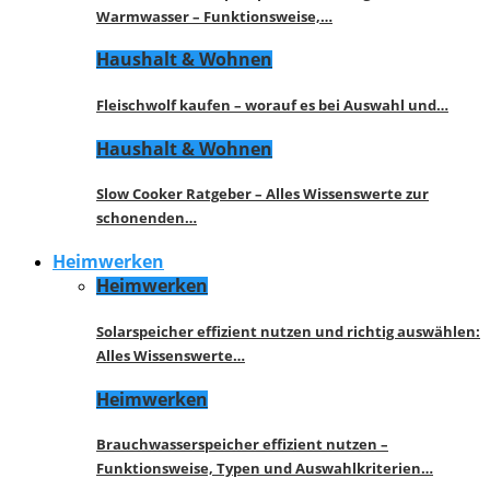
Warmwasser – Funktionsweise,…
Haushalt & Wohnen
Fleischwolf kaufen – worauf es bei Auswahl und…
Haushalt & Wohnen
Slow Cooker Ratgeber – Alles Wissenswerte zur
schonenden…
Heimwerken
Heimwerken
Solarspeicher effizient nutzen und richtig auswählen:
Alles Wissenswerte…
Heimwerken
Brauchwasserspeicher effizient nutzen –
Funktionsweise, Typen und Auswahlkriterien…