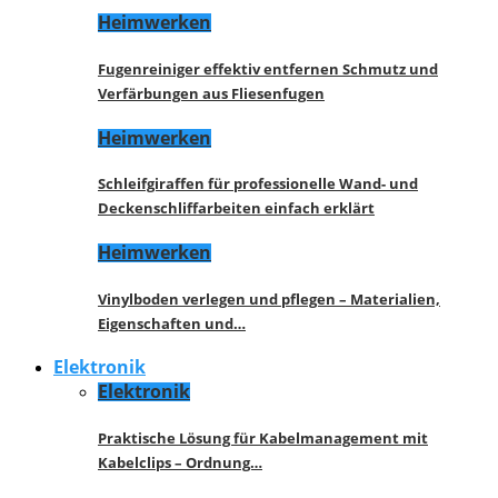
Heimwerken
Fugenreiniger effektiv entfernen Schmutz und
Verfärbungen aus Fliesenfugen
Heimwerken
Schleifgiraffen für professionelle Wand- und
Deckenschliffarbeiten einfach erklärt
Heimwerken
Vinylboden verlegen und pflegen – Materialien,
Eigenschaften und…
Elektronik
Elektronik
Praktische Lösung für Kabelmanagement mit
Kabelclips – Ordnung…