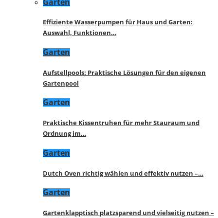
Garten
Effiziente Wasserpumpen für Haus und Garten:
Auswahl, Funktionen…
Garten
Aufstellpools: Praktische Lösungen für den eigenen
Gartenpool
Garten
Praktische Kissentruhen für mehr Stauraum und
Ordnung im…
Garten
Dutch Oven richtig wählen und effektiv nutzen –…
Garten
Gartenklapptisch platzsparend und vielseitig nutzen –