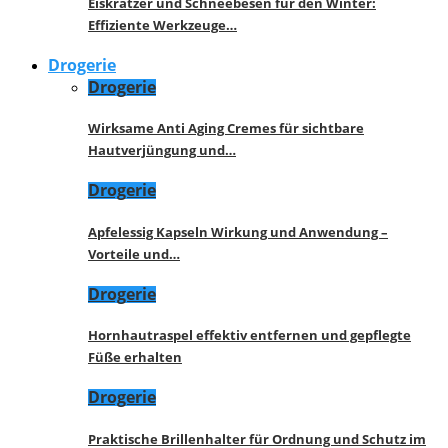
Eiskratzer und Schneebesen für den Winter:
Effiziente Werkzeuge…
Drogerie
Drogerie
Wirksame Anti Aging Cremes für sichtbare
Hautverjüngung und…
Drogerie
Apfelessig Kapseln Wirkung und Anwendung –
Vorteile und…
Drogerie
Hornhautraspel effektiv entfernen und gepflegte
Füße erhalten
Drogerie
Praktische Brillenhalter für Ordnung und Schutz im