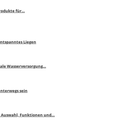
rodukte für…
Entspanntes Liegen
male Wasserversorgung…
unterwegs sein
: Auswahl, Funktionen und…