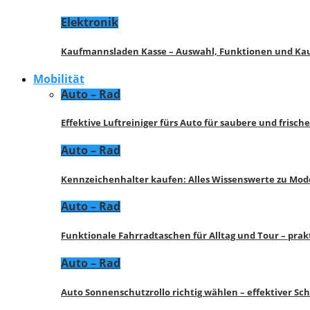
Elektronik
Kaufmannsladen Kasse – Auswahl, Funktionen und K
Mobilität
Auto – Rad
Effektive Luftreiniger fürs Auto für saubere und frisch
Auto – Rad
Kennzeichenhalter kaufen: Alles Wissenswerte zu Mod
Auto – Rad
Funktionale Fahrradtaschen für Alltag und Tour – pra
Auto – Rad
Auto Sonnenschutzrollo richtig wählen – effektiver Sc