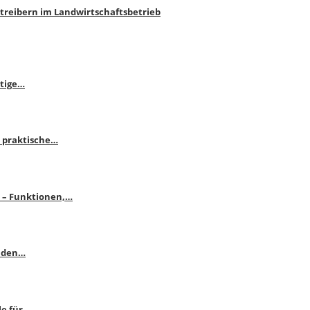
htreibern im Landwirtschaftsbetrieb
itige…
 praktische…
se – Funktionen,…
enden…
le für…