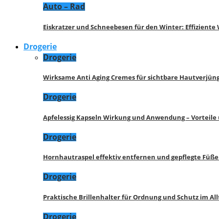
Auto – Rad
Eiskratzer und Schneebesen für den Winter: Effizient
Drogerie
Drogerie
Wirksame Anti Aging Cremes für sichtbare Hautverjü
Drogerie
Apfelessig Kapseln Wirkung und Anwendung – Vorteile
Drogerie
Hornhautraspel effektiv entfernen und gepflegte Füße
Drogerie
Praktische Brillenhalter für Ordnung und Schutz im All
Drogerie