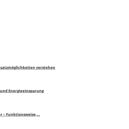
nsatzmöglichkeiten verstehen
 und Energieeinsparung
r – Funktionsweise,…