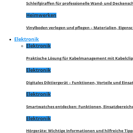
Schleifgiraffen für professionelle Wand- und Deckensch
Heimwerken
Vinylboden verlegen und pflegen – Materialien, Eigen
Elektronik
Elektronik
Praktische Lösung für Kabelmanagement mit Kabelcli
Elektronik
Digitales Diktiergerät – Funktionen, Vorteile und Eins
Elektronik
Smartwatches entdecken: Funktionen, Einsatzbereich
Elektronik
Hörgeräte: Wichtige Informationen und hilfreiche Tipp