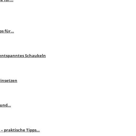
ps für…
 entspanntes Schaukeln
einsetzen
s und…
– praktische Tipps…