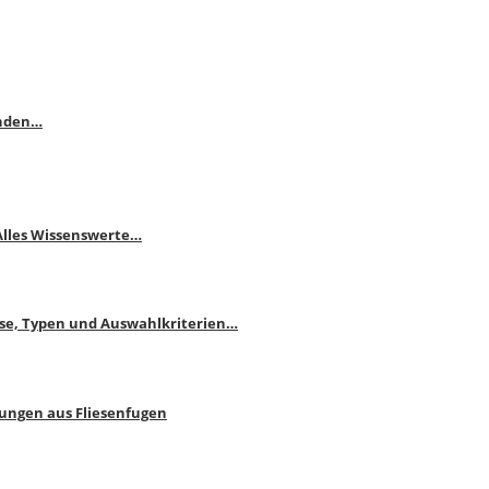
enden…
 Alles Wissenswerte…
ise, Typen und Auswahlkriterien…
bungen aus Fliesenfugen