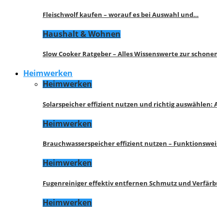
Fleischwolf kaufen – worauf es bei Auswahl und…
Haushalt & Wohnen
Slow Cooker Ratgeber – Alles Wissenswerte zur schon
Heimwerken
Heimwerken
Solarspeicher effizient nutzen und richtig auswählen:
Heimwerken
Brauchwasserspeicher effizient nutzen – Funktionswe
Heimwerken
Fugenreiniger effektiv entfernen Schmutz und Verfär
Heimwerken