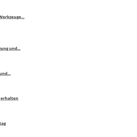
e Werkzeuge…
ngung und…
 und…
 erhalten
tag