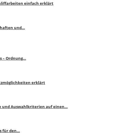
liffarbeiten einfach erklärt
schaften und…
ps – Ordnung…
atzmöglichkeiten erklärt
e und Auswahlkriterien auf einen…
s für den…