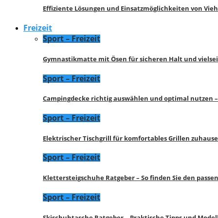
Effiziente Lösungen und Einsatzmöglichkeiten von Vie
Freizeit
Sport – Freizeit
Gymnastikmatte mit Ösen für sicheren Halt und vielse
Sport – Freizeit
Campingdecke richtig auswählen und optimal nutzen –
Sport – Freizeit
Elektrischer Tischgrill für komfortables Grillen zuhau
Sport – Freizeit
Klettersteigschuhe Ratgeber – So finden Sie den pass
Sport – Freizeit
Skischuhtasche Ratgeber – Praktische Tipps und Model