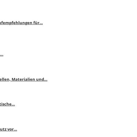
aufempfehlungen für…
e…
ellen, Materialien und…
ktische…
hutz vor…