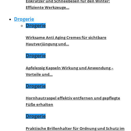
Eiskratzer und Schneebesen für den Winter:
Effiziente Werkzeuge…
Drogerie
Drogerie
Wirksame Anti Aging Cremes für sichtbare
Hautverjüngung und…
Drogerie
Apfelessig Kapseln Wirkung und Anwendung –
Vorteile und…
Drogerie
Hornhautraspel effektiv entfernen und gepflegte
Füße erhalten
Drogerie
Praktische Brillenhalter für Ordnung und Schutz im