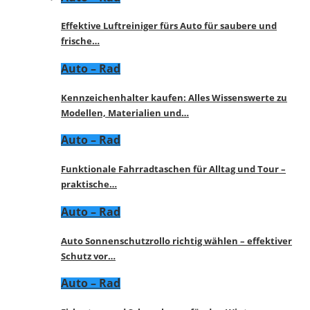
Effektive Luftreiniger fürs Auto für saubere und
frische…
Auto – Rad
Kennzeichenhalter kaufen: Alles Wissenswerte zu
Modellen, Materialien und…
Auto – Rad
Funktionale Fahrradtaschen für Alltag und Tour –
praktische…
Auto – Rad
Auto Sonnenschutzrollo richtig wählen – effektiver
Schutz vor…
Auto – Rad