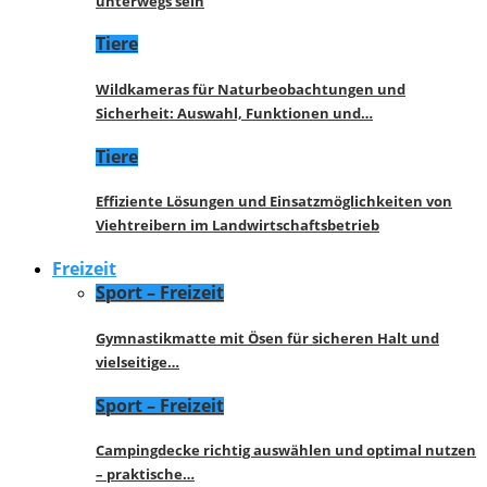
unterwegs sein
Tiere
Wildkameras für Naturbeobachtungen und
Sicherheit: Auswahl, Funktionen und…
Tiere
Effiziente Lösungen und Einsatzmöglichkeiten von
Viehtreibern im Landwirtschaftsbetrieb
Freizeit
Sport – Freizeit
Gymnastikmatte mit Ösen für sicheren Halt und
vielseitige…
Sport – Freizeit
Campingdecke richtig auswählen und optimal nutzen
– praktische…