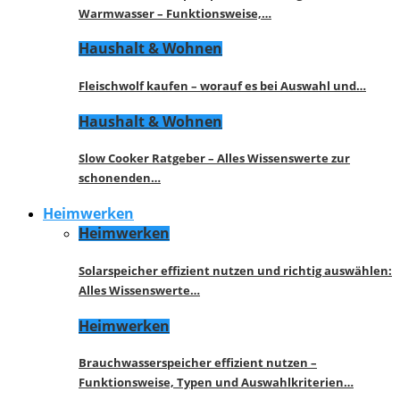
Warmwasser – Funktionsweise,…
Haushalt & Wohnen
Fleischwolf kaufen – worauf es bei Auswahl und…
Haushalt & Wohnen
Slow Cooker Ratgeber – Alles Wissenswerte zur
schonenden…
Heimwerken
Heimwerken
Solarspeicher effizient nutzen und richtig auswählen:
Alles Wissenswerte…
Heimwerken
Brauchwasserspeicher effizient nutzen –
Funktionsweise, Typen und Auswahlkriterien…