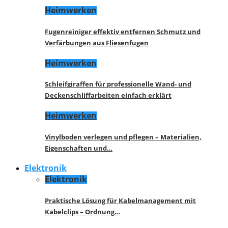
Heimwerken
Fugenreiniger effektiv entfernen Schmutz und
Verfärbungen aus Fliesenfugen
Heimwerken
Schleifgiraffen für professionelle Wand- und
Deckenschliffarbeiten einfach erklärt
Heimwerken
Vinylboden verlegen und pflegen – Materialien,
Eigenschaften und…
Elektronik
Elektronik
Praktische Lösung für Kabelmanagement mit
Kabelclips – Ordnung…