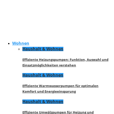
Wohnen
Haushalt & Wohnen
Effiziente Heizungspumpen: Funktion, Auswahl und
Einsatzmöglichkeiten verstehen
Haushalt & Wohnen
Effiziente Warmwasserpumpen für optimalen
Komfort und Energieeinsparung
Haushalt & Wohnen
Effiziente Umwälzpumpen für Heizung und