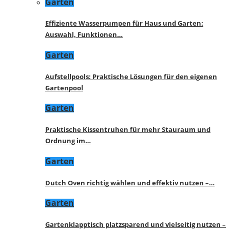
Garten
Effiziente Wasserpumpen für Haus und Garten:
Auswahl, Funktionen…
Garten
Aufstellpools: Praktische Lösungen für den eigenen
Gartenpool
Garten
Praktische Kissentruhen für mehr Stauraum und
Ordnung im…
Garten
Dutch Oven richtig wählen und effektiv nutzen –…
Garten
Gartenklapptisch platzsparend und vielseitig nutzen –