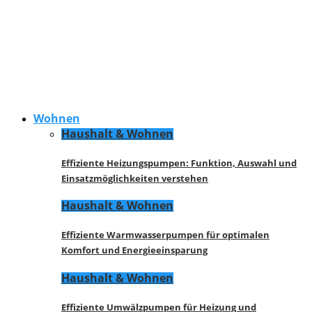
Wohnen
Haushalt & Wohnen
Effiziente Heizungspumpen: Funktion, Auswahl und
Einsatzmöglichkeiten verstehen
Haushalt & Wohnen
Effiziente Warmwasserpumpen für optimalen
Komfort und Energieeinsparung
Haushalt & Wohnen
Effiziente Umwälzpumpen für Heizung und