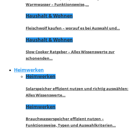
Warmwasser – Funktionsweise,…
Haushalt & Wohnen
Fleischwolf kaufen – worauf es bei Auswahl und…
Haushalt & Wohnen
Slow Cooker Ratgeber – Alles Wissenswerte zur
schonenden…
Heimwerken
Heimwerken
Solarspeicher effizient nutzen und richtig auswählen:
Alles Wissenswerte…
Heimwerken
Brauchwasserspeicher effizient nutzen –
Funktionsweise, Typen und Auswahlkriterien…