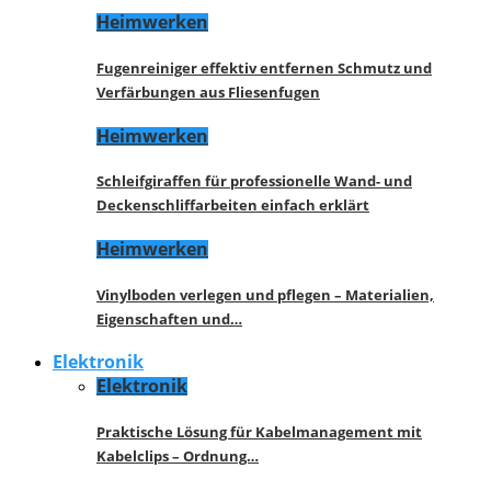
Heimwerken
Fugenreiniger effektiv entfernen Schmutz und
Verfärbungen aus Fliesenfugen
Heimwerken
Schleifgiraffen für professionelle Wand- und
Deckenschliffarbeiten einfach erklärt
Heimwerken
Vinylboden verlegen und pflegen – Materialien,
Eigenschaften und…
Elektronik
Elektronik
Praktische Lösung für Kabelmanagement mit
Kabelclips – Ordnung…