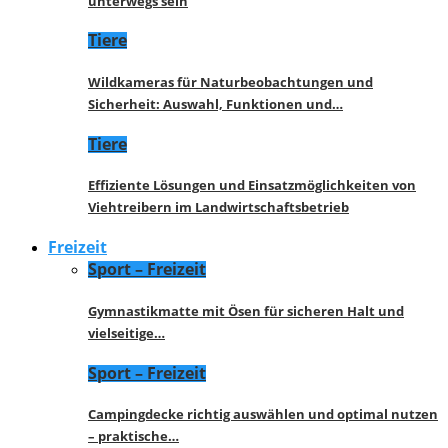
unterwegs sein
Tiere
Wildkameras für Naturbeobachtungen und
Sicherheit: Auswahl, Funktionen und…
Tiere
Effiziente Lösungen und Einsatzmöglichkeiten von
Viehtreibern im Landwirtschaftsbetrieb
Freizeit
Sport – Freizeit
Gymnastikmatte mit Ösen für sicheren Halt und
vielseitige…
Sport – Freizeit
Campingdecke richtig auswählen und optimal nutzen
– praktische…