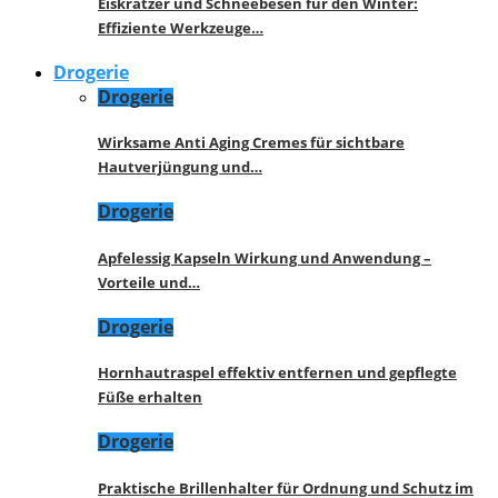
Eiskratzer und Schneebesen für den Winter:
Effiziente Werkzeuge…
Drogerie
Drogerie
Wirksame Anti Aging Cremes für sichtbare
Hautverjüngung und…
Drogerie
Apfelessig Kapseln Wirkung und Anwendung –
Vorteile und…
Drogerie
Hornhautraspel effektiv entfernen und gepflegte
Füße erhalten
Drogerie
Praktische Brillenhalter für Ordnung und Schutz im