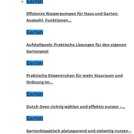
Garten
Effiziente Wasserpumpen für Haus und Garten:
Auswahl, Funktionen…
Garten
Aufstellpools: Praktische Lösungen für den eigenen
Gartenpool
Garten
Praktische Kissentruhen für mehr Stauraum und
Ordnung im…
Garten
Dutch Oven richtig wählen und effektiv nutzen –…
Garten
Gartenklapptisch platzsparend und vielseitig nutzen –