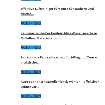
Effektive Luftreiniger fürs Auto für saubere und
frische…
Auto – Rad
Kennzeichenhalter kaufen: Alles Wissenswerte zu
Modellen, Materialien und…
Auto – Rad
Funktionale Fahrradtaschen für Alltag und Tour –
praktische…
Auto – Rad
Auto Sonnenschutzrollo richtig wählen – effektiver
Schutz vor…
Auto – Rad