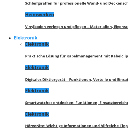
Schleifgiraffen für professionelle Wand- und Deckensch
Heimwerken
Vinylboden verlegen und pflegen – Materialien, Eigen
Elektronik
Elektronik
Praktische Lösung für Kabelmanagement mit Kabelcli
Elektronik
Digitales Diktiergerät – Funktionen, Vorteile und Eins
Elektronik
Smartwatches entdecken: Funktionen, Einsatzbereich
Elektronik
Hörgeräte: Wichtige Informationen und hilfreiche Tipp