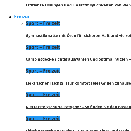
Effiziente Lösungen und Einsatzmöglichkeiten von Vie
Freizeit
Sport – Freizeit
Gymnastikmatte mit Ösen für sicheren Halt und vielse
Sport – Freizeit
Campingdecke richtig auswählen und optimal nutzen –
Sport – Freizeit
Elektrischer Tischgrill für komfortables Grillen zuhau
Sport – Freizeit
Klettersteigschuhe Ratgeber – So finden Sie den pass
Sport – Freizeit
Skischuhtasche Ratgeber – Praktische Tipps und Model