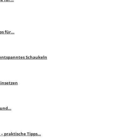
ps für…
 entspanntes Schaukeln
einsetzen
s und…
– praktische Tipps…