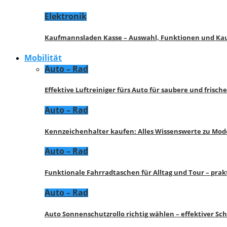
Elektronik
Kaufmannsladen Kasse – Auswahl, Funktionen und K
Mobilität
Auto – Rad
Effektive Luftreiniger fürs Auto für saubere und frisch
Auto – Rad
Kennzeichenhalter kaufen: Alles Wissenswerte zu Mod
Auto – Rad
Funktionale Fahrradtaschen für Alltag und Tour – pra
Auto – Rad
Auto Sonnenschutzrollo richtig wählen – effektiver Sc