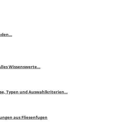
enden…
 Alles Wissenswerte…
ise, Typen und Auswahlkriterien…
bungen aus Fliesenfugen