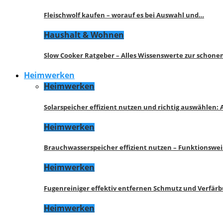
Fleischwolf kaufen – worauf es bei Auswahl und…
Haushalt & Wohnen
Slow Cooker Ratgeber – Alles Wissenswerte zur schon
Heimwerken
Heimwerken
Solarspeicher effizient nutzen und richtig auswählen:
Heimwerken
Brauchwasserspeicher effizient nutzen – Funktionswe
Heimwerken
Fugenreiniger effektiv entfernen Schmutz und Verfär
Heimwerken