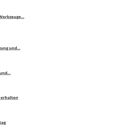
e Werkzeuge…
ngung und…
 und…
 erhalten
tag