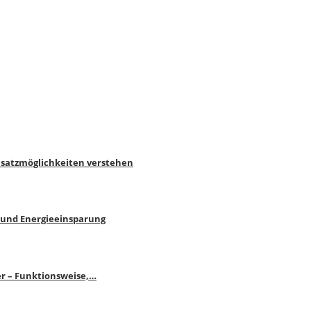
nsatzmöglichkeiten verstehen
 und Energieeinsparung
r – Funktionsweise,…