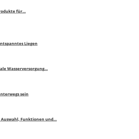
rodukte für…
Entspanntes Liegen
male Wasserversorgung…
unterwegs sein
: Auswahl, Funktionen und…