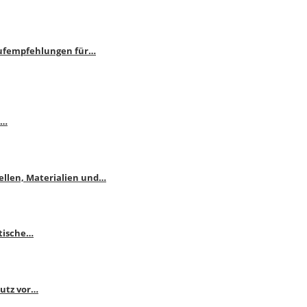
aufempfehlungen für…
e…
ellen, Materialien und…
ktische…
hutz vor…