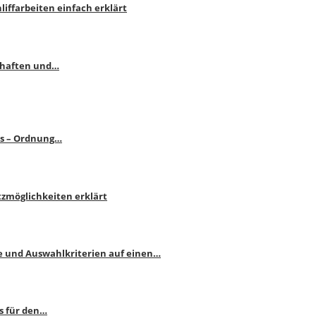
liffarbeiten einfach erklärt
schaften und…
ps – Ordnung…
atzmöglichkeiten erklärt
e und Auswahlkriterien auf einen…
s für den…