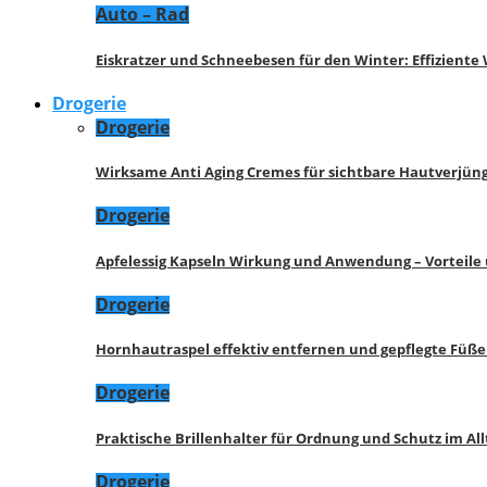
Auto – Rad
Eiskratzer und Schneebesen für den Winter: Effizient
Drogerie
Drogerie
Wirksame Anti Aging Cremes für sichtbare Hautverjü
Drogerie
Apfelessig Kapseln Wirkung und Anwendung – Vorteile
Drogerie
Hornhautraspel effektiv entfernen und gepflegte Füße
Drogerie
Praktische Brillenhalter für Ordnung und Schutz im All
Drogerie