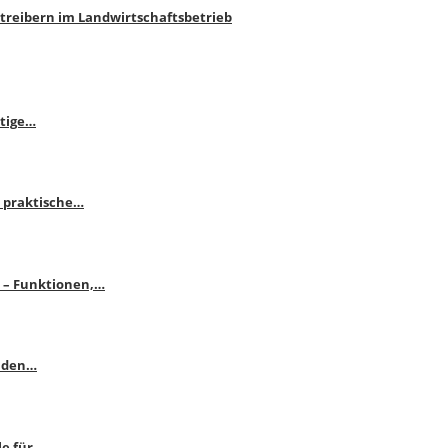
htreibern im Landwirtschaftsbetrieb
itige…
 praktische…
se – Funktionen,…
enden…
le für…